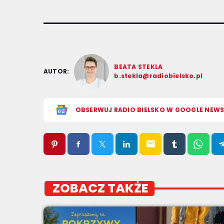
BEATA STEKLA
AUTOR:
b.stekla@radiobielsko.pl
OBSERWUJ RADIO BIELSKO W GOOGLE NEW
email
ZOBACZ TAKŻE