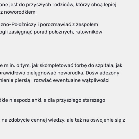
ne jest do przyszłych rodziców, którzy chcą lepiej
 z noworodkiem.
giczno-Położniczy i porozmawiać z zespołem
mogli zasięgnąć porad położnych, ratowników
m.in. o tym, jak skompletować torbę do szpitala, jak
 prawidłowo pielęgnować noworodka. Doświadczony
ienie piersią i rozwiać ewentualne wątpliwości
kie niespodzianki, a dla przyszłego starszego
o na zdobycie cennej wiedzy, ale też na oswojenie się z