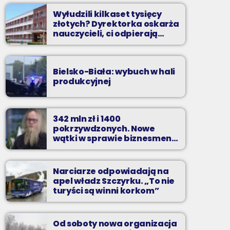
Wyłudzili kilkaset tysięcy
złotych? Dyrektorka oskarża
nauczycieli, ci odpierają
zarzuty
Bielsko-Biała: wybuch w hali
produkcyjnej
342 mln zł i 1400
pokrzywdzonych. Nowe
wątki w sprawie biznesmena
z Bielska-Białej
Narciarze odpowiadają na
apel władz Szczyrku. „To nie
turyści są winni korkom”
Od soboty nowa organizacja