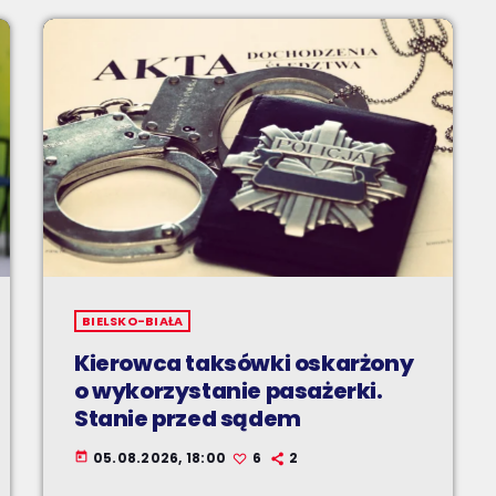
BIELSKO-BIAŁA
Kierowca taksówki oskarżony
o wykorzystanie pasażerki.
Stanie przed sądem
05.08.2026, 18:00
6
2
today