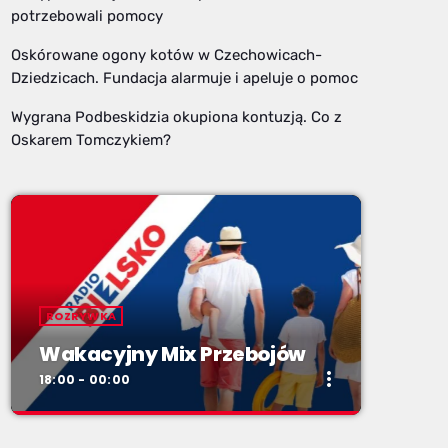
potrzebowali pomocy
Oskórowane ogony kotów w Czechowicach-
Dziedzicach. Fundacja alarmuje i apeluje o pomoc
Wygrana Podbeskidzia okupiona kontuzją. Co z
Oskarem Tomczykiem?
ROZRYWKA
Wakacyjny Mix Przebojów
more_vert
18:00 - 00:00
close