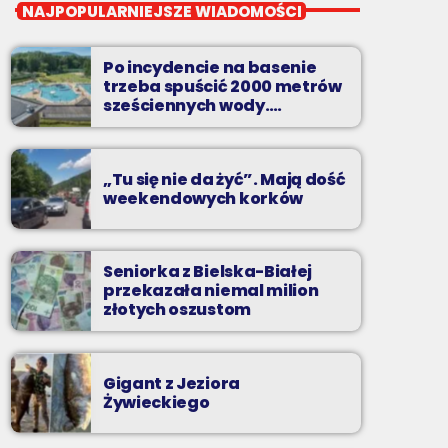
Wakacyjny Mix Przebojów
NAJPOPULARNIEJSZE WIADOMOŚCI
Wakacyjny Mix Przebojów w Radiu BIELSKO
to najgorętsze hity lata, muzyczne plażowe
Po incydencie na basenie
perełki, wspomnienia letnich przebojów,
trzeba spuścić 2000 metrów
nowości i premiery oraz Wasze pozdrowienia
sześciennych wody.
„Ogromne koszty i ogromna
z wakacji!
praca”
„Tu się nie da żyć”. Mają dość
weekendowych korków
Seniorka z Bielska-Białej
przekazała niemal milion
złotych oszustom
Gigant z Jeziora
Żywieckiego