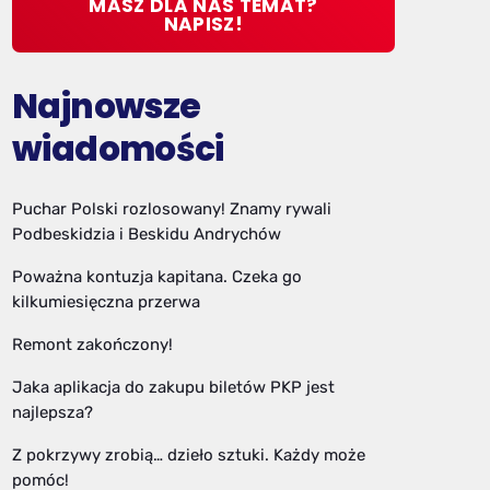
MASZ DLA NAS TEMAT?
NAPISZ!
Najnowsze
wiadomości
Puchar Polski rozlosowany! Znamy rywali
Podbeskidzia i Beskidu Andrychów
Poważna kontuzja kapitana. Czeka go
kilkumiesięczna przerwa
Remont zakończony!
Jaka aplikacja do zakupu biletów PKP jest
najlepsza?
Z pokrzywy zrobią… dzieło sztuki. Każdy może
pomóc!