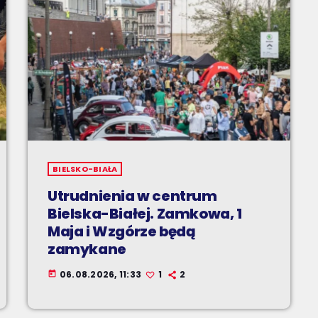
BIELSKO-BIAŁA
Utrudnienia w centrum
Bielska-Białej. Zamkowa, 1
Maja i Wzgórze będą
zamykane
06.08.2026, 11:33
1
2
today