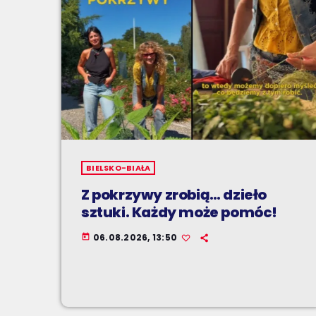
BIELSKO-BIAŁA
Z pokrzywy zrobią… dzieło
sztuki. Każdy może pomóc!
06.08.2026, 13:50
today