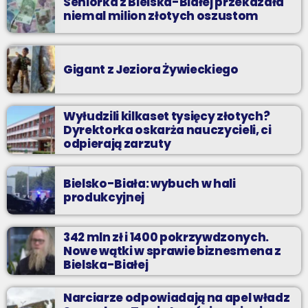
Seniorka z Bielska-Białej przekazała
niemal milion złotych oszustom
Gigant z Jeziora Żywieckiego
Wyłudzili kilkaset tysięcy złotych?
Dyrektorka oskarża nauczycieli, ci
odpierają zarzuty
Bielsko-Biała: wybuch w hali
produkcyjnej
342 mln zł i 1400 pokrzywdzonych.
Nowe wątki w sprawie biznesmena z
Bielska-Białej
Narciarze odpowiadają na apel władz