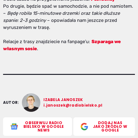
Po drugie, będzie spać w samochodzie, a nie pod namiotem.
–
Będę robiła 15-minutowe drzemki oraz takie dłuższe
spanie: 2-3 godziny
– opowiadała nam jeszcze przed
wyruszeniem w trasę.
Relacje z trasy znajdziecie na fanpage’u:
Szparaga we
własnym sosie
.
IZABELA JANOSZEK
AUTOR:
i.janoszek@radiobielsko.pl
OBSERWUJ RADIO
DODAJ NAS
BIELSKO W GOOGLE
JAKO ŹRÓDŁO W
NEWS
GOOGLE