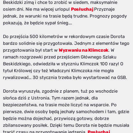
Beskidzki zimą i chce to zrobić w siedem, maksymalnie
osiem dni. Nie ma więcej urlopu!
Posłuchaj
Przyznaje
jednak, że warunki na trasie będą trudne. Prognozy pogody
pokazują, że będzie sypał śnieg….
Do przejścia 500 kilometrów w rekordowym czasie Dorota
bardzo solidnie się przygotowała. Jednym z elementów tego
przygotowania był start w
Wyzwaniu na Klimczok
. W
ramach rozgrzewki przed przejściem Głównego Szlaku
Beskidzkiego, odwiedziła w styczniu Klimczok 100 razy! O
tytuł Królowej czy też Władczyni Klimczoka nie mogła
rywalizować… 30 stycznia trzeba było wystartować na GSB.
Dorota wyruszyła, zgodnie z planem, tuż po wschodzie
słońca dziś z Ustronia. Tym razem jednak, dla
bezpieczeństwa, na trasie może liczyć na wsparcie. Po
pierwsze, dwie osoby będą jechały samochodem i tam, gdzie
będzie można dojechać, przywiozą gotowy, dobrze
zbilansowany posiłek. Dzięki temu Dorota nie będzie musiała
tracić czasu na przygotowanie jedzenia.
Posłuchaj