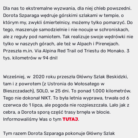
Dla nas to ekstremalne wyzwania, dla niej chleb powszedni.
Dorota Szparaga wędruje górskimi szlakami w tempie, o
którym my, zwykli śmiertelnicy, możemy tylko pomarzyć. Do
tego, maszeruje samodzielnie i nie nocuje w schroniskach,
ale z reguły pod namiotem. Tak realizuje swoje wędrówki nie
tylko w naszych górach, ale też w Alpach i Pirenejach.
Przeszła m.in. Via Alpina Red Trail od Triestu do Monako. 3
tys. kilometrów w 94 dni!
Wcześniej, w 2020 roku przeszła Główny Szlak Beskidzki,
tam i z powrotem (z Ustronia do Wołosatego w
Bieszczadach), SOLO, w 25 dni. To ponad 1.000 kilometrów.
Tego nie dokonał NIKT. To była letnia wyprawa, trwała od 6
czerwca do 1 lipca, ale pogoda nie rozpieszczała. Lało jak z
cebra, a Dorota sporą część trasy brnęła w błocie.
Informowaliśmy Was o tym
TUTAJ
.
Tym razem Dorota Szparaga pokonuje Główny Szlak