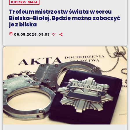
BIELSKO-BIAŁA
Trofeum mistrzostw świata w sercu
Bielska-Białej. Będzie można zobaczyć
je z bliska
today
06.08.2026, 09:08