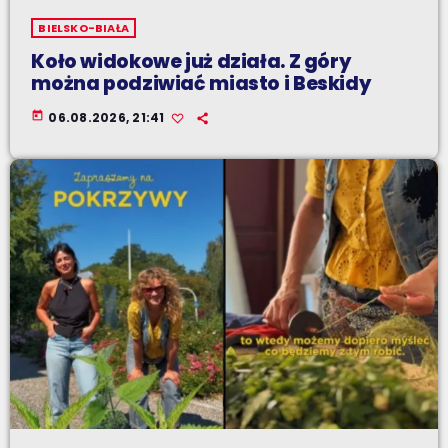
BIELSKO-BIAŁA
Koło widokowe już działa. Z góry
można podziwiać miasto i Beskidy
today
06.08.2026, 21:41