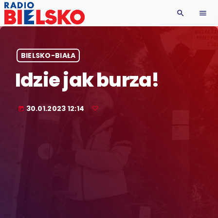
search
menu
BIELSKO-BIAŁA
Idzie jak burza!
30.01.2023 12:14
today