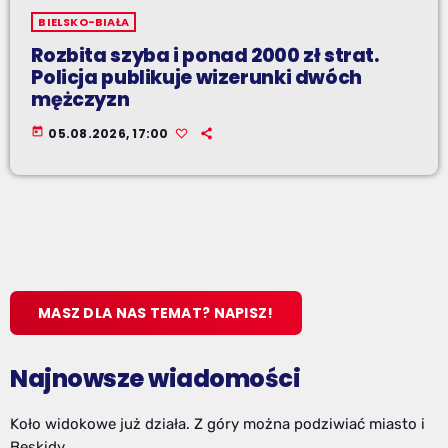
BIELSKO-BIAŁA
Rozbita szyba i ponad 2000 zł strat.
Policja publikuje wizerunki dwóch
mężczyzn
today
05.08.2026, 17:00
MASZ DLA NAS TEMAT? NAPISZ!
Najnowsze wiadomości
Koło widokowe już działa. Z góry można podziwiać miasto i
Beskidy