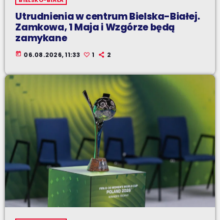
Utrudnienia w centrum Bielska-Białej.
Zamkowa, 1 Maja i Wzgórze będą
zamykane
today
06.08.2026, 11:33
1
2