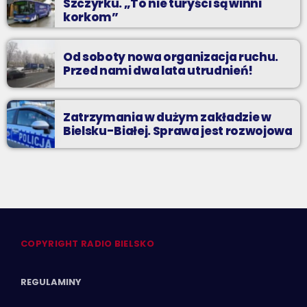
Szczyrku. „To nie turyści są winni
korkom”
Od soboty nowa organizacja ruchu.
Przed nami dwa lata utrudnień!
Zatrzymania w dużym zakładzie w
Bielsku-Białej. Sprawa jest rozwojowa
COPYRIGHT RADIO BIELSKO
REGULAMINY