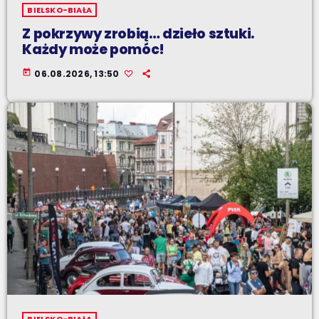
BIELSKO-BIAŁA
Z pokrzywy zrobią… dzieło sztuki.
Każdy może pomóc!
today
06.08.2026, 13:50
BIELSKO-BIAŁA