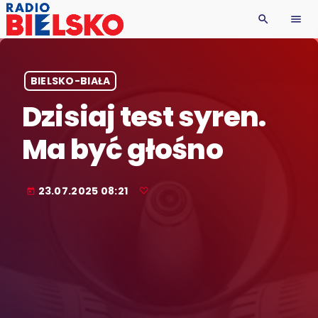
search
menu
BIELSKO-BIAŁA
Dzisiaj test syren.
Ma być głośno
23.07.2025 08:21
today