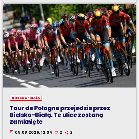
BIELSKO-BIAŁA
Tour de Pologne przejedzie przez
Bielsko-Białą. Te ulice zostaną
zamknięte
today
05.08.2026, 12:04
2
2