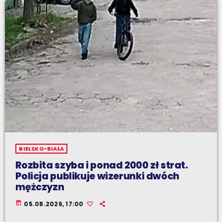
BIELSKO-BIAŁA
Rozbita szyba i ponad 2000 zł strat.
Policja publikuje wizerunki dwóch
mężczyzn
today
05.08.2026, 17:00