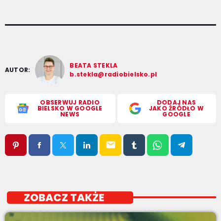
BEATA STEKLA
AUTOR:
b.stekla@radiobielsko.pl
OBSERWUJ RADIO
DODAJ NAS
BIELSKO W GOOGLE
JAKO ŹRÓDŁO W
NEWS
GOOGLE
email
ZOBACZ TAKŻE