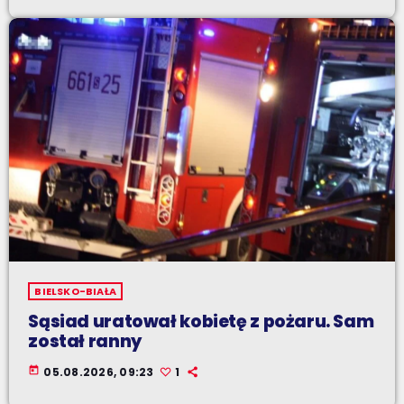
BIELSKO-BIAŁA
Sąsiad uratował kobietę z pożaru. Sam
został ranny
today
05.08.2026, 09:23
1