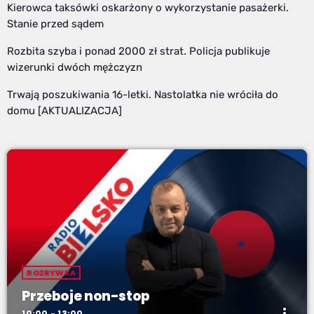
Kierowca taksówki oskarżony o wykorzystanie pasażerki.
Stanie przed sądem
Rozbita szyba i ponad 2000 zł strat. Policja publikuje
wizerunki dwóch mężczyzn
Trwają poszukiwania 16-letki. Nastolatka nie wróciła do
domu [AKTUALIZACJA]
ROZRYWKA
Przeboje non-stop
more_vert
10:00 - 13:00