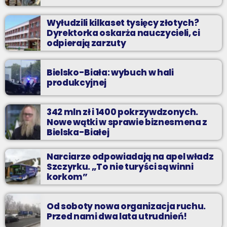
Wyłudzili kilkaset tysięcy złotych?
Dyrektorka oskarża nauczycieli, ci
odpierają zarzuty
Bielsko-Biała: wybuch w hali
produkcyjnej
342 mln zł i 1400 pokrzywdzonych.
Nowe wątki w sprawie biznesmena z
Bielska-Białej
Narciarze odpowiadają na apel władz
Szczyrku. „To nie turyści są winni
korkom”
Od soboty nowa organizacja ruchu.
Przed nami dwa lata utrudnień!