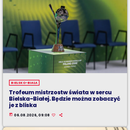
BIELSKO-BIAŁA
Trofeum mistrzostw świata w sercu
Bielska-Białej. Będzie można zobaczyć
je z bliska
today
06.08.2026, 09:08