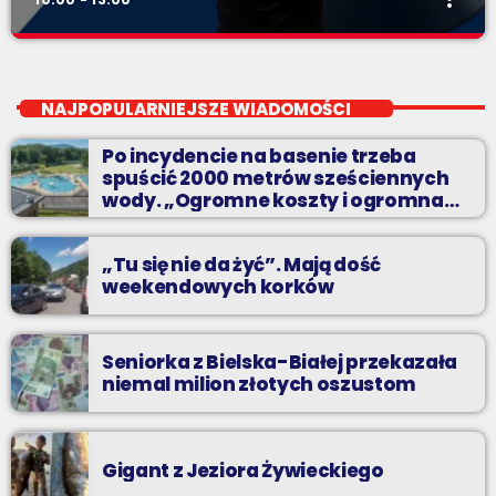
Przeboje non-stop
close
Najlepsze pasmo towarzyszące na Podbeskidziu! Konkursy,
NAJPOPULARNIEJSZE WIADOMOŚCI
akcje radiowe, rozmowy i oczywiście - starannie
wyselekcjonowane przeboje non-stop!
Po incydencie na basenie trzeba
spuścić 2000 metrów sześciennych
wody. „Ogromne koszty i ogromna
praca”
„Tu się nie da żyć”. Mają dość
weekendowych korków
Seniorka z Bielska-Białej przekazała
niemal milion złotych oszustom
Gigant z Jeziora Żywieckiego