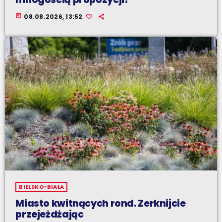
today
08.08.2026, 13:52
BIELSKO-BIAŁA
Miasto kwitnących rond. Zerknijcie
przejeżdżając