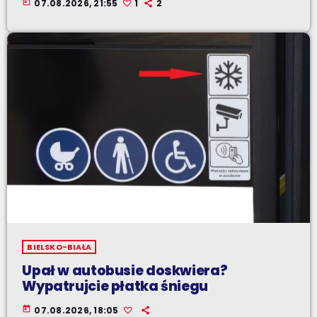
today
07.08.2026, 21:55
1
2
BIELSKO-BIAŁA
Upał w autobusie doskwiera?
Wypatrujcie płatka śniegu
today
07.08.2026, 18:05