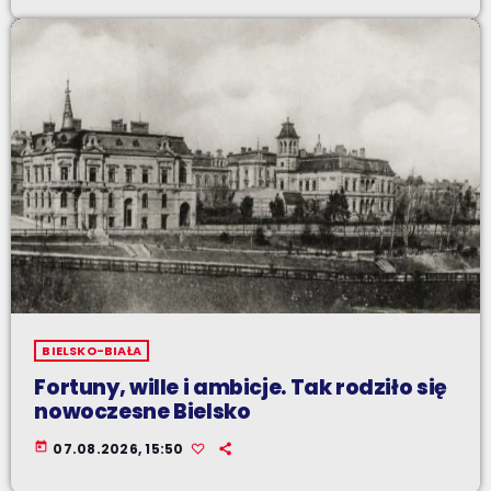
BIELSKO-BIAŁA
Fortuny, wille i ambicje. Tak rodziło się
nowoczesne Bielsko
today
07.08.2026, 15:50