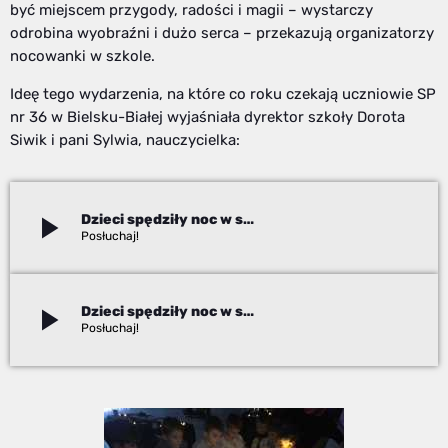
być miejscem przygody, radości i magii – wystarczy
odrobina wyobraźni i dużo serca – przekazują organizatorzy
nocowanki w szkole.
Ideę tego wydarzenia, na które co roku czekają uczniowie SP
nr 36 w Bielsku-Białej wyjaśniała dyrektor szkoły Dorota
Siwik i pani Sylwia, nauczycielka:
play_arrow
Dzieci spędziły noc w szkole
Adam Kanik
play_arrow
Dzieci spędziły noc w szkole
Adam Kanik