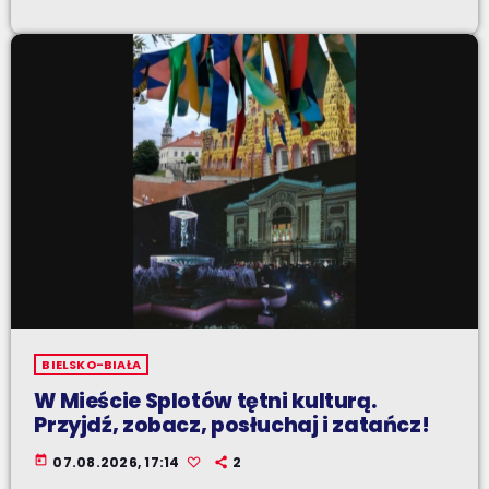
BIELSKO-BIAŁA
W Mieście Splotów tętni kulturą.
Przyjdź, zobacz, posłuchaj i zatańcz!
today
07.08.2026, 17:14
2