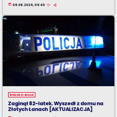
today
08.08.2026, 09:40
BIELSKO-BIAŁA
Zaginął 82-latek. Wyszedł z domu na
Złotych Łanach [AKTUALIZACJA]