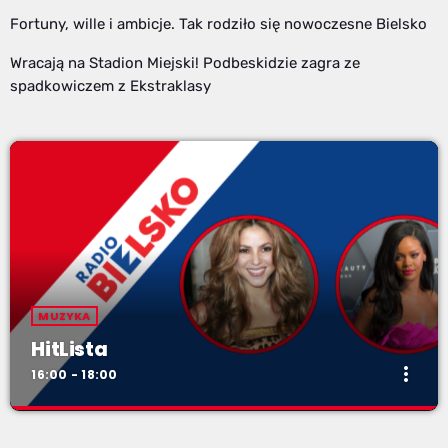
Fortuny, wille i ambicje. Tak rodziło się nowoczesne Bielsko
Wracają na Stadion Miejski! Podbeskidzie zagra ze
spadkowiczem z Ekstraklasy
MUZYKA
HitLista
more_vert
16:00 - 18:00
HitLista
close