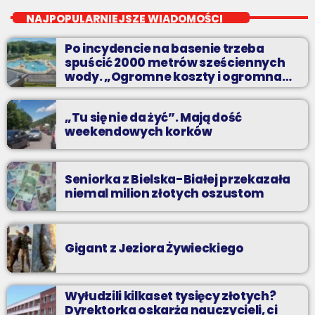
Dwadzieścia najpopularniejszych nagrań na Podbeskidziu. A
NAJPOPULARNIEJSZE WIADOMOŚCI
które są najpopularniejsze? Możesz zdecydować sam!
Po incydencie na basenie trzeba
spuścić 2000 metrów sześciennych
wody. „Ogromne koszty i ogromna
praca”
„Tu się nie da żyć”. Mają dość
weekendowych korków
Seniorka z Bielska-Białej przekazała
niemal milion złotych oszustom
Gigant z Jeziora Żywieckiego
Wyłudzili kilkaset tysięcy złotych?
Dyrektorka oskarża nauczycieli, ci