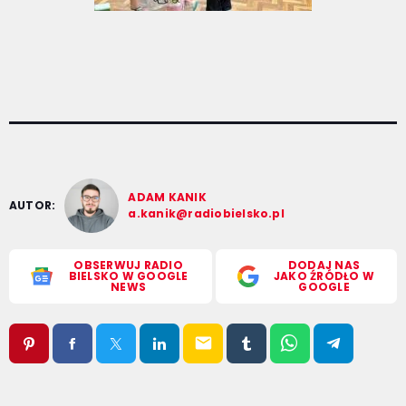
ADAM KANIK
AUTOR:
a.kanik@radiobielsko.pl
OBSERWUJ RADIO
DODAJ NAS
BIELSKO W GOOGLE
JAKO ŹRÓDŁO W
NEWS
GOOGLE
email