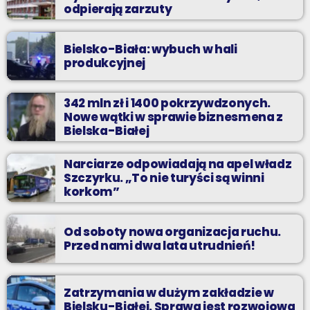
odpierają zarzuty
Bielsko-Biała: wybuch w hali
produkcyjnej
342 mln zł i 1400 pokrzywdzonych.
Nowe wątki w sprawie biznesmena z
Bielska-Białej
Narciarze odpowiadają na apel władz
Szczyrku. „To nie turyści są winni
korkom”
Od soboty nowa organizacja ruchu.
Przed nami dwa lata utrudnień!
Zatrzymania w dużym zakładzie w
Bielsku-Białej. Sprawa jest rozwojowa