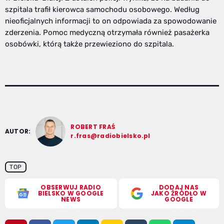
szpitala trafił kierowca samochodu osobowego. Według
nieoficjalnych informacji to on odpowiada za spowodowanie
zderzenia. Pomoc medyczną otrzymała również pasażerka
osobówki, którą także przewieziono do szpitala.
ROBERT FRAŚ
AUTOR:
r.fras@radiobielsko.pl
TOP
OBSERWUJ RADIO
DODAJ NAS
BIELSKO W GOOGLE
JAKO ŹRÓDŁO W
NEWS
GOOGLE