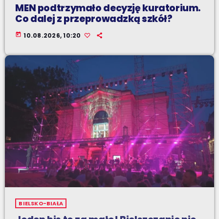
MEN podtrzymało decyzję kuratorium.
Co dalej z przeprowadzką szkół?
today
10.08.2026, 10:20
BIELSKO-BIAŁA