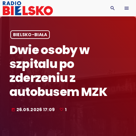
search
menu
BIELSKO-BIAŁA
Dwie osoby w
szpitalu po
zderzeniu z
autobusem MZK
26.05.2026 17:09
1
today