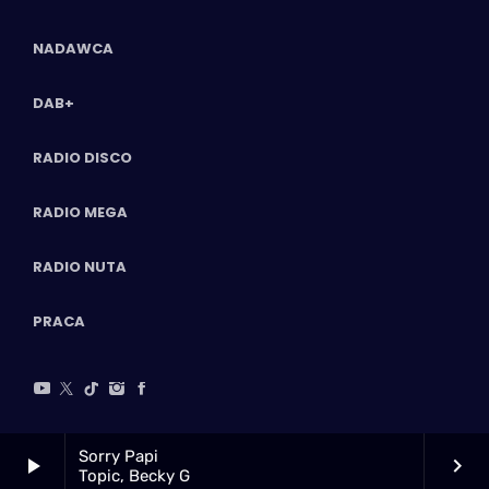
NADAWCA
DAB+
RADIO DISCO
RADIO MEGA
RADIO NUTA
PRACA
Sorry Papi
play_arrow
keyboard_arrow_right
Topic, Becky G