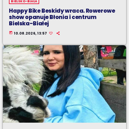
BIELSKO-BIAŁA
Happy Bike Beskidy wraca. Rowerowe
show opanuje Błonia i centrum
Bielska-Białej
today
10.08.2026, 13:57