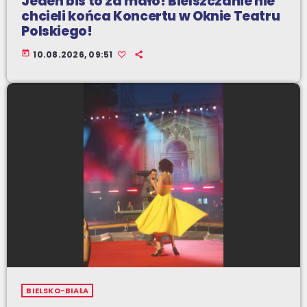
Jeden bis to za mało! Bielszczanie nie
chcieli końca Koncertu w Oknie Teatru
Polskiego!
today
10.08.2026, 09:51
BIELSKO-BIAŁA