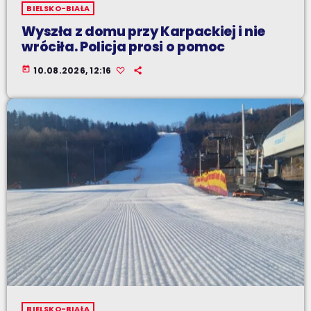
BIELSKO-BIAŁA
Wyszła z domu przy Karpackiej i nie
wróciła. Policja prosi o pomoc
today
10.08.2026, 12:16
BIELSKO-BIAŁA