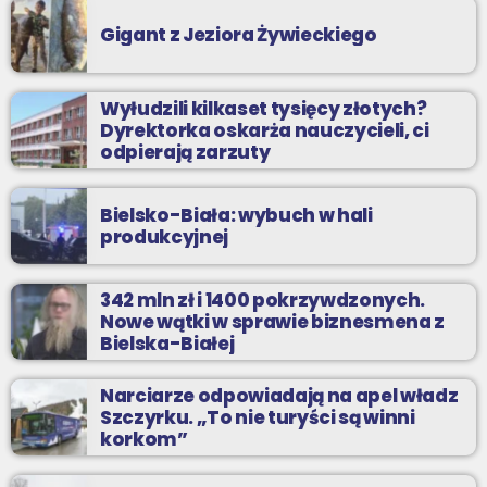
Gigant z Jeziora Żywieckiego
Wyłudzili kilkaset tysięcy złotych?
Dyrektorka oskarża nauczycieli, ci
odpierają zarzuty
Bielsko-Biała: wybuch w hali
produkcyjnej
342 mln zł i 1400 pokrzywdzonych.
Nowe wątki w sprawie biznesmena z
Bielska-Białej
Narciarze odpowiadają na apel władz
Szczyrku. „To nie turyści są winni
korkom”