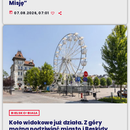
Misję”
today
07.08.2026, 07:01
BIELSKO-BIAŁA
Koło widokowe już działa. Z góry
można podziwiać miasto i Beskidy