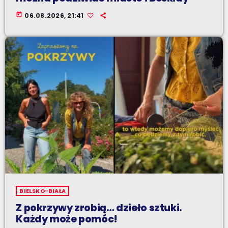
today
06.08.2026, 21:41
BIELSKO-BIAŁA
Z pokrzywy zrobią… dzieło sztuki.
Każdy może pomóc!