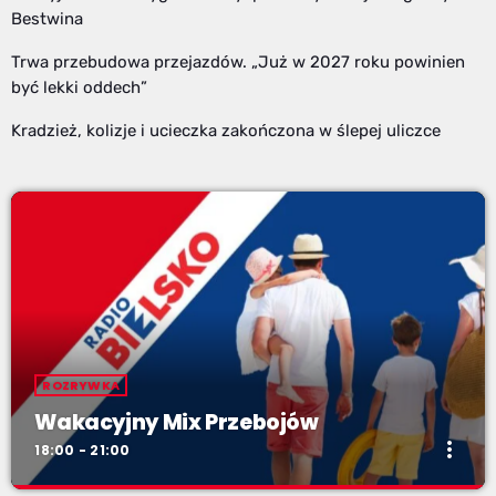
Bestwina
Trwa przebudowa przejazdów. „Już w 2027 roku powinien
być lekki oddech”
Kradzież, kolizje i ucieczka zakończona w ślepej uliczce
ROZRYWKA
Wakacyjny Mix Przebojów
more_vert
18:00 - 21:00