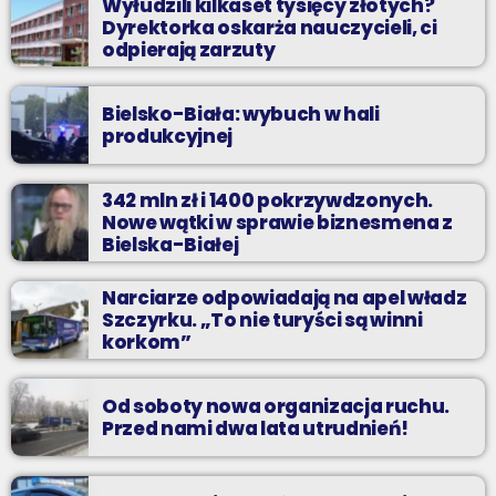
Wyłudzili kilkaset tysięcy złotych?
Dyrektorka oskarża nauczycieli, ci
odpierają zarzuty
Bielsko-Biała: wybuch w hali
produkcyjnej
342 mln zł i 1400 pokrzywdzonych.
Nowe wątki w sprawie biznesmena z
Bielska-Białej
Narciarze odpowiadają na apel władz
Szczyrku. „To nie turyści są winni
korkom”
Od soboty nowa organizacja ruchu.
Przed nami dwa lata utrudnień!