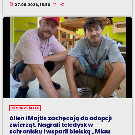
today
07.08.2026, 15:50
BIELSKO-BIAŁA
Alien i Majtis zachęcają do adopcji
zwierząt. Nagrali teledysk w
schronisku i wsparli bielską „Miau