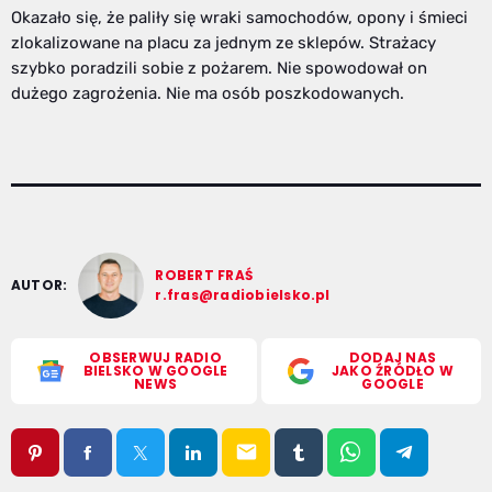
Okazało się, że paliły się wraki samochodów, opony i śmieci
zlokalizowane na placu za jednym ze sklepów. Strażacy
szybko poradzili sobie z pożarem. Nie spowodował on
dużego zagrożenia. Nie ma osób poszkodowanych.
ROBERT FRAŚ
AUTOR:
r.fras@radiobielsko.pl
OBSERWUJ RADIO
DODAJ NAS
BIELSKO W GOOGLE
JAKO ŹRÓDŁO W
NEWS
GOOGLE
email