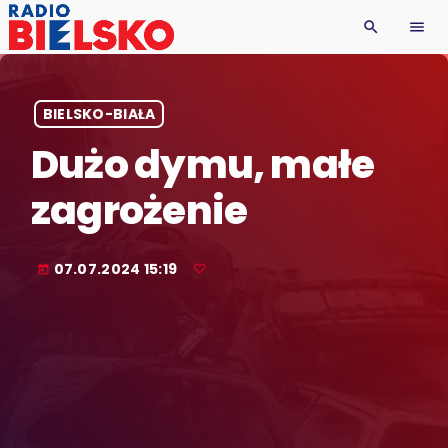
search
menu
BIELSKO-BIAŁA
Dużo dymu, małe
zagrożenie
07.07.2024 15:19
today