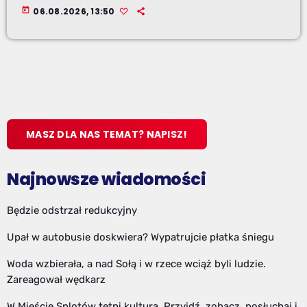
today
06.08.2026, 13:50
MASZ DLA NAS TEMAT? NAPISZ!
Najnowsze wiadomości
Będzie odstrzał redukcyjny
Upał w autobusie doskwiera? Wypatrujcie płatka śniegu
Woda wzbierała, a nad Sołą i w rzece wciąż byli ludzie.
Zareagował wędkarz
W Mieście Splotów tętni kulturą. Przyjdź, zobacz, posłuchaj i