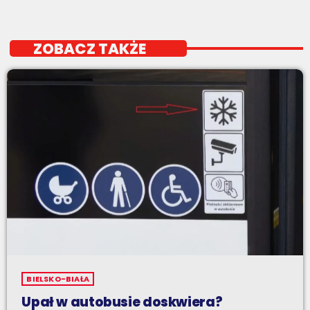
ZOBACZ TAKŻE
BIELSKO-BIAŁA
Upał w autobusie doskwiera?