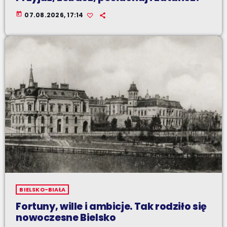
today
07.08.2026, 17:14
BIELSKO-BIAŁA
Fortuny, wille i ambicje. Tak rodziło się
nowoczesne Bielsko