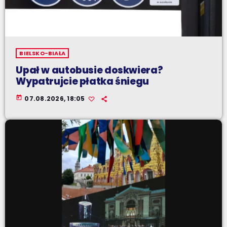
BIELSKO-BIAŁA
Upał w autobusie doskwiera?
Wypatrujcie płatka śniegu
today
07.08.2026, 18:05