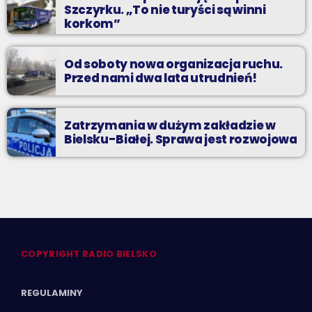
Szczyrku. „To nie turyści są winni
korkom”
Od soboty nowa organizacja ruchu.
Przed nami dwa lata utrudnień!
Zatrzymania w dużym zakładzie w
Bielsku-Białej. Sprawa jest rozwojowa
COPYRIGHT RADIO BIELSKO
REGULAMINY