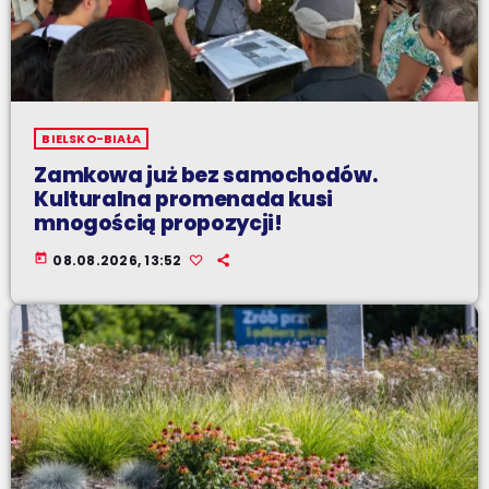
BIELSKO-BIAŁA
Zamkowa już bez samochodów.
Kulturalna promenada kusi
mnogością propozycji!
today
08.08.2026, 13:52