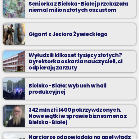
Seniorka z Bielska-Białej przekazała
niemal milion złotych oszustom
Gigant z Jeziora Żywieckiego
Wyłudzili kilkaset tysięcy złotych?
Dyrektorka oskarża nauczycieli, ci
odpierają zarzuty
Bielsko-Biała: wybuch w hali
produkcyjnej
342 mln zł i 1400 pokrzywdzonych.
Nowe wątki w sprawie biznesmena z
Bielska-Białej
Narciarze odpowiadają na apel władz