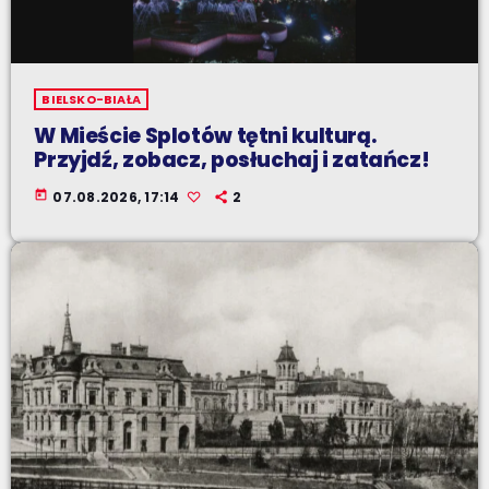
BIELSKO-BIAŁA
W Mieście Splotów tętni kulturą.
Przyjdź, zobacz, posłuchaj i zatańcz!
today
07.08.2026, 17:14
2