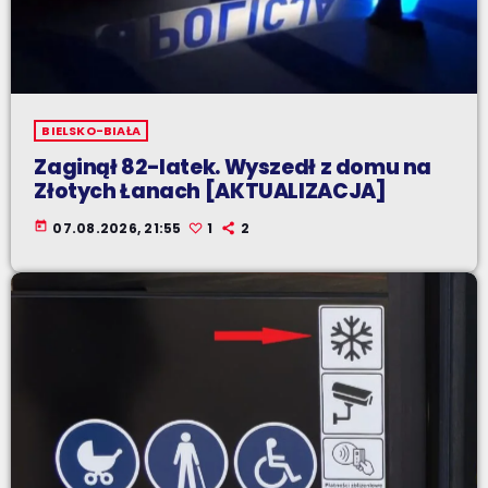
BIELSKO-BIAŁA
Zaginął 82-latek. Wyszedł z domu na
Złotych Łanach [AKTUALIZACJA]
today
07.08.2026, 21:55
1
2