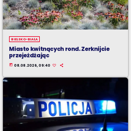
BIELSKO-BIAŁA
Miasto kwitnących rond. Zerknijcie
przejeżdżając
today
08.08.2026, 09:40