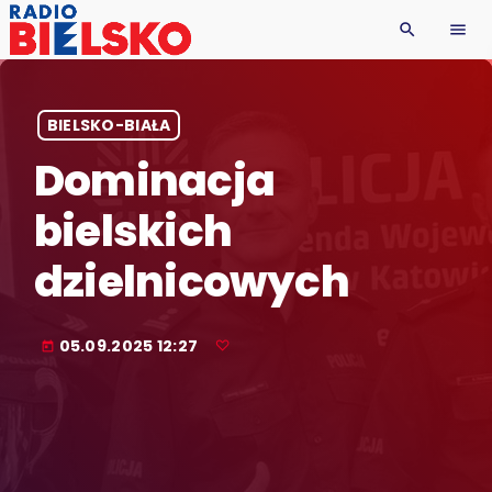
search
menu
BIELSKO-BIAŁA
Dominacja
bielskich
dzielnicowych
05.09.2025 12:27
today