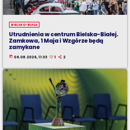
BIELSKO-BIAŁA
Utrudnienia w centrum Bielska-Białej.
Zamkowa, 1 Maja i Wzgórze będą
zamykane
today
06.08.2026, 11:33
1
2