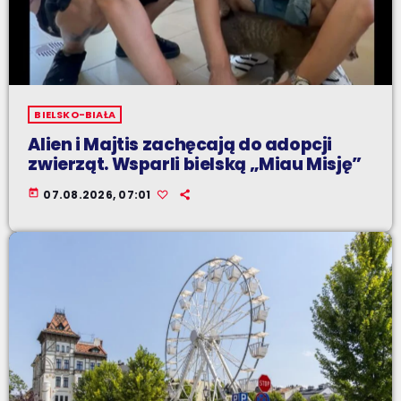
BIELSKO-BIAŁA
Alien i Majtis zachęcają do adopcji
zwierząt. Wsparli bielską „Miau Misję”
today
07.08.2026, 07:01