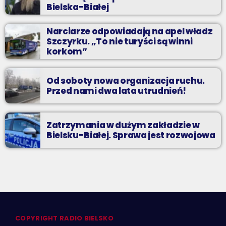
Bielska-Białej
Narciarze odpowiadają na apel władz
Szczyrku. „To nie turyści są winni
korkom”
Od soboty nowa organizacja ruchu.
Przed nami dwa lata utrudnień!
Zatrzymania w dużym zakładzie w
Bielsku-Białej. Sprawa jest rozwojowa
COPYRIGHT RADIO BIELSKO