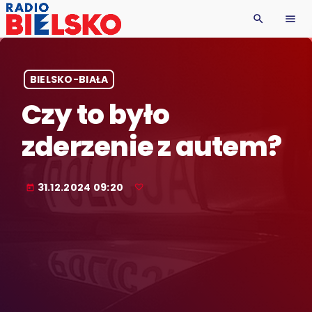
search
menu
BIELSKO-BIAŁA
Czy to było
zderzenie z autem?
31.12.2024 09:20
today