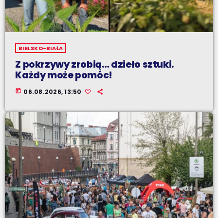
BIELSKO-BIAŁA
Z pokrzywy zrobią… dzieło sztuki.
Każdy może pomóc!
today
06.08.2026, 13:50