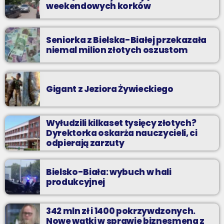
weekendowych korków
Seniorka z Bielska-Białej przekazała
niemal milion złotych oszustom
Gigant z Jeziora Żywieckiego
Wyłudzili kilkaset tysięcy złotych?
Dyrektorka oskarża nauczycieli, ci
odpierają zarzuty
Bielsko-Biała: wybuch w hali
produkcyjnej
342 mln zł i 1400 pokrzywdzonych.
Nowe wątki w sprawie biznesmena z