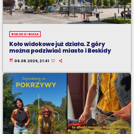
BIELSKO-BIAŁA
Koło widokowe już działa. Z góry
można podziwiać miasto i Beskidy
today
06.08.2026, 21:41