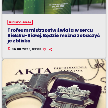
BIELSKO-BIAŁA
Trofeum mistrzostw świata w sercu
Bielska-Białej. Będzie można zobaczyć
je z bliska
today
06.08.2026, 09:08