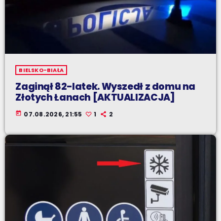
BIELSKO-BIAŁA
Zaginął 82-latek. Wyszedł z domu na
Złotych Łanach [AKTUALIZACJA]
today
07.08.2026, 21:55
1
2