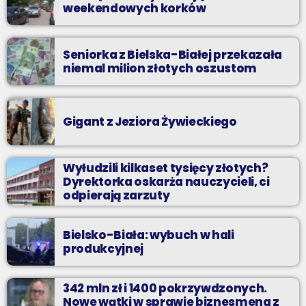
weekendowych korków
Seniorka z Bielska-Białej przekazała
niemal milion złotych oszustom
Gigant z Jeziora Żywieckiego
Wyłudzili kilkaset tysięcy złotych?
Dyrektorka oskarża nauczycieli, ci
odpierają zarzuty
Bielsko-Biała: wybuch w hali
produkcyjnej
342 mln zł i 1400 pokrzywdzonych.
Nowe wątki w sprawie biznesmena z