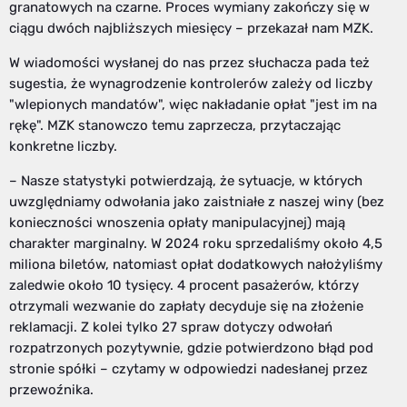
granatowych na czarne. Proces wymiany zakończy się w
ciągu dwóch najbliższych miesięcy – przekazał nam MZK.
W wiadomości wysłanej do nas przez słuchacza pada też
sugestia, że wynagrodzenie kontrolerów zależy od liczby
"wlepionych mandatów", więc nakładanie opłat "jest im na
rękę". MZK stanowczo temu zaprzecza, przytaczając
konkretne liczby.
– Nasze statystyki potwierdzają, że sytuacje, w których
uwzględniamy odwołania jako zaistniałe z naszej winy (bez
konieczności wnoszenia opłaty manipulacyjnej) mają
charakter marginalny. W 2024 roku sprzedaliśmy około 4,5
miliona biletów, natomiast opłat dodatkowych nałożyliśmy
zaledwie około 10 tysięcy. 4 procent pasażerów, którzy
otrzymali wezwanie do zapłaty decyduje się na złożenie
reklamacji. Z kolei tylko 27 spraw dotyczy odwołań
rozpatrzonych pozytywnie, gdzie potwierdzono błąd pod
stronie spółki – czytamy w odpowiedzi nadesłanej przez
przewoźnika.