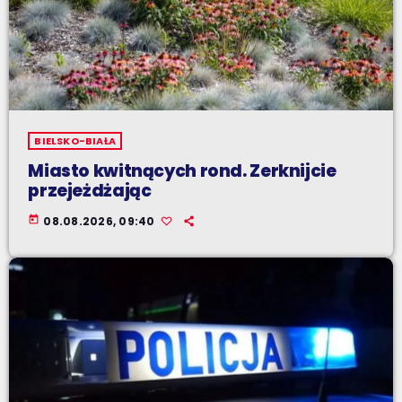
BIELSKO-BIAŁA
Miasto kwitnących rond. Zerknijcie
przejeżdżając
today
08.08.2026, 09:40