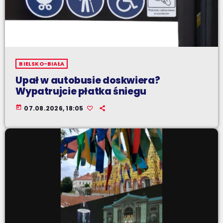
BIELSKO-BIAŁA
Upał w autobusie doskwiera?
Wypatrujcie płatka śniegu
today
07.08.2026, 18:05