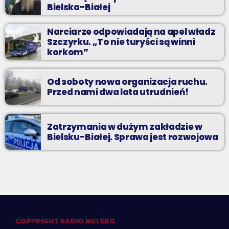
Bielska-Białej
Narciarze odpowiadają na apel władz
Szczyrku. „To nie turyści są winni
korkom”
Od soboty nowa organizacja ruchu.
Przed nami dwa lata utrudnień!
Zatrzymania w dużym zakładzie w
Bielsku-Białej. Sprawa jest rozwojowa
COPYRIGHT RADIO BIELSKO