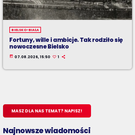
BIELSKO-BIAŁA
Fortuny, wille i ambicje. Tak rodziło się
nowoczesne Bielsko
today
07.08.2026, 15:50
1
MASZ DLA NAS TEMAT? NAPISZ!
Najnowsze wiadomości