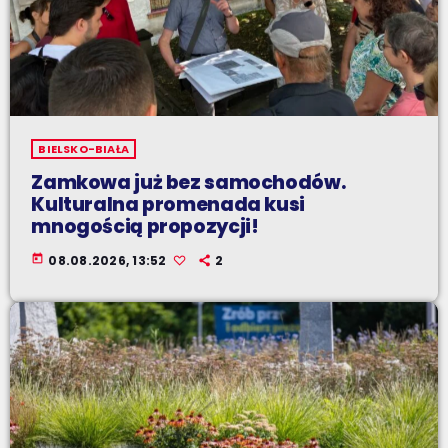
BIELSKO-BIAŁA
Zamkowa już bez samochodów.
Kulturalna promenada kusi
mnogością propozycji!
today
08.08.2026, 13:52
2