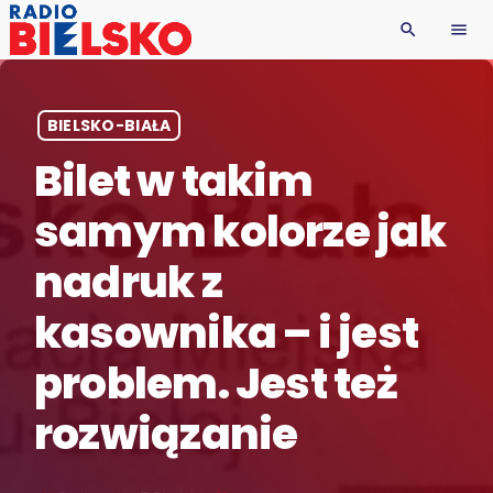
search
menu
BIELSKO-BIAŁA
Bilet w takim
samym kolorze jak
nadruk z
kasownika – i jest
problem. Jest też
rozwiązanie