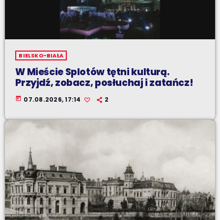
BIELSKO-BIAŁA
W Mieście Splotów tętni kulturą.
Przyjdź, zobacz, posłuchaj i zatańcz!
today
07.08.2026, 17:14
2