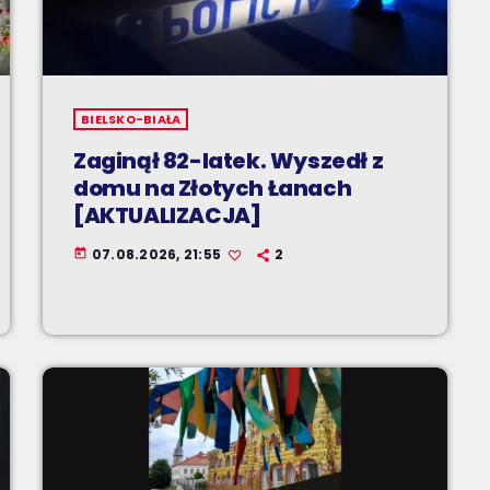
BIELSKO-BIAŁA
Zaginął 82-latek. Wyszedł z
domu na Złotych Łanach
[AKTUALIZACJA]
07.08.2026, 21:55
2
today