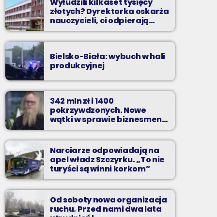
Wyłudzili kilkaset tysięcy
złotych? Dyrektorka oskarża
nauczycieli, ci odpierają
zarzuty
Bielsko-Biała: wybuch w hali
produkcyjnej
342 mln zł i 1400
pokrzywdzonych. Nowe
wątki w sprawie biznesmena
z Bielska-Białej
Narciarze odpowiadają na
apel władz Szczyrku. „To nie
turyści są winni korkom”
Od soboty nowa organizacja
ruchu. Przed nami dwa lata