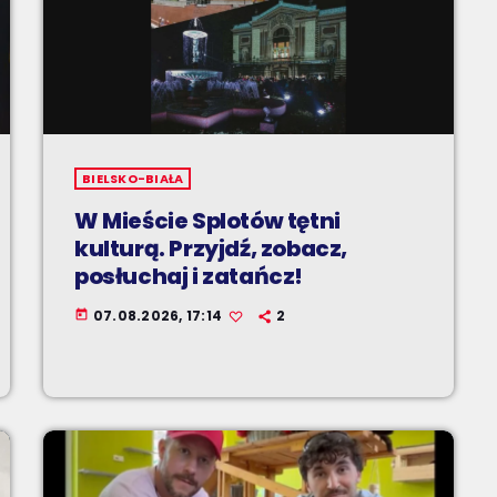
BIELSKO-BIAŁA
W Mieście Splotów tętni
kulturą. Przyjdź, zobacz,
posłuchaj i zatańcz!
07.08.2026, 17:14
2
today