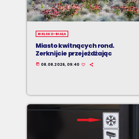
BIELSKO-BIAŁA
Miasto kwitnących rond.
Zerknijcie przejeżdżając
08.08.2026, 09:40
today