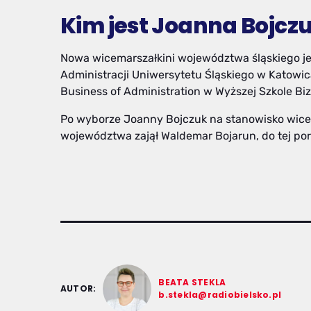
Kim jest Joanna Bojcz
Nowa wicemarszałkini województwa śląskiego je
Administracji Uniwersytetu Śląskiego w Katowi
Business of Administration w Wyższej Szkole Bi
Po wyborze Joanny Bojczuk na stanowisko wicem
województwa zajął Waldemar Bojarun, do tej po
BEATA STEKLA
AUTOR:
b.stekla@radiobielsko.pl