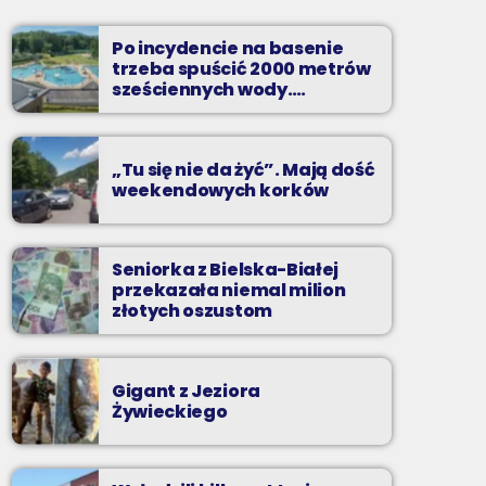
Soboty od 13 do 14
Po incydencie na basenie
Z Kina Wzięte to audycja w której film
trzeba spuścić 2000 metrów
występuje roli głównej.
sześciennych wody.
„Ogromne koszty i ogromna
praca”
„Tu się nie da żyć”. Mają dość
weekendowych korków
Seniorka z Bielska-Białej
przekazała niemal milion
złotych oszustom
Gigant z Jeziora
Żywieckiego