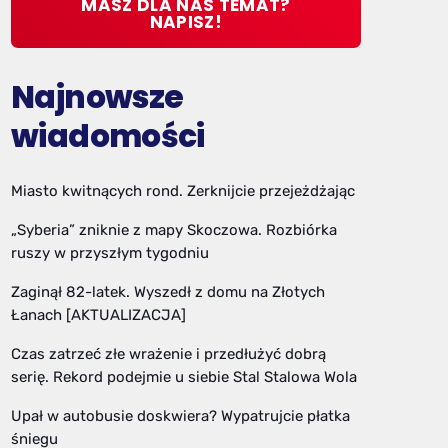
MASZ DLA NAS TEMAT?
NAPISZ!
Najnowsze
wiadomości
Miasto kwitnących rond. Zerknijcie przejeżdżając
„Syberia” zniknie z mapy Skoczowa. Rozbiórka
ruszy w przyszłym tygodniu
Zaginął 82-latek. Wyszedł z domu na Złotych
Łanach [AKTUALIZACJA]
Czas zatrzeć złe wrażenie i przedłużyć dobrą
serię. Rekord podejmie u siebie Stal Stalowa Wola
Upał w autobusie doskwiera? Wypatrujcie płatka
śniegu