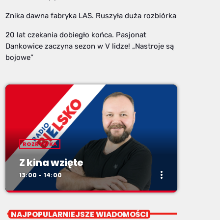
Znika dawna fabryka LAS. Ruszyła duża rozbiórka
20 lat czekania dobiegło końca. Pasjonat
Dankowice zaczyna sezon w V lidze! „Nastroje są
bojowe”
ROZRYWKA
Z kina wzięte
more_vert
13:00 - 14:00
close
Z kina wzięte
NAJPOPULARNIEJSZE WIADOMOŚCI