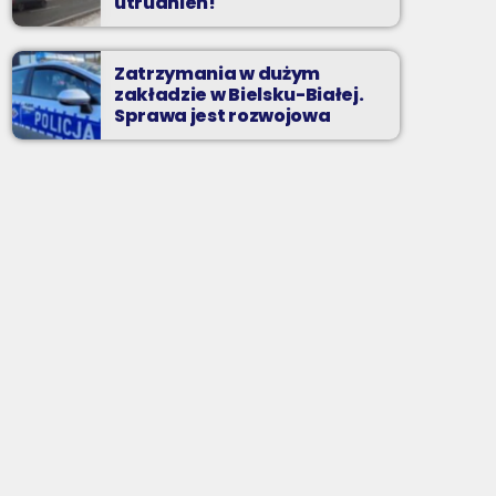
utrudnień!
Zatrzymania w dużym
zakładzie w Bielsku-Białej.
Sprawa jest rozwojowa