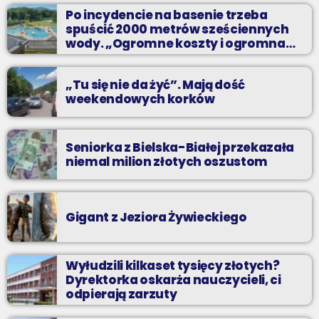
Kilkadziesiąt minut energetycznych beatów.
Po incydencie na basenie trzeba
spuścić 2000 metrów sześciennych
wody. „Ogromne koszty i ogromna
praca”
„Tu się nie da żyć”. Mają dość
weekendowych korków
Seniorka z Bielska-Białej przekazała
niemal milion złotych oszustom
Gigant z Jeziora Żywieckiego
Wyłudzili kilkaset tysięcy złotych?
Dyrektorka oskarża nauczycieli, ci
odpierają zarzuty