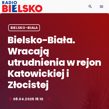
search
menu
BIELSKO-BIAŁA
Bielsko-Biała.
Wracają
utrudnienia w rejon
Katowickiej i
Złocistej
08.04.2025 18:10
today