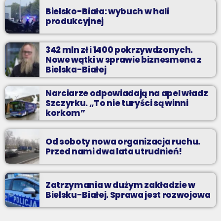
Bielsko-Biała: wybuch w hali
produkcyjnej
342 mln zł i 1400 pokrzywdzonych.
Nowe wątki w sprawie biznesmena z
Bielska-Białej
Narciarze odpowiadają na apel władz
Szczyrku. „To nie turyści są winni
korkom”
Od soboty nowa organizacja ruchu.
Przed nami dwa lata utrudnień!
Zatrzymania w dużym zakładzie w
Bielsku-Białej. Sprawa jest rozwojowa