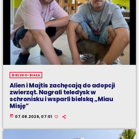
BIELSKO-BIAŁA
Alien i Majtis zachęcają do adopcji
zwierząt. Nagrali teledysk w
schronisku i wsparli bielską „Miau
Misję”
today
07.08.2026, 07:01