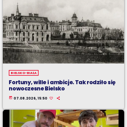
BIELSKO-BIAŁA
Fortuny, wille i ambicje. Tak rodziło się
nowoczesne Bielsko
today
07.08.2026, 15:50