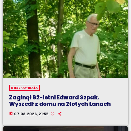
BIELSKO-BIAŁA
Zaginął 82-letni Edward Szpak.
Wyszedł z domu na Złotych Łanach
today
07.08.2026, 21:55