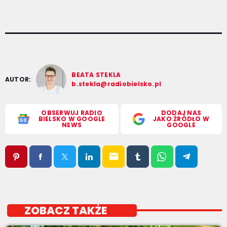
BEATA STEKLA
AUTOR:
b.stekla@radiobielsko.pl
OBSERWUJ RADIO
DODAJ NAS
BIELSKO W GOOGLE
JAKO ŹRÓDŁO W
NEWS
GOOGLE
email
ZOBACZ TAKŻE