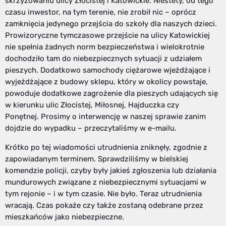
skrzyżowaniu ulicy Złocistej i Katowickie. Niestety, od tego
czasu inwestor, na tym terenie, nie zrobił nic – oprócz
zamknięcia jedynego przejścia do szkoły dla naszych dzieci.
Prowizoryczne tymczasowe przejście na ulicy Katowickiej
nie spełnia żadnych norm bezpieczeństwa i wielokrotnie
dochodziło tam do niebezpiecznych sytuacji z udziałem
pieszych. Dodatkowo samochody ciężarowe wjeżdżające i
wyjeżdżające z budowy sklepu, który w okolicy powstaje,
powoduje dodatkowe zagrożenie dla pieszych udających się
w kierunku ulic Złocistej, Miłosnej, Hajduczka czy
Ponętnej. Prosimy o interwencję w naszej sprawie zanim
dojdzie do wypadku – przeczytaliśmy w e-mailu.
Krótko po tej wiadomości utrudnienia zniknęły, zgodnie z
zapowiadanym terminem. Sprawdziliśmy w bielskiej
komendzie policji, czyby były jakieś zgłoszenia lub działania
mundurowych związane z niebezpiecznymi sytuacjami w
tym rejonie – i w tym czasie. Nie było. Teraz utrudnienia
wracają. Czas pokaże czy także zostaną odebrane przez
mieszkańców jako niebezpieczne.