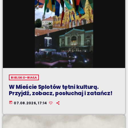
BIELSKO-BIAŁA
W Mieście Splotów tętni kulturą.
Przyjdź, zobacz, posłuchaj i zatańcz!
today
07.08.2026, 17:14