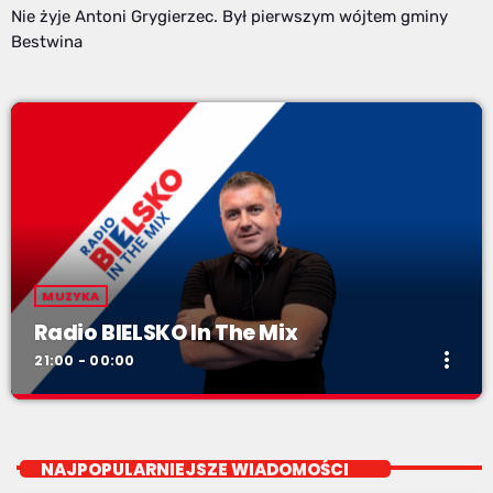
Nie żyje Antoni Grygierzec. Był pierwszym wójtem gminy
Bestwina
MUZYKA
Radio BIELSKO In The Mix
more_vert
21:00 - 00:00
Radio BIELSKO In The Mix
close
piątki od 20 do północy
NAJPOPULARNIEJSZE WIADOMOŚCI