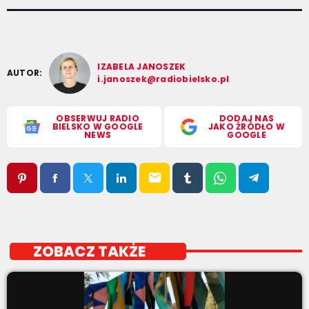
IZABELA JANOSZEK
AUTOR:
i.janoszek@radiobielsko.pl
OBSERWUJ RADIO
DODAJ NAS
BIELSKO W GOOGLE
JAKO ŹRÓDŁO W
NEWS
GOOGLE
email
ZOBACZ TAKŻE