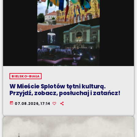
BIELSKO-BIAŁA
W Mieście Splotów tętni kulturą.
Przyjdź, zobacz, posłuchaj i zatańcz!
today
07.08.2026, 17:14