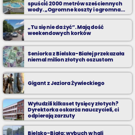
spuścić 2000 metrów sześciennych
wody. „Ogromne koszty i ogromna
praca”
„Tu się nie da żyć”. Mają dość
weekendowych korków
Seniorka z Bielska-Białej przekazała
niemal milion złotych oszustom
Gigant z Jeziora Żywieckiego
Wyłudzili kilkaset tysięcy złotych?
Dyrektorka oskarża nauczycieli, ci
odpierają zarzuty
Bielsko-Biała: wybuch w hali