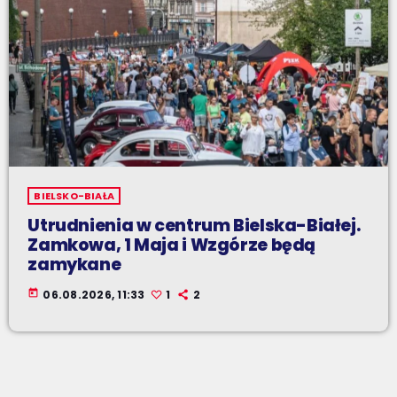
BIELSKO-BIAŁA
Utrudnienia w centrum Bielska-Białej.
Zamkowa, 1 Maja i Wzgórze będą
zamykane
today
06.08.2026, 11:33
1
2