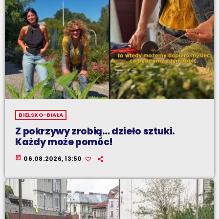
BIELSKO-BIAŁA
Z pokrzywy zrobią… dzieło sztuki.
Każdy może pomóc!
today
06.08.2026, 13:50