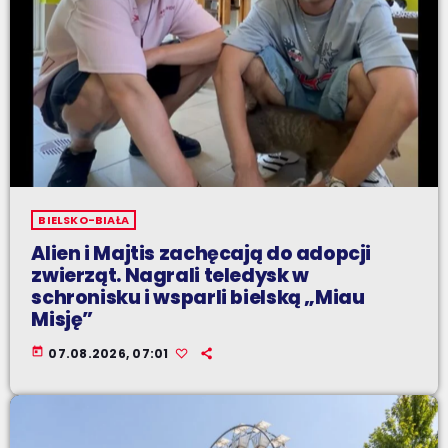
BIELSKO-BIAŁA
Alien i Majtis zachęcają do adopcji
zwierząt. Nagrali teledysk w
schronisku i wsparli bielską „Miau
Misję”
today
07.08.2026, 07:01