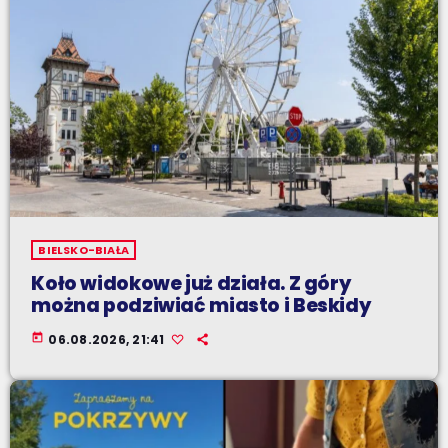
BIELSKO-BIAŁA
Koło widokowe już działa. Z góry
można podziwiać miasto i Beskidy
today
06.08.2026, 21:41