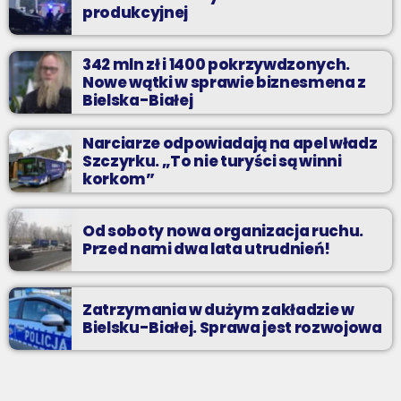
produkcyjnej
342 mln zł i 1400 pokrzywdzonych.
Nowe wątki w sprawie biznesmena z
Bielska-Białej
Narciarze odpowiadają na apel władz
Szczyrku. „To nie turyści są winni
korkom”
Od soboty nowa organizacja ruchu.
Przed nami dwa lata utrudnień!
Zatrzymania w dużym zakładzie w
Bielsku-Białej. Sprawa jest rozwojowa