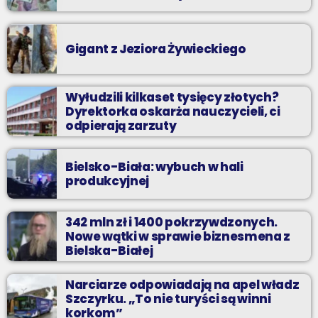
Gigant z Jeziora Żywieckiego
Wyłudzili kilkaset tysięcy złotych?
Dyrektorka oskarża nauczycieli, ci
odpierają zarzuty
Bielsko-Biała: wybuch w hali
produkcyjnej
342 mln zł i 1400 pokrzywdzonych.
Nowe wątki w sprawie biznesmena z
Bielska-Białej
Narciarze odpowiadają na apel władz
Szczyrku. „To nie turyści są winni
korkom”