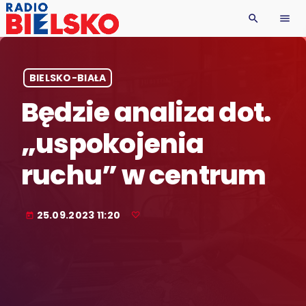
search
menu
BIELSKO-BIAŁA
Będzie analiza dot.
„uspokojenia
ruchu” w centrum
25.09.2023 11:20
today