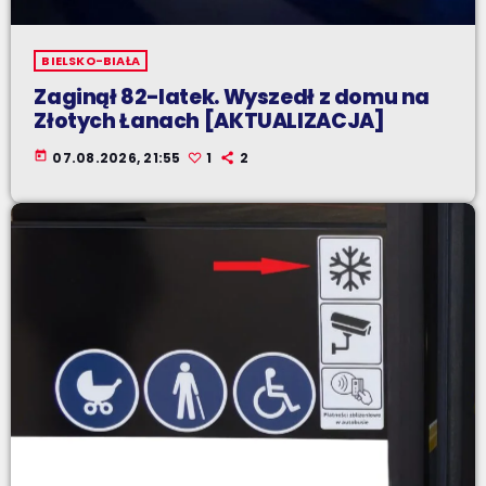
BIELSKO-BIAŁA
Zaginął 82-latek. Wyszedł z domu na
Złotych Łanach [AKTUALIZACJA]
today
07.08.2026, 21:55
1
2