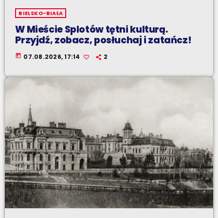
BIELSKO-BIAŁA
W Mieście Splotów tętni kulturą.
Przyjdź, zobacz, posłuchaj i zatańcz!
today
07.08.2026, 17:14
2