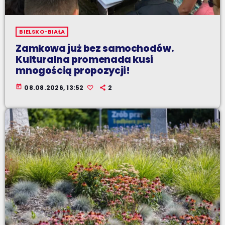
BIELSKO-BIAŁA
Zamkowa już bez samochodów.
Kulturalna promenada kusi
mnogością propozycji!
today
08.08.2026, 13:52
2