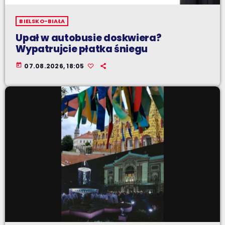
BIELSKO-BIAŁA
Upał w autobusie doskwiera?
Wypatrujcie płatka śniegu
today
07.08.2026, 18:05