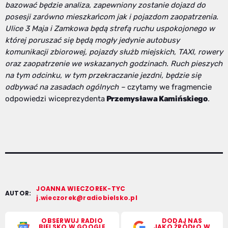
bazować będzie analiza, zapewniony zostanie dojazd do
posesji zarówno mieszkańcom jak i pojazdom zaopatrzenia.
Ulice 3 Maja i Zamkowa będą strefą ruchu uspokojonego w
której poruszać się będą mogły jedynie autobusy
komunikacji zbiorowej, pojazdy służb miejskich, TAXI, rowery
oraz zaopatrzenie we wskazanych godzinach. Ruch pieszych
na tym odcinku, w tym przekraczanie jezdni, będzie się
odbywać na zasadach ogólnych –
czytamy we fragmencie
odpowiedzi wiceprezydenta
Przemysława Kamińskiego
.
JOANNA WIECZOREK-TYC
AUTOR:
j.wieczorek@radiobielsko.pl
OBSERWUJ RADIO
DODAJ NAS
BIELSKO W GOOGLE
JAKO ŹRÓDŁO W