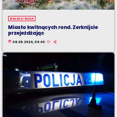
BIELSKO-BIAŁA
Miasto kwitnących rond. Zerknijcie
przejeżdżając
today
08.08.2026, 09:40