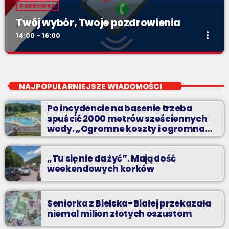
ROZRYWKA
Twój wybór, Twoje pozdrowienia
more_vert
14:00 - 16:00
Twój wybór, Twoje pozdrowienia
close
Niedziele od 14 do 16
NAJPOPULARNIEJSZE WIADOMOŚCI
Zadzwoń do nas, wybierz jedną z dwóch muzycznych
Po incydencie na basenie trzeba
propozycji i pozdrów bliskich na żywo w Radiu BIELSKO.
spuścić 2000 metrów sześciennych
wody. „Ogromne koszty i ogromna
praca”
„Tu się nie da żyć”. Mają dość
weekendowych korków
Seniorka z Bielska-Białej przekazała
niemal milion złotych oszustom