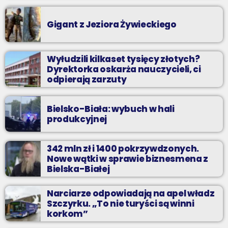
Gigant z Jeziora Żywieckiego
Wyłudzili kilkaset tysięcy złotych?
Dyrektorka oskarża nauczycieli, ci
odpierają zarzuty
Bielsko-Biała: wybuch w hali
produkcyjnej
342 mln zł i 1400 pokrzywdzonych.
Nowe wątki w sprawie biznesmena z
Bielska-Białej
Narciarze odpowiadają na apel władz
Szczyrku. „To nie turyści są winni
korkom”