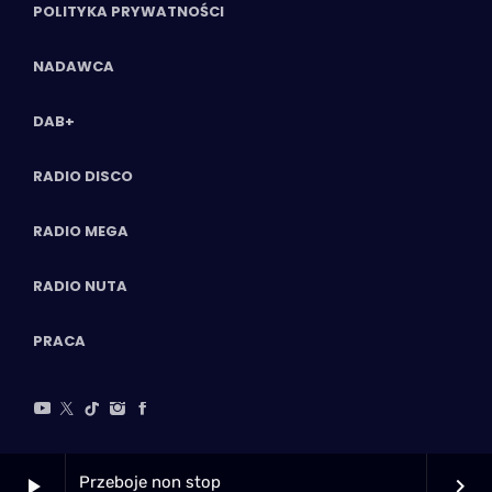
POLITYKA PRYWATNOŚCI
NADAWCA
DAB+
RADIO DISCO
RADIO MEGA
RADIO NUTA
PRACA
Przeboje non stop
play_arrow
keyboard_arrow_right