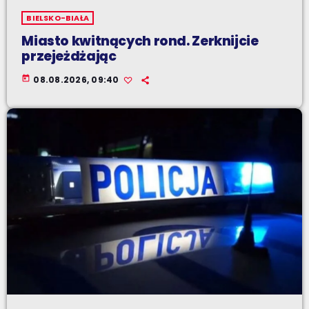
BIELSKO-BIAŁA
Miasto kwitnących rond. Zerknijcie
przejeżdżając
today
08.08.2026, 09:40