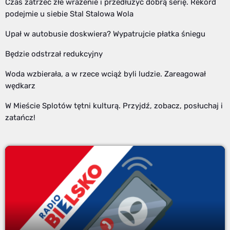
Czas zatrzeć złe wrażenie i przedłużyć dobrą serię. Rekord
podejmie u siebie Stal Stalowa Wola
Upał w autobusie doskwiera? Wypatrujcie płatka śniegu
Będzie odstrzał redukcyjny
Woda wzbierała, a w rzece wciąż byli ludzie. Zareagował
wędkarz
W Mieście Splotów tętni kulturą. Przyjdź, zobacz, posłuchaj i
zatańcz!