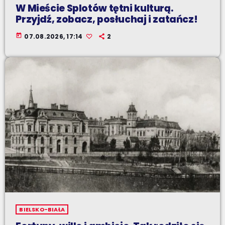
W Mieście Splotów tętni kulturą.
Przyjdź, zobacz, posłuchaj i zatańcz!
today
07.08.2026, 17:14
2
BIELSKO-BIAŁA