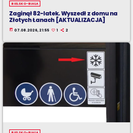
BIELSKO-BIAŁA
Zaginął 82-latek. Wyszedł z domu na
Złotych Łanach [AKTUALIZACJA]
today
07.08.2026, 21:55
1
2
BIELSKO-BIAŁA