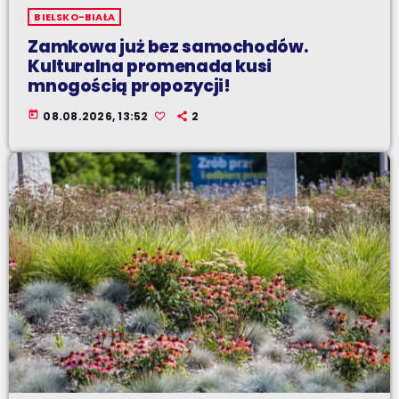
BIELSKO-BIAŁA
Zamkowa już bez samochodów.
Kulturalna promenada kusi
mnogością propozycji!
today
08.08.2026, 13:52
2