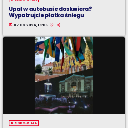
Upał w autobusie doskwiera?
Wypatrujcie płatka śniegu
today
07.08.2026, 18:05
BIELSKO-BIAŁA