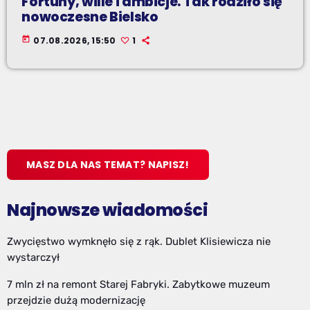
Fortuny, wille i ambicje. Tak rodziło się
nowoczesne Bielsko
today
07.08.2026, 15:50
1
MASZ DLA NAS TEMAT? NAPISZ!
Najnowsze wiadomości
Zwycięstwo wymknęło się z rąk. Dublet Klisiewicza nie
wystarczył
7 mln zł na remont Starej Fabryki. Zabytkowe muzeum
przejdzie dużą modernizację