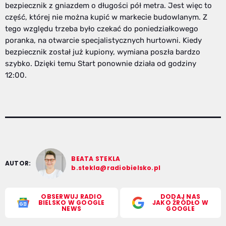
bezpiecznik z gniazdem o długości pół metra. Jest więc to
część, której nie można kupić w markecie budowlanym. Z
tego względu trzeba było czekać do poniedziałkowego
poranka, na otwarcie specjalistycznych hurtowni. Kiedy
bezpiecznik został już kupiony, wymiana poszła bardzo
szybko. Dzięki temu Start ponownie działa od godziny
12:00.
BEATA STEKLA
AUTOR:
b.stekla@radiobielsko.pl
OBSERWUJ RADIO
DODAJ NAS
BIELSKO W GOOGLE
JAKO ŹRÓDŁO W
NEWS
GOOGLE