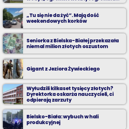
praca”
„Tu się nie da żyć”. Mają dość
weekendowych korków
Seniorka z Bielska-Białej przekazała
niemal milion złotych oszustom
Gigant z Jeziora Żywieckiego
Wyłudzili kilkaset tysięcy złotych?
Dyrektorka oskarża nauczycieli, ci
odpierają zarzuty
Bielsko-Biała: wybuch w hali
produkcyjnej