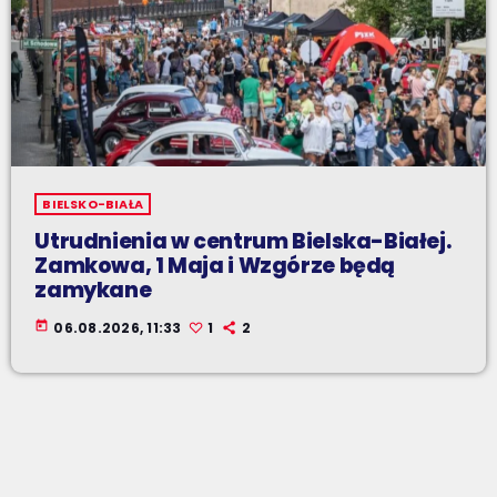
BIELSKO-BIAŁA
Utrudnienia w centrum Bielska-Białej.
Zamkowa, 1 Maja i Wzgórze będą
zamykane
today
06.08.2026, 11:33
1
2