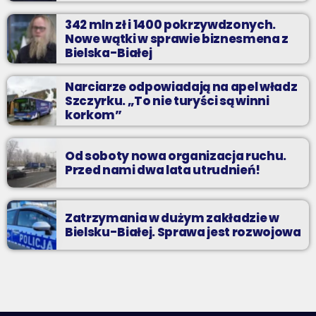
342 mln zł i 1400 pokrzywdzonych.
Nowe wątki w sprawie biznesmena z
Bielska-Białej
Narciarze odpowiadają na apel władz
Szczyrku. „To nie turyści są winni
korkom”
Od soboty nowa organizacja ruchu.
Przed nami dwa lata utrudnień!
Zatrzymania w dużym zakładzie w
Bielsku-Białej. Sprawa jest rozwojowa