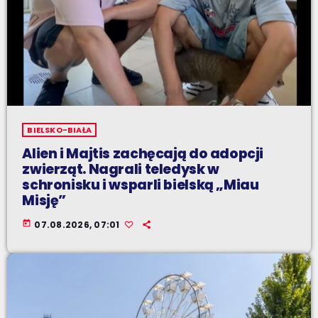
BIELSKO-BIAŁA
Alien i Majtis zachęcają do adopcji
zwierząt. Nagrali teledysk w
schronisku i wsparli bielską „Miau
Misję”
today
07.08.2026, 07:01