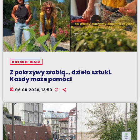
BIELSKO-BIAŁA
Z pokrzywy zrobią… dzieło sztuki.
Każdy może pomóc!
today
06.08.2026, 13:50