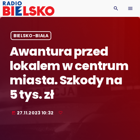
search
menu
BIELSKO-BIAŁA
Awantura przed
lokalem w centrum
miasta. Szkody na
5 tys. zł
27.11.2023 10:32
today