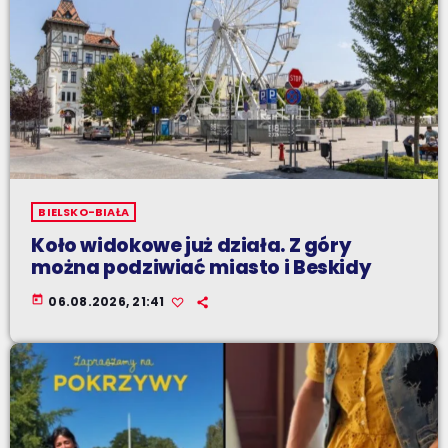
BIELSKO-BIAŁA
Koło widokowe już działa. Z góry
można podziwiać miasto i Beskidy
today
06.08.2026, 21:41