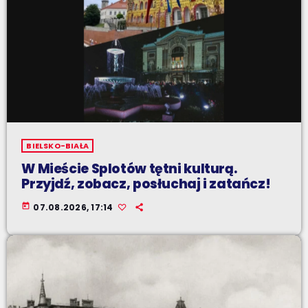
BIELSKO-BIAŁA
W Mieście Splotów tętni kulturą.
Przyjdź, zobacz, posłuchaj i zatańcz!
today
07.08.2026, 17:14