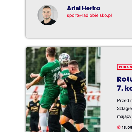
Ariel Herka
sport@radiobielsko.pl
PIŁKA 
Rotu
7. k
Przed n
Szlagi
mający
aktualn
18.09
today