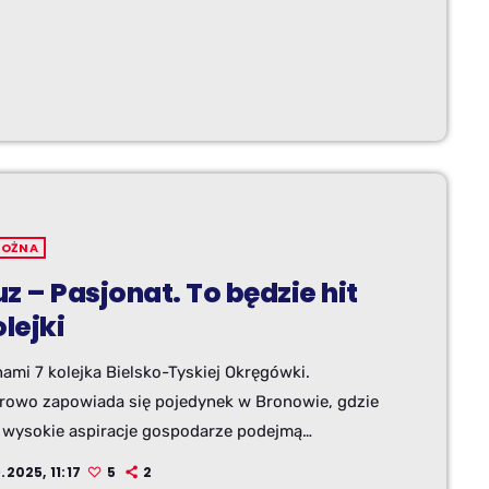
NOŻNA
z – Pasjonat. To będzie hit
olejki
ami 7 kolejka Bielsko-Tyskiej Okręgówki.
erowo zapowiada się pojedynek w Bronowie, gdzie
 wysokie aspiracje gospodarze podejmą
ego lidera z Dankowic. Statystyki nie grają, boisko
.2025, 11:17
5
2