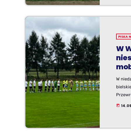
PIŁKA 
W W
nie
mob
W niedz
bielski
Przewr
meczem
14.0
today