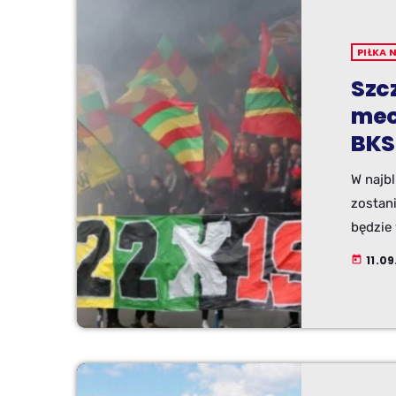
PIŁKA 
Szc
mec
BK
W najbl
zostani
będzie
regionu
11.09
today
zestawi