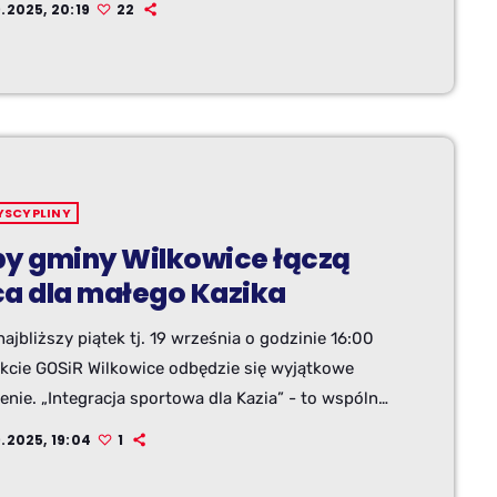
.2025, 20:19
22
towych i nie tylko – sprawdzamy co czeka na Was
ajbliższą sobotę.
YSCYPLINY
by gminy Wilkowice łączą
ca dla małego Kazika
ajbliższy piątek tj. 19 września o godzinie 16:00
ekcie GOSiR Wilkowice odbędzie się wyjątkowe
nie. „Integracja sportowa dla Kazia” - to wspólna
charytatywna wszystkich klubów sportowych w
9.2025, 19:04
1
 pragnących wesprzeć leczenie Kazia Sromka.