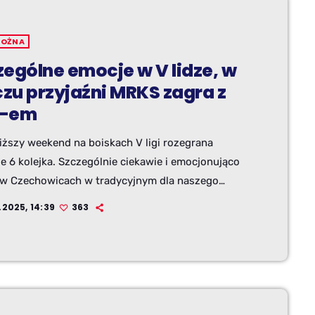
NOŻNA
zególne emocje w V lidze, w
zu przyjaźni MRKS zagra z
S-em
iższy weekend na boiskach V ligi rozegrana
e 6 kolejka. Szczególnie ciekawie i emocjonująco
 w Czechowicach w tradycyjnym dla naszego
 meczu przyjaźni, zerkniemy także na inne
.2025, 14:39
363
enia.