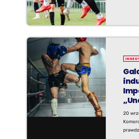
zweryf
przyna
Pasjona
Jaworz
Bronow
oczek 
Iskrą, 
INNE D
Gala
ind
Imp
„Un
20 wrze
Komorow
prawdz
przygot