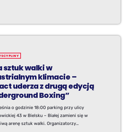
ikuje Delikatnym faworytem sobotniego starcia
jmniej na papierze wydają się gracze Dankowic.
t w ubiegłej kolejce pokonał 2:1 Czarnych
e – niedawnego pogromcę Rotuza. Piłkarze z
a dla odmiany byli bliscy przywiezienia kompletu
z Pszczyny. Do 88 minuty prowadzili z tamtejszą
jednak […]
YSCYPLINY
 sztuk walki w
ustrialnym klimacie –
act uderza z drugą edycją
derground Boxing”
śnia o godzinie 18:00 parking przy ulicy
ickiej 43 w Bielsku – Białej zamieni się w
iwą arenę sztuk walki. Organizatorzy
owali wiele atrakcji dla miłośników sportów