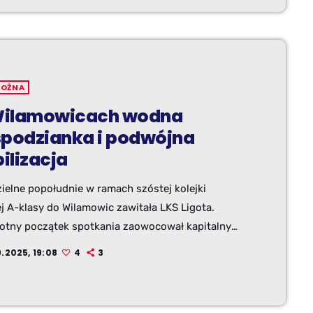
NOŻNA
ilamowicach wodna
spodzianka i podwójna
ilizacja
ielne popołudnie w ramach szóstej kolejki
ej A-klasy do Wilamowic zawitała LKS Ligota.
otny początek spotkania zaowocował kapitalnym
 w wykonaniu gospodarzy.
9.2025, 19:08
4
3