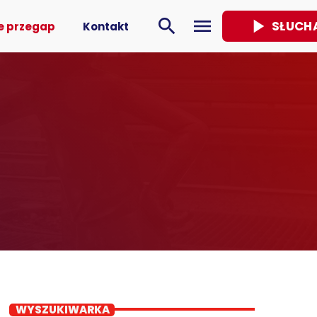
play_arrow
search
menu
SŁUCH
e przegap
Kontakt
WYSZUKIWARKA