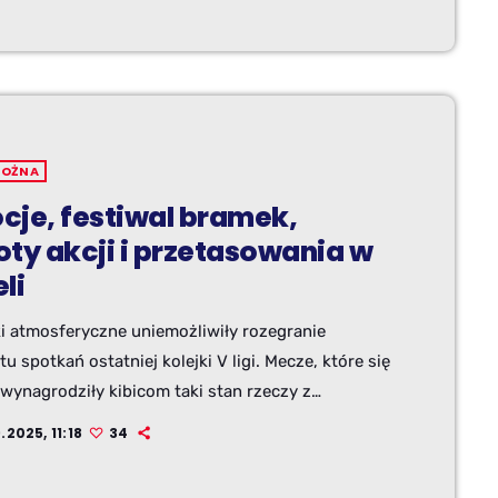
NOŻNA
cje, festiwal bramek,
oty akcji i przetasowania w
li
i atmosferyczne uniemożliwiły rozegranie
u spotkań ostatniej kolejki V ligi. Mecze, które się
wynagrodziły kibicom taki stan rzeczy z
ą. Na ilość bramek i piłkarskich emocji nie sposób
.2025, 11:18
34
rzekać.