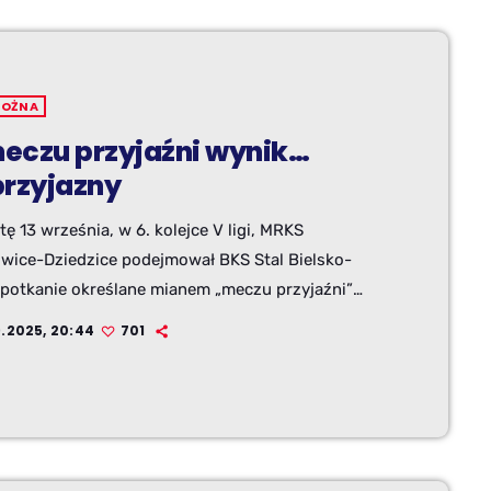
NOŻNA
eczu przyjaźni wynik…
przyjazny
ę 13 września, w 6. kolejce V ligi, MRKS
wice-Dziedzice podejmował BKS Stal Bielsko-
 Spotkanie określane mianem „meczu przyjaźni”
wyjątkową oprawę i dostarczyło kibicom sporo
9.2025, 20:44
701