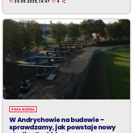
today
23.09.2025, 14:47
4
PIŁKA NOŻNA
W Andrychowie na budowie –
sprawdzamy, jak powstaje nowy