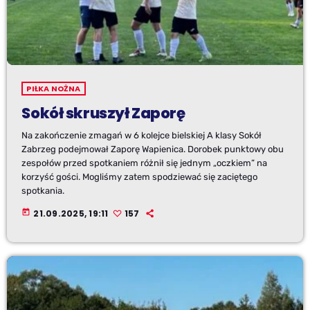
PIŁKA NOŻNA
Sokół skruszył Zaporę
Na zakończenie zmagań w 6 kolejce bielskiej A klasy Sokół
Zabrzeg podejmował Zaporę Wapienica. Dorobek punktowy obu
zespołów przed spotkaniem różnił się jednym „oczkiem” na
korzyść gości. Mogliśmy zatem spodziewać się zaciętego
spotkania.
today
21.09.2025, 19:11
157