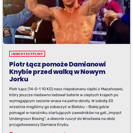
INNE DYSCYPLINY
Piotr Łącz pomoże Damianowi
Knybie przed walką w Nowym
Jorku
Piotr Łącz (14-0-1 10 KO) nasz niepokonany ciężki z Mazańcowic,
który jeszcze niedawno ładował baterie w ciepłych krajach po
wymagającym sezonie wraca na pełne obroty. W sobotę 20
września mogliśmy go zobaczyć w Bielsku – Białej gdzie
pomagał w narożniku startujących zawodników na gali „Impact
Undergroun Boxing”, a obecnie ruszył do Wrocławia na obóz
przygotowawczy Damiana Knyby.