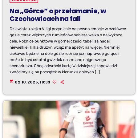
PIŁKA NOŻNA
Na „Górce” o przełamanie, w
Czechowicach na fali
Dziewiąta kolejka V ligi przyniesie na pewno emocje w czołówce
gdzie coraz większych rumieńców nabiera walka o najwyższe
cele. Różnice punktowe w górnej części tabeli są nadal
niewielkie i kilka drużyn wciąż ma apetyt na więcej. Niemniej
ciekawie będzie na dole gdzie robi się już naprawdę gorąco i
może to być ostatni gwizdek na zmianę najgorszego
scenariusza. Chcą odwrócić kartę W dzisiejszej zapowiedzi
zwrócimy się na początek w kierunku dolnych […]
today
02.10.2025, 18:33