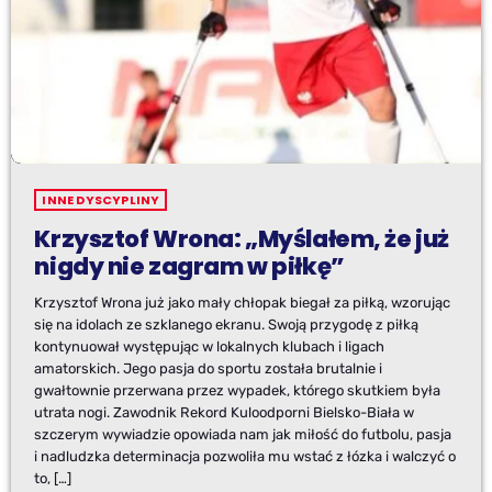
INNE DYSCYPLINY
Krzysztof Wrona: „Myślałem, że już
nigdy nie zagram w piłkę”
Krzysztof Wrona już jako mały chłopak biegał za piłką, wzorując
się na idolach ze szklanego ekranu. Swoją przygodę z piłką
kontynuował występując w lokalnych klubach i ligach
amatorskich. Jego pasja do sportu została brutalnie i
gwałtownie przerwana przez wypadek, którego skutkiem była
utrata nogi. Zawodnik Rekord Kuloodporni Bielsko-Biała w
szczerym wywiadzie opowiada nam jak miłość do futbolu, pasja
i nadludzka determinacja pozwoliła mu wstać z łózka i walczyć o
to, […]