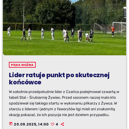
PIŁKA NOŻNA
Lider ratuje punkt po skutecznej
końcówce
W sobotnie przedpołudnie lider z Czańca podejmował czwartą w
tabeli Stal - Śrubiarnię Żywiec. Przed sezonem raczej mało kto
spodziewał się takiego startu w wykonaniu piłkarzy z Żywca. W
starciu z liderem i jednym z faworytów ligi mieli oni znakomitą
okazję pokazać, że ich pozycja nie jest dziełem przypadku.
today
20.09.2025, 14:00
4