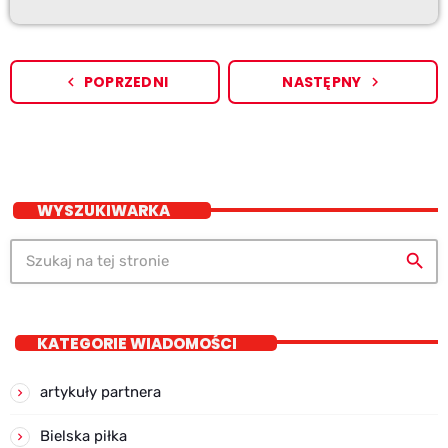
POPRZEDNI
NASTĘPNY
navigate_before
navigate_next
WYSZUKIWARKA
search
KATEGORIE WIADOMOŚCI
artykuły partnera
Bielska piłka