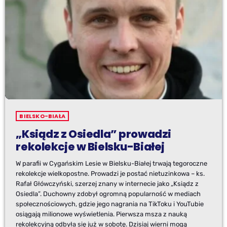
BIELSKO-BIAŁA
„Ksiądz z Osiedla” prowadzi
rekolekcje w Bielsku-Białej
W parafii w Cygańskim Lesie w Bielsku-Białej trwają tegoroczne
rekolekcje wielkopostne. Prowadzi je postać nietuzinkowa – ks.
Rafał Główczyński, szerzej znany w internecie jako „Ksiądz z
Osiedla”. Duchowny zdobył ogromną popularność w mediach
społecznościowych, gdzie jego nagrania na TikToku i YouTubie
osiągają milionowe wyświetlenia. Pierwsza msza z nauką
rekolekcyjną odbyła się już w sobotę. Dzisiaj wierni mogą