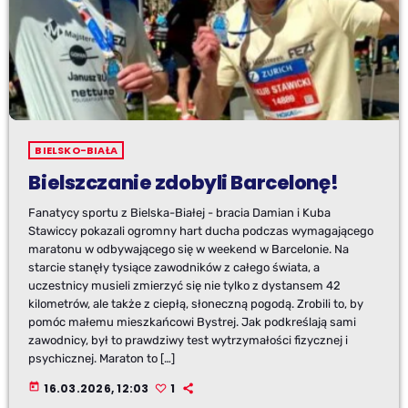
BIELSKO-BIAŁA
Bielszczanie zdobyli Barcelonę!
Fanatycy sportu z Bielska-Białej - bracia Damian i Kuba
Stawiccy pokazali ogromny hart ducha podczas wymagającego
maratonu w odbywającego się w weekend w Barcelonie. Na
starcie stanęły tysiące zawodników z całego świata, a
uczestnicy musieli zmierzyć się nie tylko z dystansem 42
kilometrów, ale także z ciepłą, słoneczną pogodą. Zrobili to, by
pomóc małemu mieszkańcowi Bystrej. Jak podkreślają sami
zawodnicy, był to prawdziwy test wytrzymałości fizycznej i
psychicznej. Maraton to […]
today
16.03.2026, 12:03
1