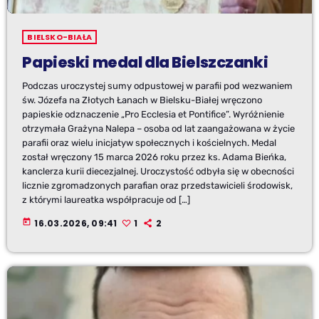
BIELSKO-BIAŁA
Papieski medal dla Bielszczanki
Podczas uroczystej sumy odpustowej w parafii pod wezwaniem
św. Józefa na Złotych Łanach w Bielsku-Białej wręczono
papieskie odznaczenie „Pro Ecclesia et Pontifice”. Wyróżnienie
otrzymała Grażyna Nalepa – osoba od lat zaangażowana w życie
parafii oraz wielu inicjatyw społecznych i kościelnych. Medal
został wręczony 15 marca 2026 roku przez ks. Adama Bieńka,
kanclerza kurii diecezjalnej. Uroczystość odbyła się w obecności
licznie zgromadzonych parafian oraz przedstawicieli środowisk,
z którymi laureatka współpracuje od […]
today
16.03.2026, 09:41
1
2