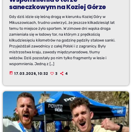
saneczkowym na Koziej Górze
Gdy dziś idzie się leśną drogą w kierunku Koziej Góry w
Mikuszowicach, trudno uwierzyć, że jeszcze kilkadziesiąt lat
temu to miejsce żyło sportem. W zimowe dni wąska droga
zamieniała się w lodowy tor, na którym z prędkością
kilkudziesięciu kilometrów na godzinę pędziły stalowe sanki.
Przyjeżdżali zawodnicy z całej Polski i z zagranicy. Były
mistrzostwa kraju, zawody międzynarodowe, tłumy
widzów. Dziś pozostały po nim tylko fragmenty w lesie i
wspomnienia. Jedną z […]
today
17.03.2026, 10:32
3
4