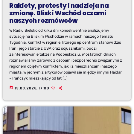
Rakiety, protesty i nadzieja na
zmianę. Bliski Wschód oczami
naszych rozmówców
W Radiu Bielsko od kilku dni konsekwentnie analizujemy
sytuację na Bliskim Wschodzie w ramach naszego Tematu
Tygodnia. Konflikt w regionie, którego epicentrum stanowi dziś
Iran i jego starcie z USA oraz sojusznikami, budzi
zainteresowanie także na Podbeskidziu. W ostatnich dniach
rozmawialiśmy zarówno z osobami bezpośrednio związanymi z
regionem objętym konfliktem, jak i z mieszkańcami naszego
miasta. W jednym z artykułów pojawił się między innymi Haidar
– Irańczyk mieszkający od lat […]
today
13.03.2026, 17:00