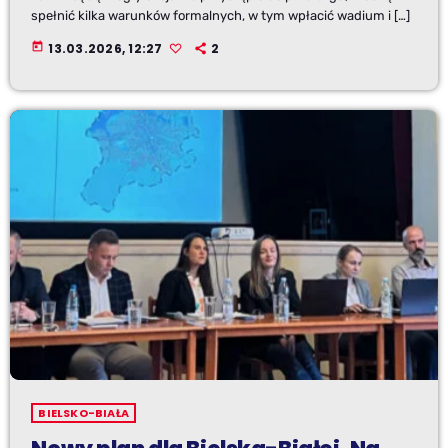
spełnić kilka warunków formalnych, w tym wpłacić wadium i […]
today
13.03.2026, 12:27
2
BIELSKO-BIAŁA