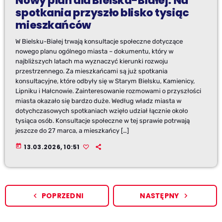
Nowy plan dla Bielska-Białej. Na
spotkania przyszło blisko tysiąc
mieszkańców
W Bielsku-Białej trwają konsultacje społeczne dotyczące
nowego planu ogólnego miasta – dokumentu, który w
najbliższych latach ma wyznaczyć kierunki rozwoju
przestrzennego. Za mieszkańcami są już spotkania
konsultacyjne, które odbyły się w Starym Bielsku, Kamienicy,
Lipniku i Hałcnowie. Zainteresowanie rozmowami o przyszłości
miasta okazało się bardzo duże. Według władz miasta w
dotychczasowych spotkaniach wzięło udział łącznie około
tysiąca osób. Konsultacje społeczne w tej sprawie potrwają
jeszcze do 27 marca, a mieszkańcy […]
today
13.03.2026, 10:51
POPRZEDNI
NASTĘPNY
navigate_before
navigate_next