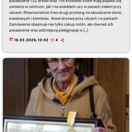
posadzenie 132 drzew oraz 796 krzewów, które mają pojawić się
zarówno w centrum, jak i na osiedlach czy w pasach zieleni przy
ulicach. Równocześnie trwa drugi przetarg na obsadzenie donic
kwiatowych i klombów. Nowe drzewa przy ulicach i w parkach
Zamówienie obejmuje nie tylko zakup roślin, ale również ich
posadzenie oraz późniejszą pielęgnację w […]
today
16.03.2026, 10:42
4