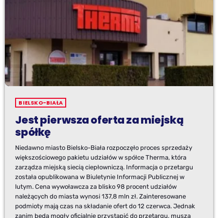
BIELSKO-BIAŁA
Jest pierwsza oferta za miejską
spółkę
Niedawno miasto Bielsko-Biała rozpoczęło proces sprzedaży
większościowego pakietu udziałów w spółce Therma, która
zarządza miejską siecią ciepłowniczą. Informacja o przetargu
została opublikowana w Biuletynie Informacji Publicznej w
lutym. Cena wywoławcza za blisko 98 procent udziałów
należących do miasta wynosi 137,8 mln zł. Zainteresowane
podmioty mają czas na składanie ofert do 12 czerwca. Jednak
zanim będą mogły oficjalnie przystąpić do przetargu, muszą