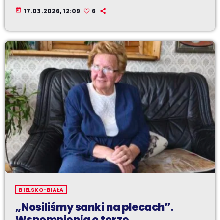
today
17.03.2026, 12:09
6
BIELSKO-BIAŁA
„Nosiliśmy sanki na plecach”.
Wspomnienia o torze