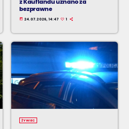
z Kauflandu uznano za
bezprawne
24.07.2026, 14:47
1
today
ŻYWIEC