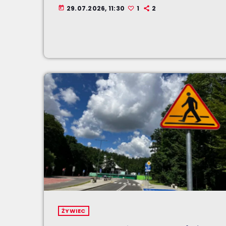
29.07.2026, 11:30
1
2
today
ŻYWIEC