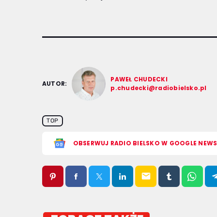
PAWEŁ CHUDECKI
AUTOR:
p.chudecki@radiobielsko.pl
TOP
OBSERWUJ RADIO BIELSKO W GOOGLE NEW
email