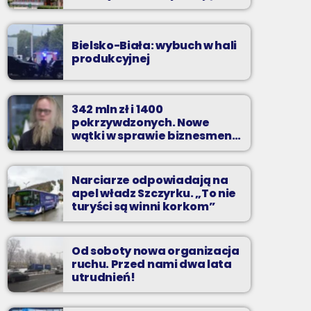
zarzuty
Bielsko-Biała: wybuch w hali
produkcyjnej
342 mln zł i 1400
pokrzywdzonych. Nowe
wątki w sprawie biznesmena
z Bielska-Białej
Narciarze odpowiadają na
apel władz Szczyrku. „To nie
turyści są winni korkom”
Od soboty nowa organizacja
ruchu. Przed nami dwa lata
utrudnień!