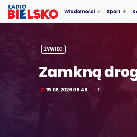
Wiadomości
Sport
K
ŻYWIEC
Zamkną dro
15.05.2026 08:48
1
today