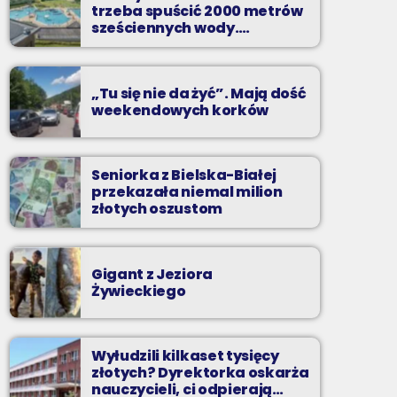
trzeba spuścić 2000 metrów
Zadzwoń do nas, wybierz jedną z dwóch
sześciennych wody.
„Ogromne koszty i ogromna
muzycznych propozycji i pozdrów bliskich na
praca”
żywo w Radiu BIELSKO.
„Tu się nie da żyć”. Mają dość
weekendowych korków
Seniorka z Bielska-Białej
przekazała niemal milion
złotych oszustom
Gigant z Jeziora
Żywieckiego
Wyłudzili kilkaset tysięcy
złotych? Dyrektorka oskarża
nauczycieli, ci odpierają