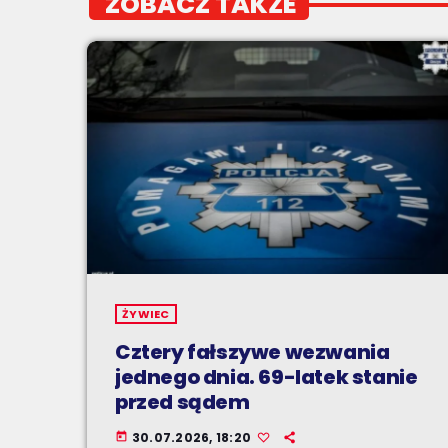
ZOBACZ TAKŻE
ŻYWIEC
Cztery fałszywe wezwania
jednego dnia. 69-latek stanie
przed sądem
30.07.2026, 18:20
today