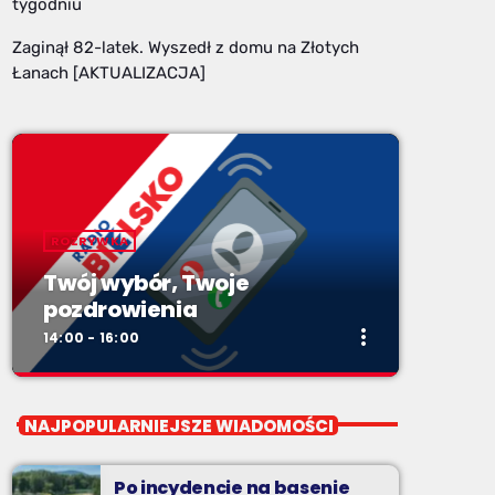
tygodniu
Zaginął 82-latek. Wyszedł z domu na Złotych
Łanach [AKTUALIZACJA]
ROZRYWKA
Twój wybór, Twoje
pozdrowienia
more_vert
14:00 - 16:00
close
Twój wybór, Twoje
NAJPOPULARNIEJSZE WIADOMOŚCI
pozdrowienia
Niedziele od 14 do 16
Po incydencie na basenie