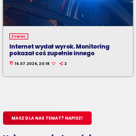
ŻYWIEC
Internet wydał wyrok. Monitoring
pokazał coś zupełnie innego
today
16.07.2026, 20:18
2
MASZ DLA NAS TEMAT? NAPISZ!