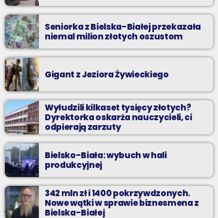
Seniorka z Bielska-Białej przekazała
niemal milion złotych oszustom
Gigant z Jeziora Żywieckiego
Wyłudzili kilkaset tysięcy złotych?
Dyrektorka oskarża nauczycieli, ci
odpierają zarzuty
Bielsko-Biała: wybuch w hali
produkcyjnej
342 mln zł i 1400 pokrzywdzonych.
Nowe wątki w sprawie biznesmena z
Bielska-Białej