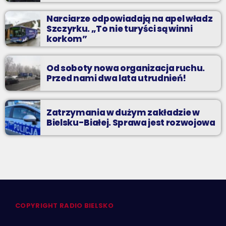
Narciarze odpowiadają na apel władz
Szczyrku. „To nie turyści są winni
korkom”
Od soboty nowa organizacja ruchu.
Przed nami dwa lata utrudnień!
Zatrzymania w dużym zakładzie w
Bielsku-Białej. Sprawa jest rozwojowa
COPYRIGHT RADIO BIELSKO