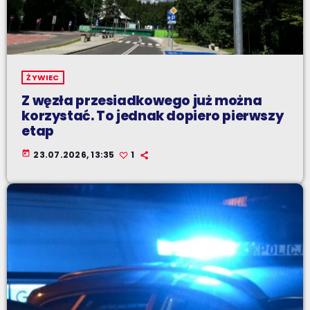
ŻYWIEC
Z węzła przesiadkowego już można
korzystać. To jednak dopiero pierwszy
etap
today
23.07.2026, 13:35
1