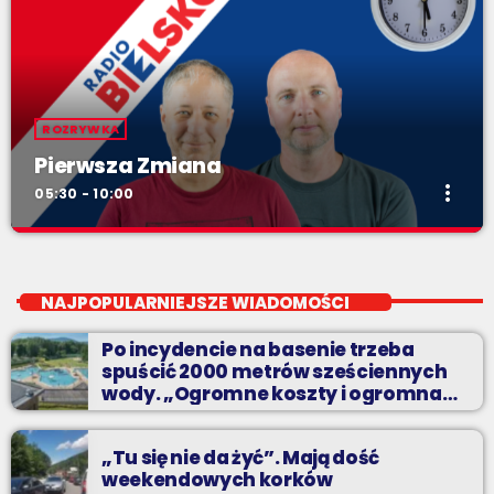
ROZRYWKA
Pierwsza Zmiana
more_vert
05:30 - 10:00
Pierwsza Zmiana
close
od poniedziałku do piątku od 5:30
NAJPOPULARNIEJSZE WIADOMOŚCI
Codziennie od poniedziałku do piątku od 5:30 do 10.
Po incydencie na basenie trzeba
spuścić 2000 metrów sześciennych
wody. „Ogromne koszty i ogromna
praca”
„Tu się nie da żyć”. Mają dość
weekendowych korków