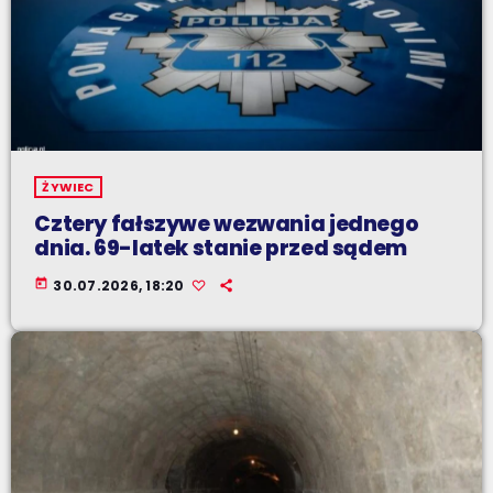
ŻYWIEC
Cztery fałszywe wezwania jednego
dnia. 69-latek stanie przed sądem
today
30.07.2026, 18:20