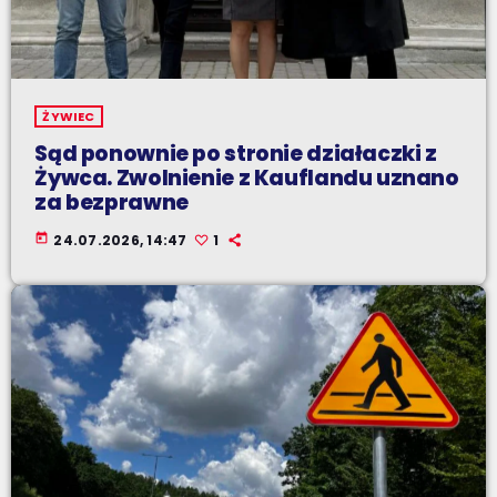
ŻYWIEC
Sąd ponownie po stronie działaczki z
Żywca. Zwolnienie z Kauflandu uznano
za bezprawne
today
24.07.2026, 14:47
1