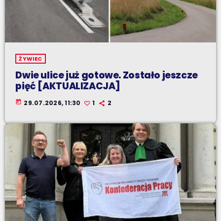
ŻYWIEC
Dwie ulice już gotowe. Zostało jeszcze
pięć [AKTUALIZACJA]
today
29.07.2026, 11:30
1
2