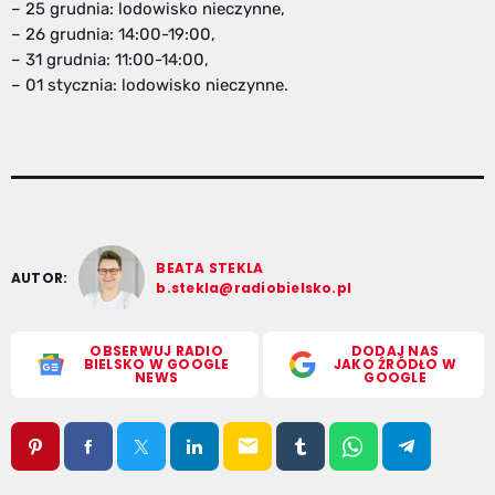
– 25 grudnia: lodowisko nieczynne,
– 26 grudnia: 14:00-19:00,
– 31 grudnia: 11:00-14:00,
– 01 stycznia: lodowisko nieczynne.
BEATA STEKLA
AUTOR:
b.stekla@radiobielsko.pl
OBSERWUJ RADIO
DODAJ NAS
BIELSKO W GOOGLE
JAKO ŹRÓDŁO W
NEWS
GOOGLE
email