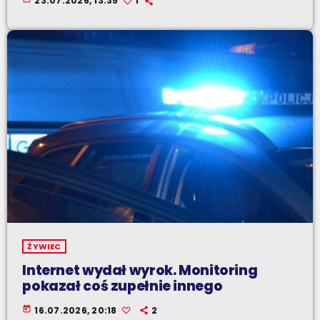
23.07.2026, 13:35
1
ŻYWIEC
Internet wydał wyrok. Monitoring
pokazał coś zupełnie innego
today
16.07.2026, 20:18
2