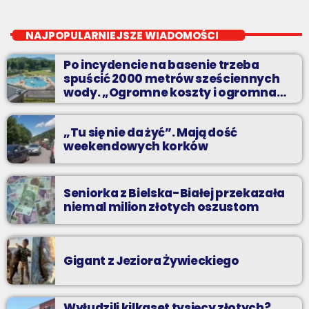
Pierwsza Zmiana
close
od poniedziałku do piątku od 5:30
NAJPOPULARNIEJSZE WIADOMOŚCI
Codziennie od poniedziałku do piątku od 5:30 do 10.
Po incydencie na basenie trzeba
spuścić 2000 metrów sześciennych
wody. „Ogromne koszty i ogromna
praca”
„Tu się nie da żyć”. Mają dość
weekendowych korków
Seniorka z Bielska-Białej przekazała
niemal milion złotych oszustom
Gigant z Jeziora Żywieckiego
Wyłudzili kilkaset tysięcy złotych?