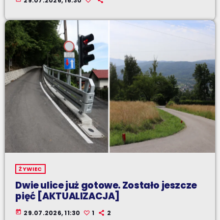
29.07.2026, 16:30
ŻYWIEC
Dwie ulice już gotowe. Zostało jeszcze
pięć [AKTUALIZACJA]
today
29.07.2026, 11:30
1
2