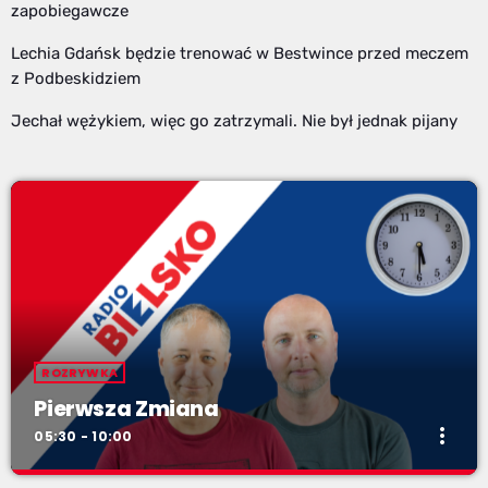
zapobiegawcze
Lechia Gdańsk będzie trenować w Bestwince przed meczem
z Podbeskidziem
Jechał wężykiem, więc go zatrzymali. Nie był jednak pijany
ROZRYWKA
Pierwsza Zmiana
more_vert
05:30 - 10:00