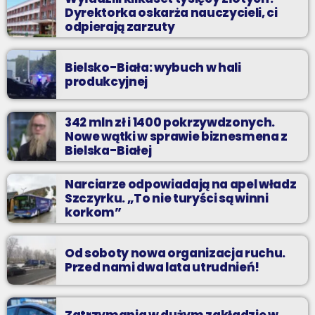
Dyrektorka oskarża nauczycieli, ci
odpierają zarzuty
Bielsko-Biała: wybuch w hali
produkcyjnej
342 mln zł i 1400 pokrzywdzonych.
Nowe wątki w sprawie biznesmena z
Bielska-Białej
Narciarze odpowiadają na apel władz
Szczyrku. „To nie turyści są winni
korkom”
Od soboty nowa organizacja ruchu.
Przed nami dwa lata utrudnień!