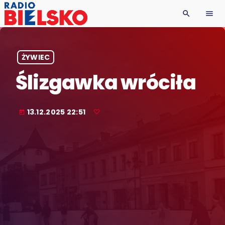
search
menu
ŻYWIEC
Ślizgawka wróciła
13.12.2025 22:51
today