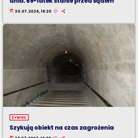
dnia. 69-latek stanie przed sądem
today
30.07.2026, 18:20
ŻYWIEC
Szykują obiekt na czas zagrożenia
today