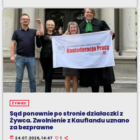
ŻYWIEC
Sąd ponownie po stronie działaczki z
Żywca. Zwolnienie z Kauflandu uznano
za bezprawne
today
24.07.2026, 14:47
1