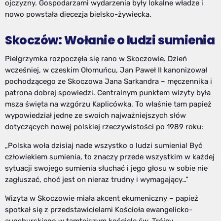
ojczyzny. Gospodarzami wydarzenia były lokalne władze i
nowo powstała diecezja bielsko-żywiecka.
Skoczów: Wołanie o ludzi sumienia
Pielgrzymka rozpoczęła się rano w Skoczowie. Dzień
wcześniej, w czeskim Ołomuńcu, Jan Paweł II kanonizował
pochodzącego ze Skoczowa Jana Sarkandra – męczennika i
patrona dobrej spowiedzi. Centralnym punktem wizyty była
msza święta na wzgórzu Kaplicówka. To właśnie tam papież
wypowiedział jedne ze swoich najważniejszych słów
dotyczących nowej polskiej rzeczywistości po 1989 roku:
„Polska woła dzisiaj nade wszystko o ludzi sumienia! Być
człowiekiem sumienia, to znaczy przede wszystkim w każdej
sytuacji swojego sumienia słuchać i jego głosu w sobie nie
zagłuszać, choć jest on nieraz trudny i wymagający…”
Wizyta w Skoczowie miała akcent ekumeniczny – papież
spotkał się z przedstawicielami Kościoła ewangelicko-
augsburskiego w tamtejszym kościele św. Trójcy.