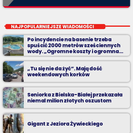
HitLista
close
Dwadzieścia najpopularniejszych nagrań na Podbeskidziu. A
NAJPOPULARNIEJSZE WIADOMOŚCI
które są najpopularniejsze? Możesz zdecydować sam!
Po incydencie na basenie trzeba
spuścić 2000 metrów sześciennych
wody. „Ogromne koszty i ogromna
praca”
„Tu się nie da żyć”. Mają dość
weekendowych korków
Seniorka z Bielska-Białej przekazała
niemal milion złotych oszustom
Gigant z Jeziora Żywieckiego