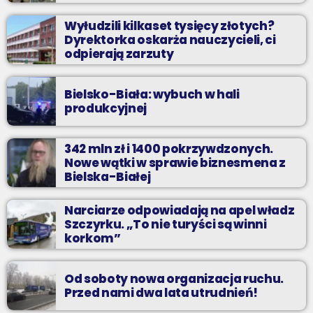
Wyłudzili kilkaset tysięcy złotych?
Dyrektorka oskarża nauczycieli, ci
odpierają zarzuty
Bielsko-Biała: wybuch w hali
produkcyjnej
342 mln zł i 1400 pokrzywdzonych.
Nowe wątki w sprawie biznesmena z
Bielska-Białej
Narciarze odpowiadają na apel władz
Szczyrku. „To nie turyści są winni
korkom”
Od soboty nowa organizacja ruchu.
Przed nami dwa lata utrudnień!