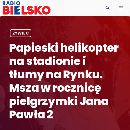
search
menu
ŻYWIEC
Papieski helikopter
na stadionie i
tłumy na Rynku.
Msza w rocznicę
pielgrzymki Jana
Pawła 2