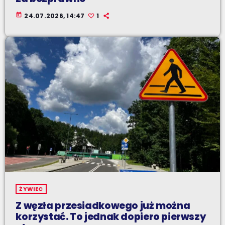
today
24.07.2026, 14:47
1
ŻYWIEC
Z węzła przesiadkowego już można
korzystać. To jednak dopiero pierwszy