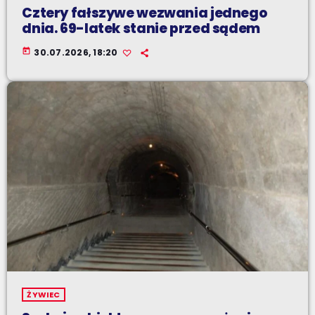
Cztery fałszywe wezwania jednego
dnia. 69-latek stanie przed sądem
today
30.07.2026, 18:20
ŻYWIEC