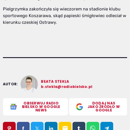
Pielgrzymka zakończyła się wieczorem na stadionie klubu
sportowego Koszarawa, skąd papieski śmigłowiec odleciał w
kierunku czeskiej Ostrawy.
BEATA STEKLA
AUTOR:
b.stekla@radiobielsko.pl
OBSERWUJ RADIO
DODAJ NAS
BIELSKO W GOOGLE
JAKO ŹRÓDŁO W
NEWS
GOOGLE
email