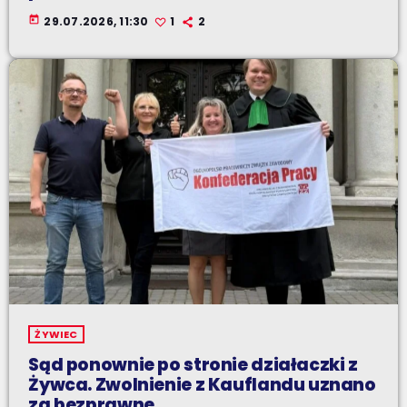
today
29.07.2026, 11:30
1
2
ŻYWIEC
Sąd ponownie po stronie działaczki z
Żywca. Zwolnienie z Kauflandu uznano
za bezprawne