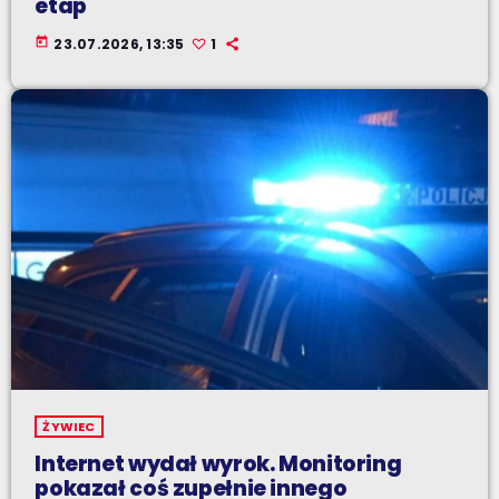
etap
today
23.07.2026, 13:35
1
ŻYWIEC
Internet wydał wyrok. Monitoring
pokazał coś zupełnie innego