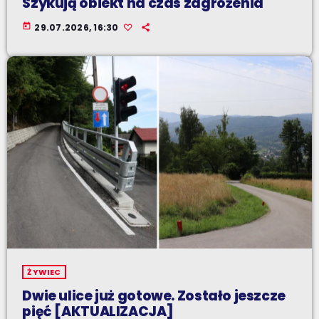
Szykują obiekt na czas zagrożenia
today
29.07.2026, 16:30
ŻYWIEC
Dwie ulice już gotowe. Zostało jeszcze
pięć [AKTUALIZACJA]