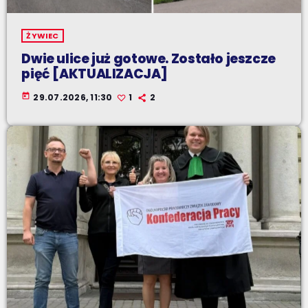
ŻYWIEC
Dwie ulice już gotowe. Zostało jeszcze
pięć [AKTUALIZACJA]
today
29.07.2026, 11:30
1
2