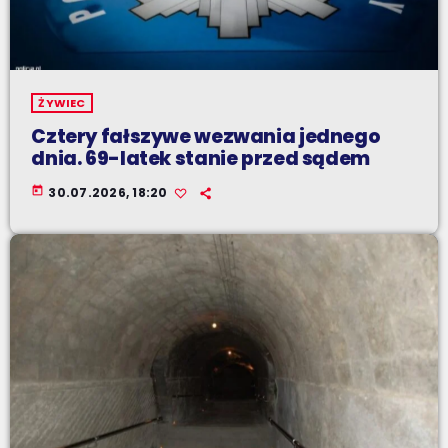
ŻYWIEC
Cztery fałszywe wezwania jednego
dnia. 69-latek stanie przed sądem
today
30.07.2026, 18:20