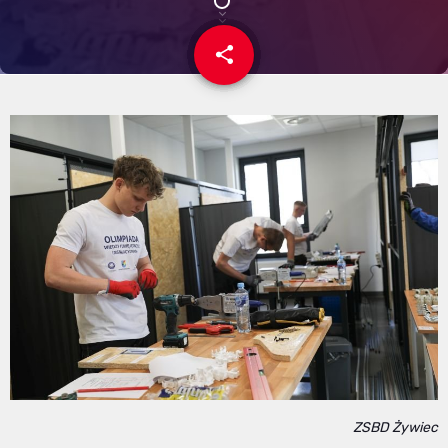
share
email
ZSBD Żywiec