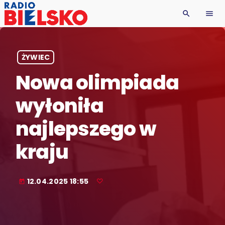
search
menu
ŻYWIEC
Nowa olimpiada
wyłoniła
najlepszego w
kraju
12.04.2025 18:55
today