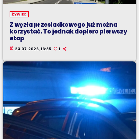
ŻYWIEC
Z węzła przesiadkowego już można
korzystać. To jednak dopiero pierwszy
etap
today
23.07.2026, 13:35
1