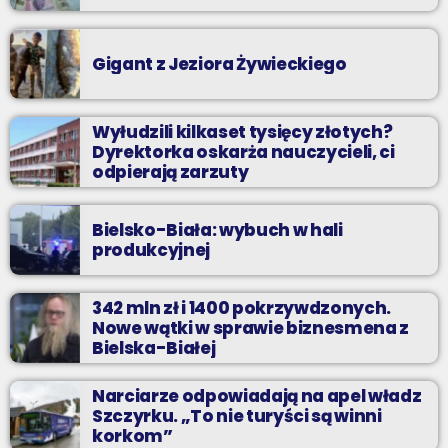
Gigant z Jeziora Żywieckiego
Wyłudzili kilkaset tysięcy złotych?
Dyrektorka oskarża nauczycieli, ci
odpierają zarzuty
Bielsko-Biała: wybuch w hali
produkcyjnej
342 mln zł i 1400 pokrzywdzonych.
Nowe wątki w sprawie biznesmena z
Bielska-Białej
Narciarze odpowiadają na apel władz
Szczyrku. „To nie turyści są winni
korkom”