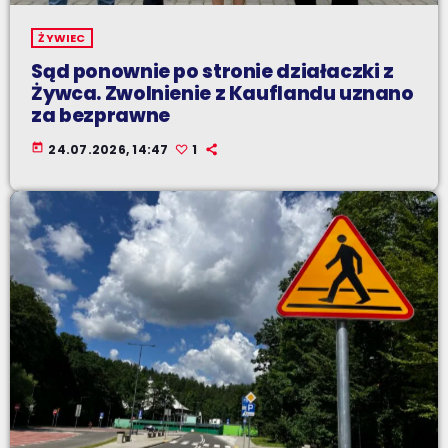
ŻYWIEC
Sąd ponownie po stronie działaczki z
Żywca. Zwolnienie z Kauflandu uznano
za bezprawne
today
24.07.2026, 14:47
1