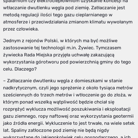
spalarniom czy elektrociepłowniom uzyskanie koncesji na
wtłaczanie dwutlenku węgla pod ziemię. Zatłaczanie jest
metodą regulacji ilości tego gazu cieplarnianego w
atmosferze i przeciwdziałania zmianom klimatu wywołanym
przez człowieka.
Jednym z rejonów Polski, w których ma być możliwe
zastosowanie tej technologii m.in. Żywiec. Tymczasem
żywiecka Rada Miejska przyjęła uchwałę zakazującą
wykorzystania górotworu pod powierzchnią gminy do tego
celu. Dlaczego?
– Zatłaczanie dwutlenku węgla z domieszkami w stanie
nadkrytycznym, czyli jego sprężenie z około tysiąca metrów
sześciennych do trzech metrów i wtłoczenie go do złoża, w
którym ponad wszelką wątpliwość będzie chciał się
rozprężyć wyklucza możliwość poszukiwania i eksploatacji
gazu ziemnego, ropy naftowej oraz wykorzystania geotermii
jako źródła energii. Wykluczenie to jest trwałe, na wiele setek
lat. Spaliny zatłoczone pod ziemię nie będą nigdy
wykorzystane do jakiegokolwiek celu gospodarczego, a ich