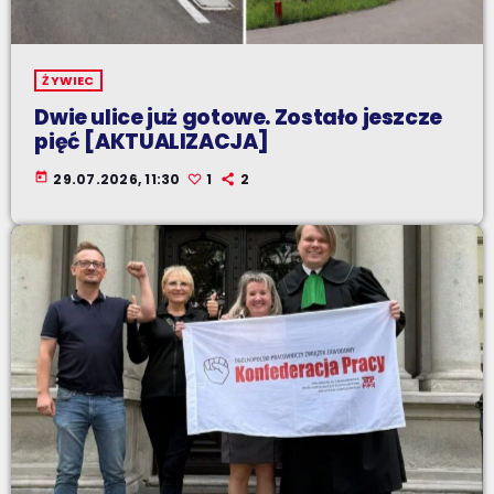
ŻYWIEC
Dwie ulice już gotowe. Zostało jeszcze
pięć [AKTUALIZACJA]
today
29.07.2026, 11:30
1
2