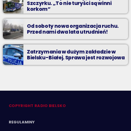
Szczyrku. „To nie turyści są winni
korkom”
Od soboty nowa organizacja ruchu.
Przed nami dwa lata utrudnień!
Zatrzymania w dużym zakładzie w
Bielsku-Białej. Sprawa jest rozwojowa
COPYRIGHT RADIO BIELSKO
REGULAMINY