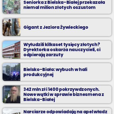
Seniorka z Bielska-Białej przekazała
niemal milion złotych oszustom
Gigant z Jeziora Żywieckiego
Wyłudzili kilkaset tysięcy złotych?
Dyrektorka oskarża nauczycieli, ci
odpierają zarzuty
Bielsko-Biała: wybuch w hali
produkcyjnej
342 mln zł i 1400 pokrzywdzonych.
Nowe wątki w sprawie biznesmena z
Bielska-Białej
Narciarze odpowiadają na apel władz