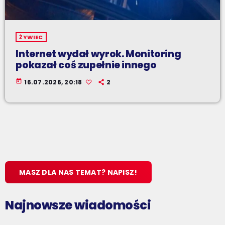
ŻYWIEC
Internet wydał wyrok. Monitoring
pokazał coś zupełnie innego
today
16.07.2026, 20:18
2
MASZ DLA NAS TEMAT? NAPISZ!
Najnowsze wiadomości