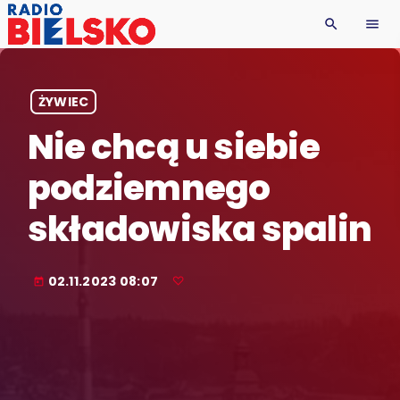
search
menu
ŻYWIEC
Nie chcą u siebie
podziemnego
składowiska spalin
02.11.2023 08:07
today