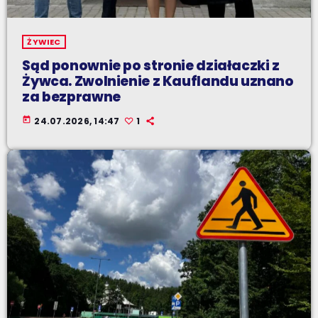
ŻYWIEC
Sąd ponownie po stronie działaczki z
Żywca. Zwolnienie z Kauflandu uznano
za bezprawne
today
24.07.2026, 14:47
1