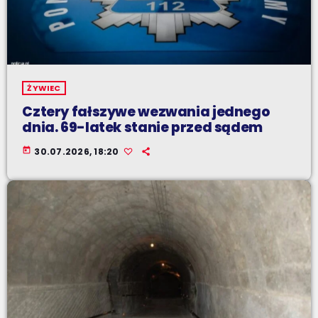
ŻYWIEC
Cztery fałszywe wezwania jednego
dnia. 69-latek stanie przed sądem
today
30.07.2026, 18:20