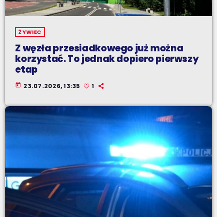
ŻYWIEC
Z węzła przesiadkowego już można
korzystać. To jednak dopiero pierwszy
etap
today
23.07.2026, 13:35
1