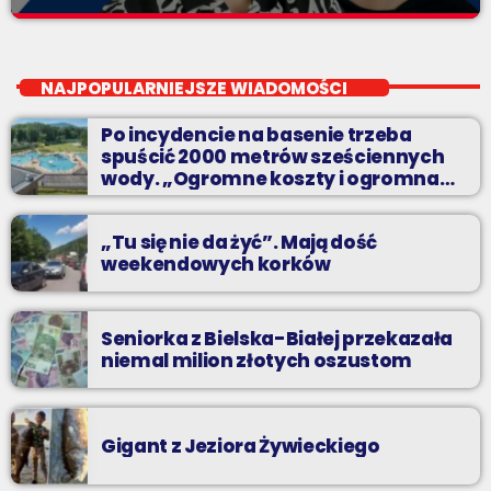
Beztroski Czas z Radiem BIELSKO
close
do poniedziałku do piątku od 13 do 16
NAJPOPULARNIEJSZE WIADOMOŚCI
jak atrakcyjnie spędzić czas w regionie, jak ominąć korki i jak
Po incydencie na basenie trzeba
odpocząć?
spuścić 2000 metrów sześciennych
wody. „Ogromne koszty i ogromna
praca”
„Tu się nie da żyć”. Mają dość
weekendowych korków
Seniorka z Bielska-Białej przekazała
niemal milion złotych oszustom
Gigant z Jeziora Żywieckiego