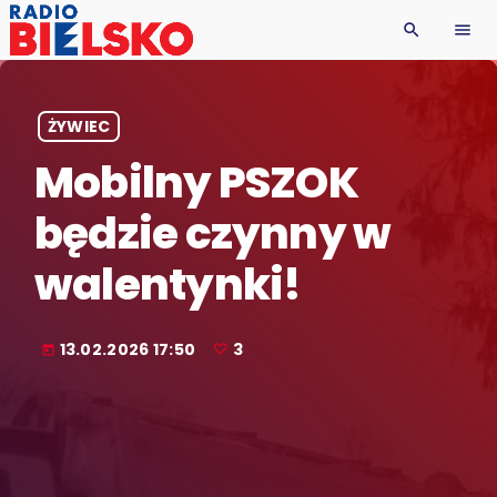
search
menu
ŻYWIEC
Mobilny PSZOK
będzie czynny w
walentynki!
13.02.2026 17:50
3
today