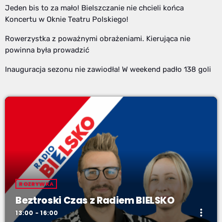
Jeden bis to za mało! Bielszczanie nie chcieli końca
Koncertu w Oknie Teatru Polskiego!
Rowerzystka z poważnymi obrażeniami. Kierująca nie
powinna była prowadzić
Inauguracja sezonu nie zawiodła! W weekend padło 138 goli
ROZRYWKA
Beztroski Czas z Radiem BIELSKO
more_vert
13:00 - 16:00