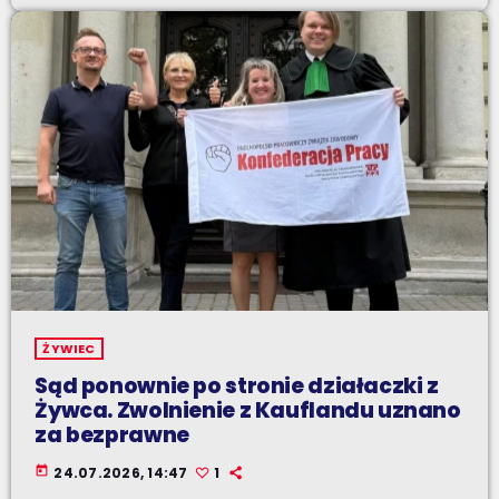
ŻYWIEC
Sąd ponownie po stronie działaczki z
Żywca. Zwolnienie z Kauflandu uznano
za bezprawne
today
24.07.2026, 14:47
1