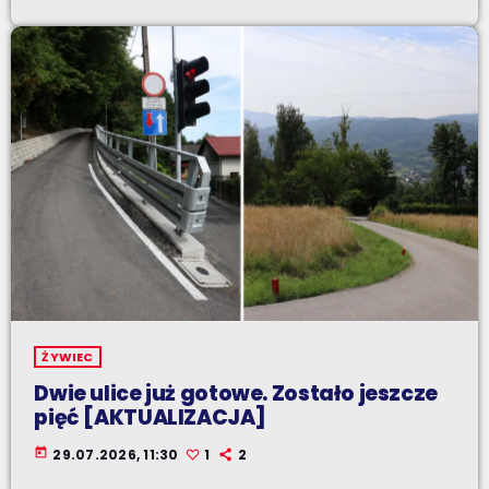
ŻYWIEC
Dwie ulice już gotowe. Zostało jeszcze
pięć [AKTUALIZACJA]
today
29.07.2026, 11:30
1
2