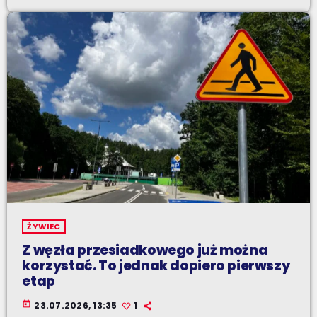
ŻYWIEC
Z węzła przesiadkowego już można
korzystać. To jednak dopiero pierwszy
etap
today
23.07.2026, 13:35
1