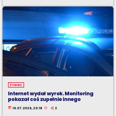
ŻYWIEC
Internet wydał wyrok. Monitoring
pokazał coś zupełnie innego
today
16.07.2026, 20:18
2