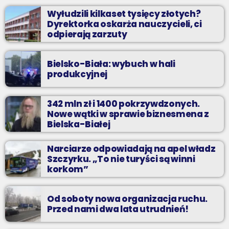
Wyłudzili kilkaset tysięcy złotych?
Dyrektorka oskarża nauczycieli, ci
odpierają zarzuty
Bielsko-Biała: wybuch w hali
produkcyjnej
342 mln zł i 1400 pokrzywdzonych.
Nowe wątki w sprawie biznesmena z
Bielska-Białej
Narciarze odpowiadają na apel władz
Szczyrku. „To nie turyści są winni
korkom”
Od soboty nowa organizacja ruchu.
Przed nami dwa lata utrudnień!