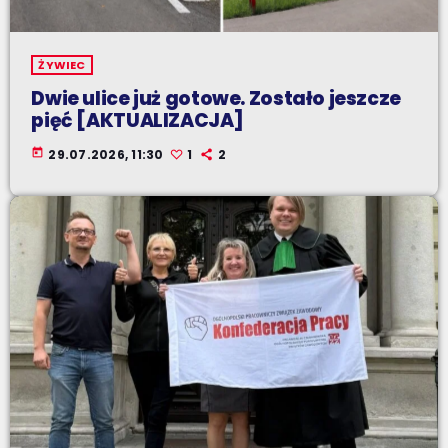
ŻYWIEC
Dwie ulice już gotowe. Zostało jeszcze
pięć [AKTUALIZACJA]
today
29.07.2026, 11:30
1
2