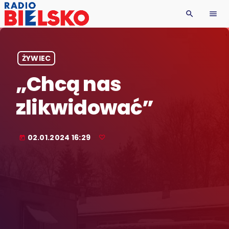
search
menu
ŻYWIEC
„Chcą nas
zlikwidować”
02.01.2024 16:29
today