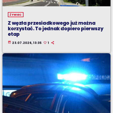
ŻYWIEC
Z węzła przesiadkowego już można
korzystać. To jednak dopiero pierwszy
etap
today
23.07.2026, 13:35
1