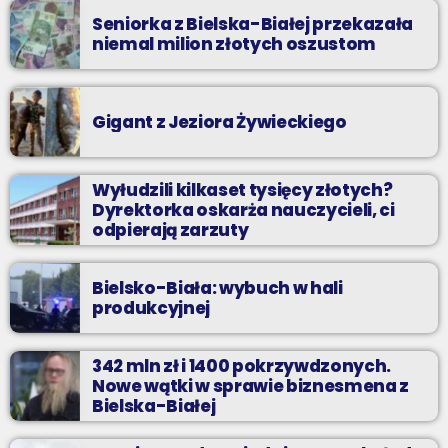
Seniorka z Bielska-Białej przekazała
niemal milion złotych oszustom
Gigant z Jeziora Żywieckiego
Wyłudzili kilkaset tysięcy złotych?
Dyrektorka oskarża nauczycieli, ci
odpierają zarzuty
Bielsko-Biała: wybuch w hali
produkcyjnej
342 mln zł i 1400 pokrzywdzonych.
Nowe wątki w sprawie biznesmena z
Bielska-Białej