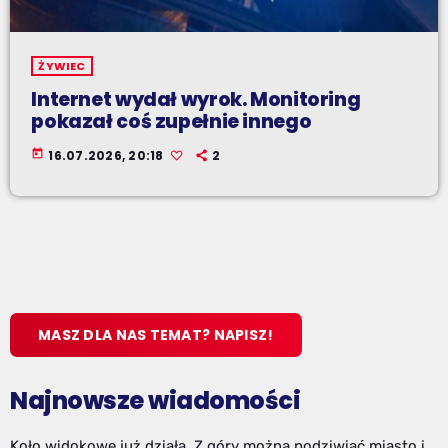
ŻYWIEC
Internet wydał wyrok. Monitoring
pokazał coś zupełnie innego
today
16.07.2026, 20:18
2
MASZ DLA NAS TEMAT? NAPISZ!
Najnowsze wiadomości
Koło widokowe już działa. Z góry można podziwiać miasto i