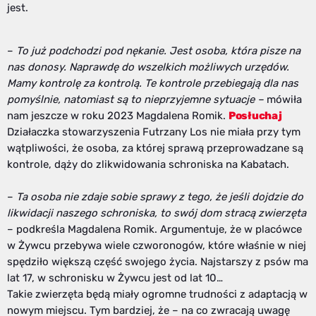
jest.
–
To już podchodzi pod nękanie. Jest osoba, która pisze na
nas donosy. Naprawdę do wszelkich możliwych urzędów.
Mamy kontrolę za kontrolą. Te kontrole przebiegają dla nas
pomyślnie, natomiast są to nieprzyjemne sytuacje –
mówiła
nam jeszcze w roku 2023 Magdalena Romik.
Posłuchaj
Działaczka stowarzyszenia Futrzany Los nie miała przy tym
wątpliwości, że osoba, za której sprawą przeprowadzane są
kontrole, dąży do zlikwidowania schroniska na Kabatach.
–
Ta osoba nie zdaje sobie sprawy z tego, że jeśli dojdzie do
likwidacji naszego schroniska, to swój dom stracą zwierzęta
– podkreśla Magdalena Romik. Argumentuje, że w placówce
w Żywcu przebywa wiele czworonogów, które właśnie w niej
spędziło większą część swojego życia. Najstarszy z psów ma
lat 17, w schronisku w Żywcu jest od lat 10…
Takie zwierzęta będą miały ogromne trudności z adaptacją w
nowym miejscu. Tym bardziej, że – na co zwracają uwagę