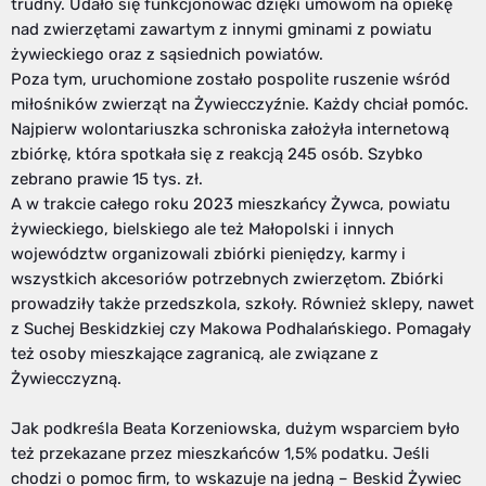
trudny. Udało się funkcjonować dzięki umowom na opiekę
nad zwierzętami zawartym z innymi gminami z powiatu
żywieckiego oraz z sąsiednich powiatów.
Poza tym, uruchomione zostało pospolite ruszenie wśród
miłośników zwierząt na Żywiecczyźnie. Każdy chciał pomóc.
Najpierw wolontariuszka schroniska założyła internetową
zbiórkę, która spotkała się z reakcją 245 osób. Szybko
zebrano prawie 15 tys. zł.
A w trakcie całego roku 2023 mieszkańcy Żywca, powiatu
żywieckiego, bielskiego ale też Małopolski i innych
województw organizowali zbiórki pieniędzy, karmy i
wszystkich akcesoriów potrzebnych zwierzętom. Zbiórki
prowadziły także przedszkola, szkoły. Również sklepy, nawet
z Suchej Beskidzkiej czy Makowa Podhalańskiego. Pomagały
też osoby mieszkające zagranicą, ale związane z
Żywiecczyzną.
Jak podkreśla Beata Korzeniowska, dużym wsparciem było
też przekazane przez mieszkańców 1,5% podatku. Jeśli
chodzi o pomoc firm, to wskazuje na jedną – Beskid Żywiec