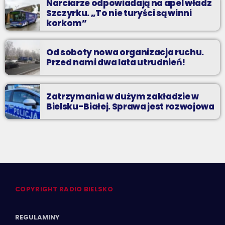
Narciarze odpowiadają na apel władz
Szczyrku. „To nie turyści są winni
korkom”
Od soboty nowa organizacja ruchu.
Przed nami dwa lata utrudnień!
Zatrzymania w dużym zakładzie w
Bielsku-Białej. Sprawa jest rozwojowa
COPYRIGHT RADIO BIELSKO
REGULAMINY