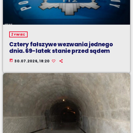
ŻYWIEC
Cztery fałszywe wezwania jednego
dnia. 69-latek stanie przed sądem
today
30.07.2026, 18:20