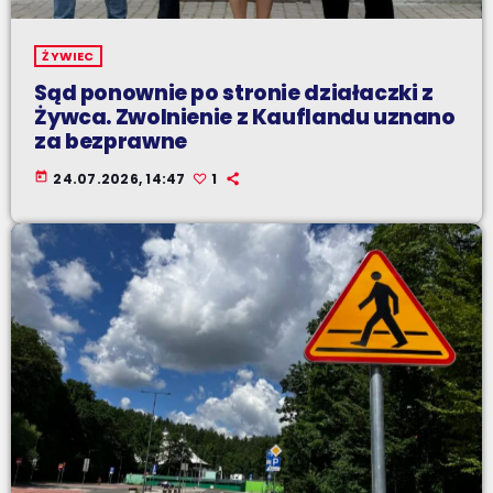
ŻYWIEC
Sąd ponownie po stronie działaczki z
Żywca. Zwolnienie z Kauflandu uznano
za bezprawne
today
24.07.2026, 14:47
1