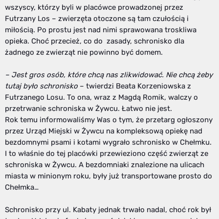
wszyscy, którzy byli w placówce prowadzonej przez
Futrzany Los – zwierzęta otoczone są tam czułością i
miłością. Po prostu jest nad nimi sprawowana troskliwa
opieka. Choć przecież, co do zasady, schronisko dla
żadnego ze zwierząt nie powinno być domem.
– Jest gros osób, które chcą nas zlikwidować. Nie chcą żeby
tutaj było schronisko
– twierdzi Beata Korzeniowska z
Futrzanego Losu. To ona, wraz z Magdą Romik, walczy o
przetrwanie schroniska w Żywcu. Łatwo nie jest.
Rok temu informowaliśmy Was o tym, że przetarg ogłoszony
przez Urząd Miejski w Żywcu na kompleksową opiekę nad
bezdomnymi psami i kotami wygrało schronisko w Chełmku.
I to właśnie do tej placówki przewieziono część zwierząt ze
schroniska w Żywcu. A bezdomniaki znalezione na ulicach
miasta w minionym roku, były już transportowane prosto do
Chełmka…
Schronisko przy ul. Kabaty jednak trwało nadal, choć rok był