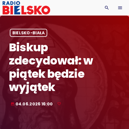
search
menu
BIELSKO-BIAŁA
Biskup
zdecydował: w
piątek będzie
wyjątek
04.06.2026 16:00
today