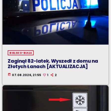
BIELSKO-BIAŁA
Zaginął 82-latek. Wyszedł z domu na
Złotych Łanach [AKTUALIZACJA]
today
07.08.2026, 21:55
1
2