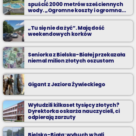
spuścić 2000 metrów sześciennych
wody. „Ogromne koszty i ogromna
praca”
„Tu się nie da żyć”. Mają dość
weekendowych korków
Seniorka z Bielska-Białej przekazała
niemal milion złotych oszustom
Gigant z Jeziora Żywieckiego
Wyłudzili kilkaset tysięcy złotych?
Dyrektorka oskarża nauczycieli, ci
odpierają zarzuty
Bielsko-Biała: wybuch w hali