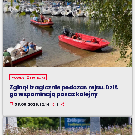
POWIAT ŻYWIECKI
Zginął tragicznie podczas rejsu. Dziś
go wspominają po raz kolejny
today
08.08.2026, 12:14
1