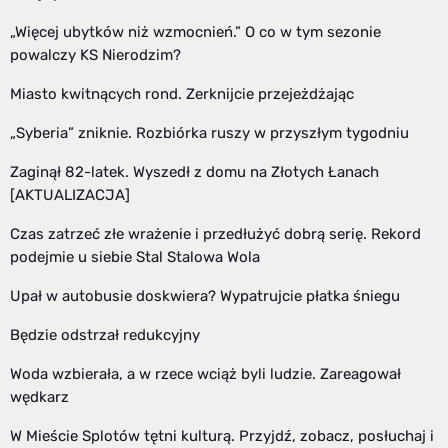
„Więcej ubytków niż wzmocnień.” O co w tym sezonie
powalczy KS Nierodzim?
Miasto kwitnących rond. Zerknijcie przejeżdżając
„Syberia” zniknie. Rozbiórka ruszy w przyszłym tygodniu
Zaginął 82-latek. Wyszedł z domu na Złotych Łanach
[AKTUALIZACJA]
Czas zatrzeć złe wrażenie i przedłużyć dobrą serię. Rekord
podejmie u siebie Stal Stalowa Wola
Upał w autobusie doskwiera? Wypatrujcie płatka śniegu
Będzie odstrzał redukcyjny
Woda wzbierała, a w rzece wciąż byli ludzie. Zareagował
wędkarz
W Mieście Splotów tętni kulturą. Przyjdź, zobacz, posłuchaj i