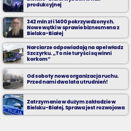
produkcyjnej
342 mln zł i 1400 pokrzywdzonych.
Nowe wątki w sprawie biznesmena z
Bielska-Białej
Narciarze odpowiadają na apel władz
Szczyrku. „To nie turyści są winni
korkom”
Od soboty nowa organizacja ruchu.
Przed nami dwa lata utrudnień!
Zatrzymania w dużym zakładzie w
Bielsku-Białej. Sprawa jest rozwojowa