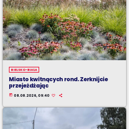
BIELSKO-BIAŁA
Miasto kwitnących rond. Zerknijcie
przejeżdżając
today
08.08.2026, 09:40