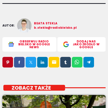
BEATA STEKLA
AUTOR:
b.stekla@radiobielsko.pl
OBSERWUJ RADIO
DODAJ NAS
BIELSKO W GOOGLE
JAKO ŹRÓDŁO W
NEWS
GOOGLE
email
ZOBACZ TAKŻE