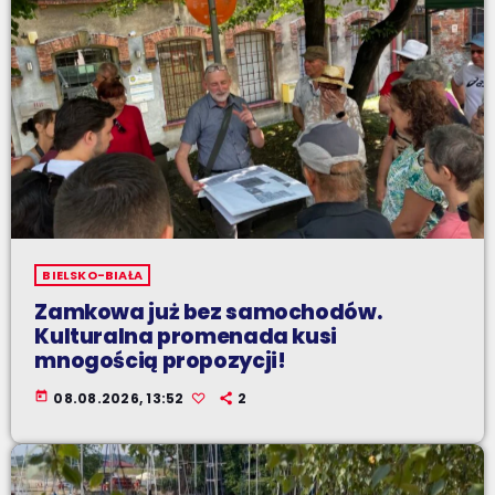
BIELSKO-BIAŁA
Zamkowa już bez samochodów.
Kulturalna promenada kusi
mnogością propozycji!
today
08.08.2026, 13:52
2