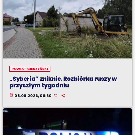
POWIAT CIESZYŃSKI
„Syberia” zniknie. Rozbiórka ruszy w
przyszłym tygodniu
today
08.08.2026, 08:30