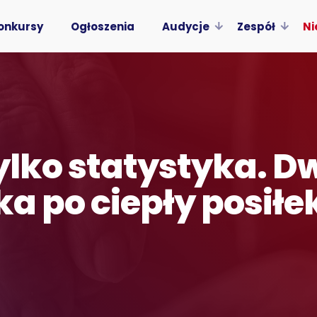
onkursy
Ogłoszenia
Audycje
Zespół
Ni
tylko statystyka. D
ka po ciepły posiłe