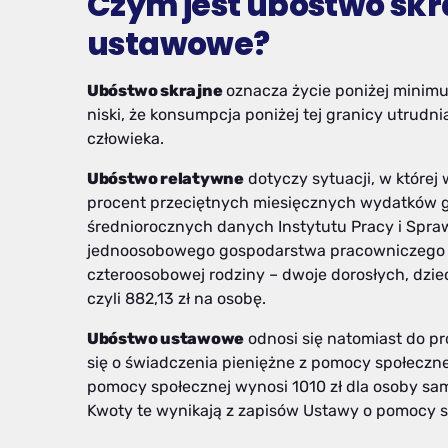
Czym jest ubóstwo skra
ustawowe?
Ubóstwo skrajne
oznacza życie poniżej minimu
niski, że konsumpcja poniżej tej granicy utrudni
człowieka.
Ubóstwo relatywne
dotyczy sytuacji, w które
procent przeciętnych miesięcznych wydatków
średniorocznych danych Instytutu Pracy i Spra
jednoosobowego gospodarstwa pracowniczego wy
czteroosobowej rodziny – dwoje dorosłych, dzieck
czyli 882,13 zł na osobę.
Ubóstwo ustawowe
odnosi się natomiast do p
się o świadczenia pieniężne z pomocy społeczn
pomocy społecznej wynosi 1010 zł dla osoby sam
Kwoty te wynikają z zapisów Ustawy o pomocy s