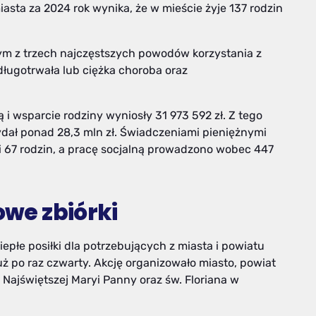
iasta za 2024 rok wynika, że w mieście żyje 137 rodzin
nym z trzech najczęstszych powodów korzystania z
ługotrwała lub ciężka choroba oraz
i wsparcie rodziny wyniosły 31 973 592 zł. Z tego
dał ponad 28,3 mln zł. Świadczeniami pieniężnymi
i 67 rodzin, a pracę socjalną prowadzono wobec 447
owe zbiórki
łe posiłki dla potrzebujących z miasta i powiatu
ż po raz czwarty. Akcję organizowało miasto, powiat
 Najświętszej Maryi Panny oraz św. Floriana w