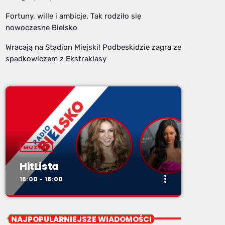
Fortuny, wille i ambicje. Tak rodziło się
nowoczesne Bielsko
Wracają na Stadion Miejski! Podbeskidzie zagra ze
spadkowiczem z Ekstraklasy
MUZYKA
HitLista
more_vert
16:00 - 18:00
close
HitLista
NAJPOPULARNIEJSZE WIADOMOŚCI