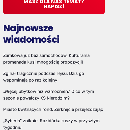
MASZ DLA NAS TEMAT?
NAPISZ!
Najnowsze
wiadomości
Zamkowa już bez samochodów. Kulturalna
promenada kusi mnogością propozycji!
Zginął tragicznie podczas rejsu. Dziś go
wspominają po raz kolejny
„Więcej ubytków niż wzmocnień.” O co w tym
sezonie powalczy KS Nierodzim?
Miasto kwitnących rond. Zerknijcie przejeżdżając
„Syberia” zniknie. Rozbiórka ruszy w przyszłym
tygodniu