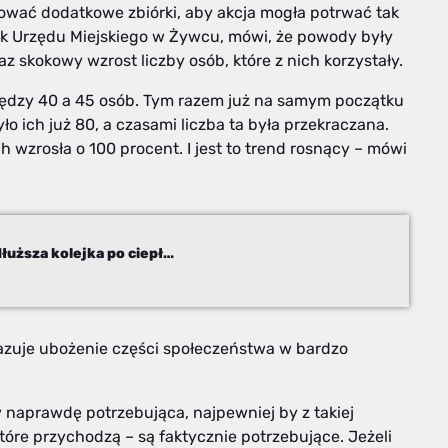
ować dodatkowe zbiórki, aby akcja mogła potrwać tak
nik Urzędu Miejskiego w Żywcu, mówi, że powody były
 skokowy wzrost liczby osób, które z nich korzystały.
między 40 a 45 osób. Tym razem już na samym początku
ło ich już 80, a czasami liczba ta była przekraczana.
 wzrosła o 100 procent. I jest to trend rosnący – mówi
Bieda to nie tylko statystyka. Dwa razy dłuższa kolejka po ciepły posiłek
azuje ubożenie części społeczeństwa w bardzo
y naprawdę potrzebująca, najpewniej by z takiej
które przychodzą – są faktycznie potrzebujące. Jeżeli