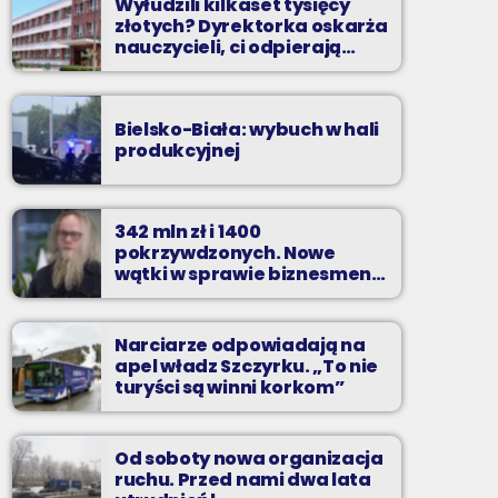
Wyłudzili kilkaset tysięcy
złotych? Dyrektorka oskarża
nauczycieli, ci odpierają
zarzuty
Bielsko-Biała: wybuch w hali
produkcyjnej
342 mln zł i 1400
pokrzywdzonych. Nowe
wątki w sprawie biznesmena
z Bielska-Białej
Narciarze odpowiadają na
apel władz Szczyrku. „To nie
turyści są winni korkom”
Od soboty nowa organizacja
ruchu. Przed nami dwa lata