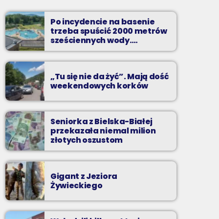
Dwadzieścia najpopularniejszych nagrań na
Podbeskidziu. A które są najpopularniejsze?
Po incydencie na basenie
Możesz zdecydować sam!
trzeba spuścić 2000 metrów
sześciennych wody.
„Ogromne koszty i ogromna
praca”
„Tu się nie da żyć”. Mają dość
weekendowych korków
Seniorka z Bielska-Białej
przekazała niemal milion
złotych oszustom
Gigant z Jeziora
Żywieckiego