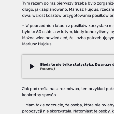
Tym razem po raz pierwszy trzeba było zorganiz
długo, jak zaplanowano. Mariusz Hujdus, rzecz
dwa: wzrost kosztów przygotowania posiłków oraz
– W poprzednich latach z posiłków korzystało 
było to 60 osób, a w lutym, kiedy kończyliśmy, by
Można więc powiedzieć, że liczba potrzebujących
Mariusz Hujdus.
play_arrow
Beata Stekla
Jak podkreśla nasz rozmówca, ten przykład pok
konkretny sposób.
– Mam takie odczucie, że osoba, która nie byłab
propozycji nie skorzystała. Natomiast te osoby, 