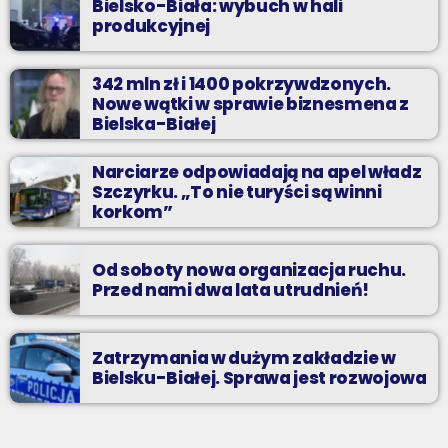
Bielsko-Biała: wybuch w hali
produkcyjnej
342 mln zł i 1400 pokrzywdzonych.
Nowe wątki w sprawie biznesmena z
Bielska-Białej
Narciarze odpowiadają na apel władz
Szczyrku. „To nie turyści są winni
korkom”
Od soboty nowa organizacja ruchu.
Przed nami dwa lata utrudnień!
Zatrzymania w dużym zakładzie w
Bielsku-Białej. Sprawa jest rozwojowa