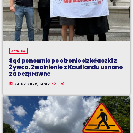
ŻYWIEC
Sąd ponownie po stronie działaczki z
Żywca. Zwolnienie z Kauflandu uznano
za bezprawne
today
24.07.2026, 14:47
1