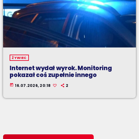
ŻYWIEC
Internet wydał wyrok. Monitoring
pokazał coś zupełnie innego
today
16.07.2026, 20:18
2