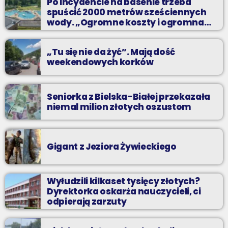
Po incydencie na basenie trzeba
spuścić 2000 metrów sześciennych
wody. „Ogromne koszty i ogromna
praca”
„Tu się nie da żyć”. Mają dość
weekendowych korków
Seniorka z Bielska-Białej przekazała
niemal milion złotych oszustom
Gigant z Jeziora Żywieckiego
Wyłudzili kilkaset tysięcy złotych?
Dyrektorka oskarża nauczycieli, ci
odpierają zarzuty