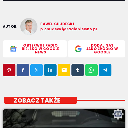
PAWEŁ CHUDECKI
AUTOR:
p.chudecki@radiobielsko.pl
OBSERWUJ RADIO
DODAJ NAS
BIELSKO W GOOGLE
JAKO ŹRÓDŁO W
NEWS
GOOGLE
email
ZOBACZ TAKŻE