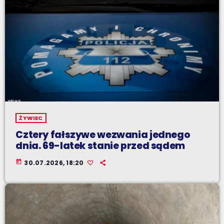
ŻYWIEC
Cztery fałszywe wezwania jednego
dnia. 69-latek stanie przed sądem
today
30.07.2026, 18:20