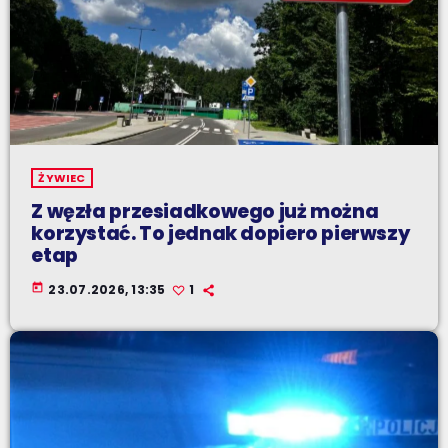
ŻYWIEC
Z węzła przesiadkowego już można
korzystać. To jednak dopiero pierwszy
etap
today
23.07.2026, 13:35
1