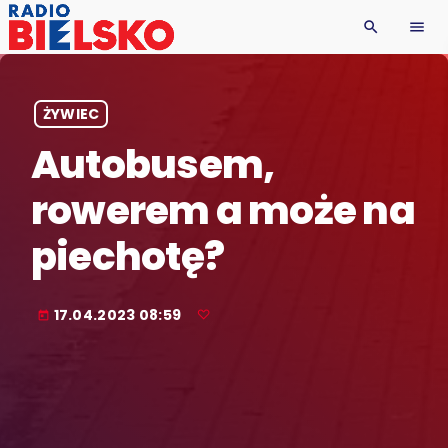
search
menu
ŻYWIEC
Autobusem,
rowerem a może na
piechotę?
17.04.2023 08:59
today