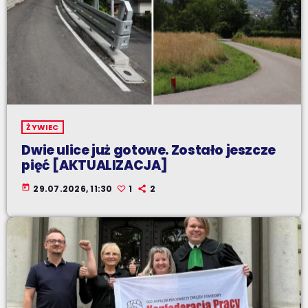
ŻYWIEC
Dwie ulice już gotowe. Zostało jeszcze
pięć [AKTUALIZACJA]
today
29.07.2026, 11:30
1
2