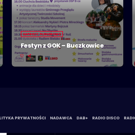
IMPREZY PLENEROWE
Festyn z GOK – Buczkowice
LITYKA PRYWATNOŚCI
NADAWCA
DAB+
RADIO DISCO
RADI