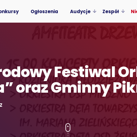
onkursy
Ogłoszenia
Audycje
Zespół
Ni
rodowy Festiwal Or
a” oraz Gminny Pik
Z