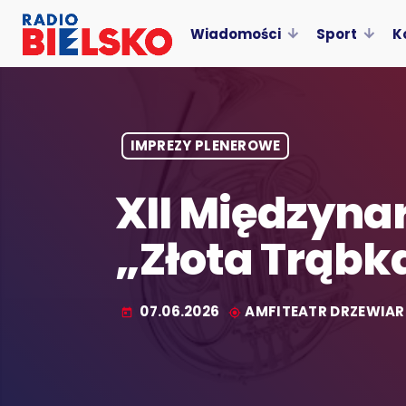
Wiadomości
Sport
K
IMPREZY PLENEROWE
XII Międzyna
„Złota Trąbk
07.06.2026
AMFITEATR DRZEWIAR
today
my_location