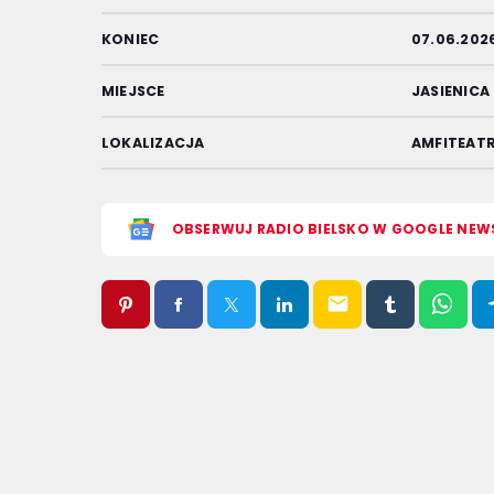
KONIEC
07.06.202
MIEJSCE
JASIENICA
LOKALIZACJA
AMFITEAT
OBSERWUJ RADIO BIELSKO W GOOGLE NEW
email