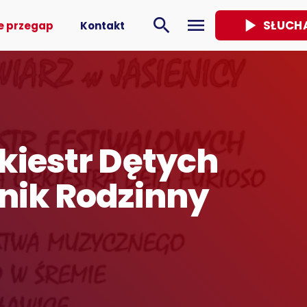
play_arrow
search
menu
SŁUCH
e przegap
Kontakt
kiestr Dętych
nik Rodzinny