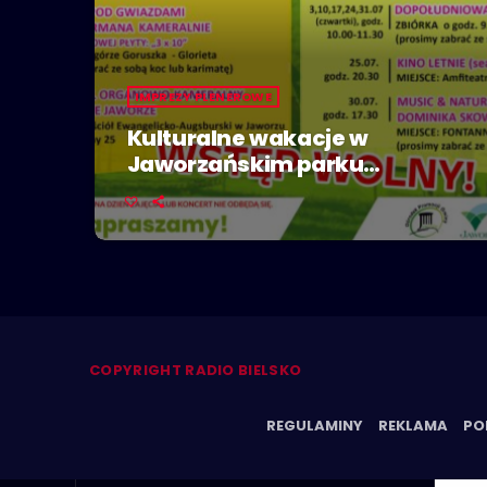
IMPREZY PLENEROWE
Kulturalne wakacje w
Jaworzańskim parku
zdrojowym
COPYRIGHT RADIO BIELSKO
REGULAMINY
REKLAMA
PO