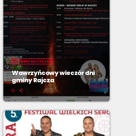
IMPREZY MUZYCZNE
Wawrzyńcowy wieczór dni
gminy Rajcza