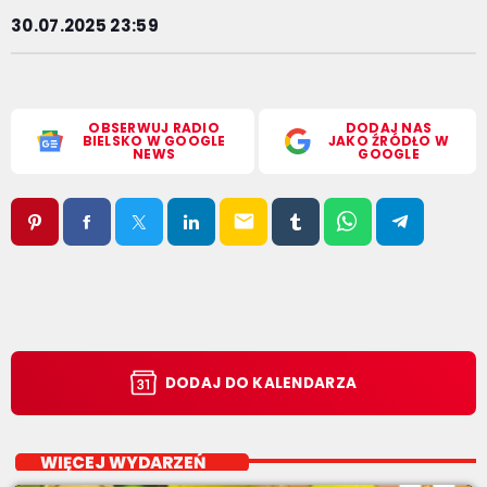
30.07.2025 23:59
OBSERWUJ RADIO
DODAJ NAS
BIELSKO W GOOGLE
JAKO ŹRÓDŁO W
NEWS
GOOGLE
email
DODAJ DO KALENDARZA
WIĘCEJ WYDARZEŃ