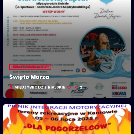
IMPREZY PLENEROWE
Święto Morza
location_on
MIĘDZYBRODZIE BIALSKIE
2