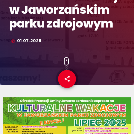
w Jaworzańskim
parku zdrojowym
01.07.2025
today
share
email