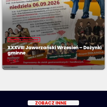
IMPREZY MUZYCZNE
XXXVIII Jaworzański Wrzesień – Dożynki
gminne
ZOBACZ INNE