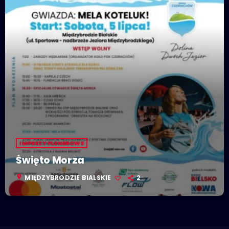
IMPREZY PLENEROWE
Święto Morza
location_on
MIĘDZYBRODZIE BIALSKIE
2