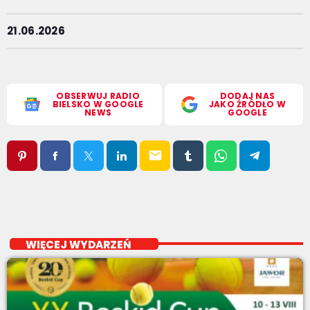
21.06.2026
OBSERWUJ RADIO
DODAJ NAS
BIELSKO W GOOGLE
JAKO ŹRÓDŁO W
NEWS
GOOGLE
email
WIĘCEJ WYDARZEŃ