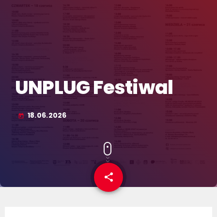
UNPLUG Festiwal
18.06.2026
today
share
email