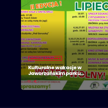
IMPREZY PLENEROWE
Kulturalne wakacje w
Jaworzańskim parku
zdrojowym