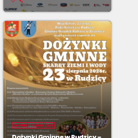
IMPREZY PLENEROWE
Dożynki Gminne w Rudzicy –