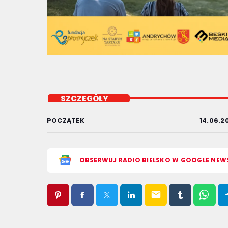
SZCZEGÓŁY
POCZĄTEK
14.06.2
OBSERWUJ RADIO BIELSKO W GOOGLE NEW
email