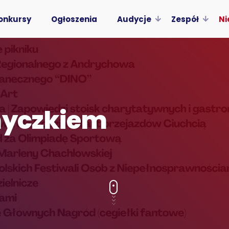
onkursy
Ogłoszenia
Audycje
Zespół
Ni
myczkiem