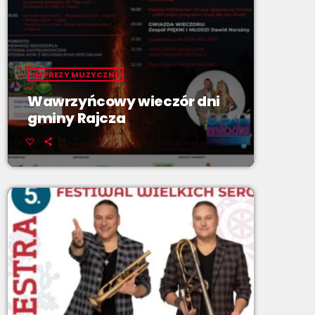
IMPREZY MUZYCZNE
Wawrzyńcowy wieczór dni
gminy Rajcza