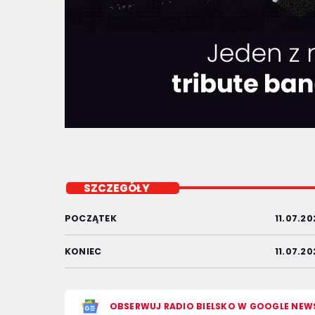
SZCZEGÓŁY
POCZĄTEK
11.07.20
KONIEC
11.07.2
OBSERWUJ RADIO BIELSKO W GOOGLE NEW