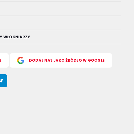
RY WŁÓKNIARZY
S
DODAJ NAS JAKO ŹRÓDŁO W GOOGLE