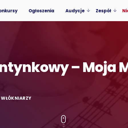
onkursy
Ogłoszenia
Audycje
Zespół
Ni
ntynkowy – Moja M
Y WŁÓKNIARZY