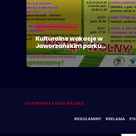
IMPREZY PLENEROWE
Kulturalne wakacje w
Jaworzańskim parku
zdrojowym
COPYRIGHT RADIO BIELSKO
REGULAMINY
REKLAMA
PO