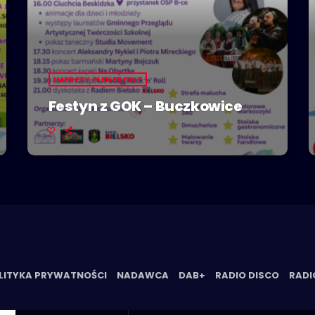
IMPREZY PLENEROWE
Festyn z GOK – Buczkowice
LITYKA PRYWATNOŚCI
NADAWCA
DAB+
RADIO DISCO
RADI