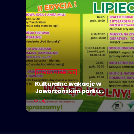
IMPREZY PLENEROWE
Kulturalne wakacje w
Jaworzańskim parku
zdrojowym