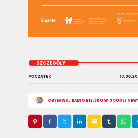
SZCZEGÓŁY
POCZĄTEK
13.06.20
OBSERWUJ RADIO BIELSKO W GOOGLE NEW
email