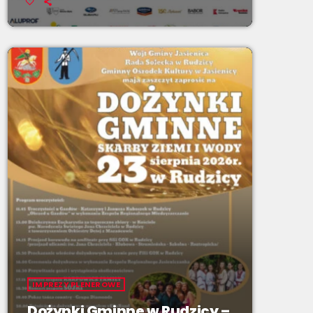
IMPREZY PLENEROWE
Dożynki Gminne w Rudzicy –