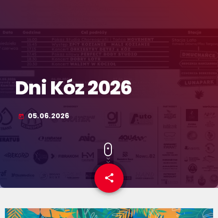
Dni Kóz 2026
05.06.2026
today
share
email