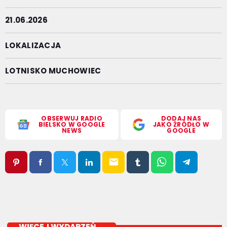
21.06.2026
LOKALIZACJA
LOTNISKO MUCHOWIEC
OBSERWUJ RADIO
DODAJ NAS
BIELSKO W GOOGLE
JAKO ŹRÓDŁO W
NEWS
GOOGLE
email
WIĘCEJ WYDARZEŃ