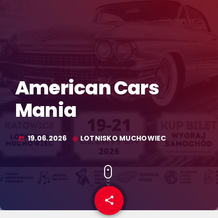
American Cars
Mania
19.06.2026
LOTNISKO MUCHOWIEC
today
my_location
share
email