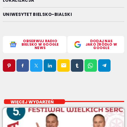
LOKALIZACJA
UNIWESYTET BIELSKO-BIALSKI
OBSERWUJ RADIO
DODAJ NAS
BIELSKO W GOOGLE
JAKO ŹRÓDŁO W
NEWS
GOOGLE
email
WIĘCEJ WYDARZEŃ