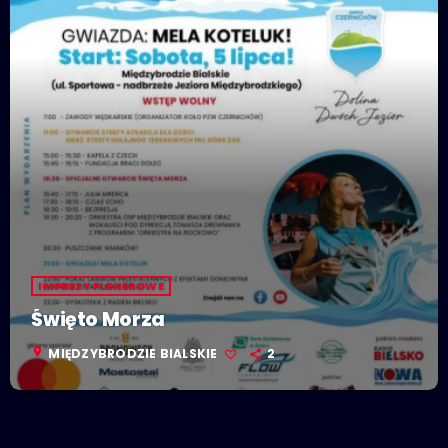
IMPREZY PLENEROWE
Święto Morza
location_on
MIĘDZYBRODZIE BIALSKIE
2