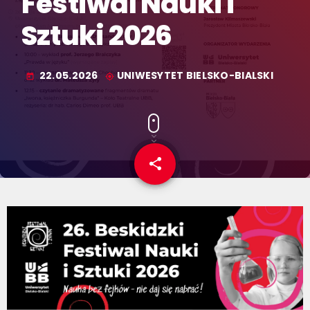
Festiwal Nauki i
Sztuki 2026
22.05.2026
UNIWESYTET BIELSKO-BIALSKI
today
my_location
share
email