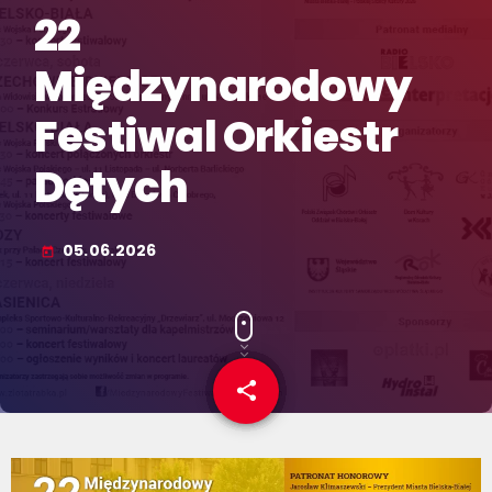
22
Międzynarodowy
Festiwal Orkiestr
Dętych
05.06.2026
today
share
email