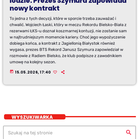
lodzie. Prezes Szymura zapowiada
nowy kontrakt
To jedna z tych decyzji, które w sporcie trzeba zauważać i
chwalić. Wojciech Łaski, który w meczu Rekordu Bielsko-Biała z
rezerwami ŁKS-u doznał koszmarnej kontuzji, nie zostanie sam
w najtrudniejszym momencie kariery. Choć jego wypożyczenie
dobiega końca, a kontrakt z Jagiellonią Białystok również
wygasa, prezes BTS Rekord Janusz Szymura zapowiedział w
rozmowie z Radiem Bielsko, że klub podpisze z zawodnikiem
umowę na kolejny sezon.
today
15.05.2026, 17:40
WYSZUKIWARKA
search