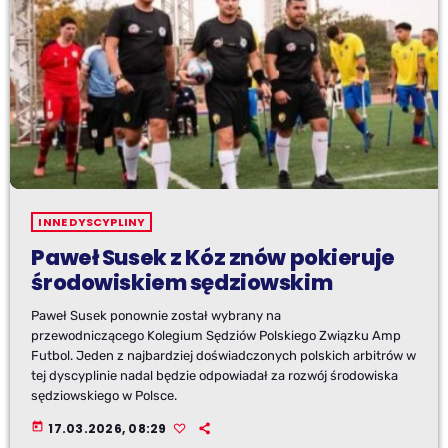
INNE DYSCYPLINY
Paweł Susek z Kóz znów pokieruje
środowiskiem sędziowskim
Paweł Susek ponownie został wybrany na
przewodniczącego Kolegium Sędziów Polskiego Związku Amp
Futbol. Jeden z najbardziej doświadczonych polskich arbitrów w
tej dyscyplinie nadal będzie odpowiadał za rozwój środowiska
sędziowskiego w Polsce.
today
17.03.2026, 08:29