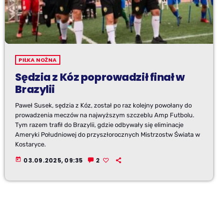
PIŁKA NOŻNA
Sędzia z Kóz poprowadził finał w
Brazylii
Paweł Susek, sędzia z Kóz, został po raz kolejny powołany do
prowadzenia meczów na najwyższym szczeblu Amp Futbolu.
Tym razem trafił do Brazylii, gdzie odbywały się eliminacje
Ameryki Południowej do przyszłorocznych Mistrzostw Świata w
Kostaryce.
today
03.09.2025, 09:35
2