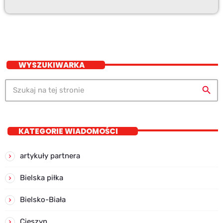
WYSZUKIWARKA
search
KATEGORIE WIADOMOŚCI
artykuły partnera
Bielska piłka
Bielsko-Biała
Cieszyn