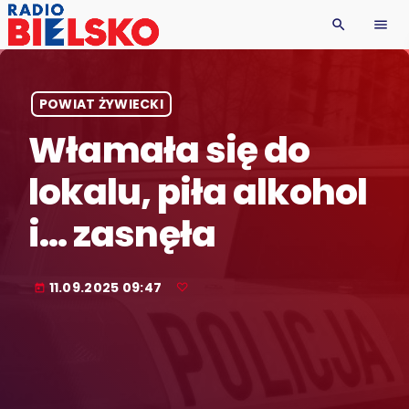
search
menu
POWIAT ŻYWIECKI
Włamała się do
lokalu, piła alkohol
i… zasnęła
11.09.2025 09:47
today