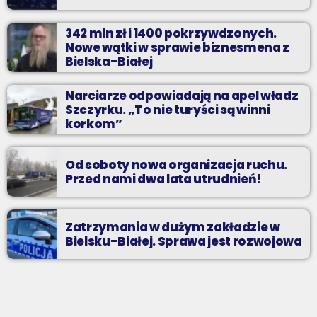
342 mln zł i 1400 pokrzywdzonych.
Nowe wątki w sprawie biznesmena z
Bielska-Białej
Narciarze odpowiadają na apel władz
Szczyrku. „To nie turyści są winni
korkom”
Od soboty nowa organizacja ruchu.
Przed nami dwa lata utrudnień!
Zatrzymania w dużym zakładzie w
Bielsku-Białej. Sprawa jest rozwojowa