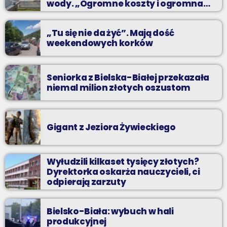
wody. „Ogromne koszty i ogromna
praca”
„Tu się nie da żyć”. Mają dość
weekendowych korków
Seniorka z Bielska-Białej przekazała
niemal milion złotych oszustom
Gigant z Jeziora Żywieckiego
Wyłudzili kilkaset tysięcy złotych?
Dyrektorka oskarża nauczycieli, ci
odpierają zarzuty
Bielsko-Biała: wybuch w hali
produkcyjnej