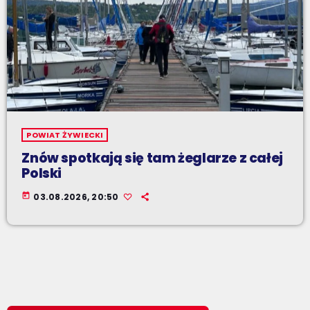
POWIAT ŻYWIECKI
Znów spotkają się tam żeglarze z całej
Polski
today
03.08.2026, 20:50