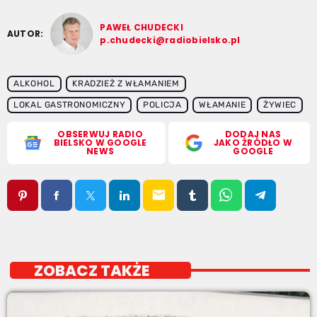
PAWEŁ CHUDECKI
AUTOR:
p.chudecki@radiobielsko.pl
ALKOHOL
KRADZIEŻ Z WŁAMANIEM
LOKAL GASTRONOMICZNY
POLICJA
WŁAMANIE
ŻYWIEC
OBSERWUJ RADIO
DODAJ NAS
BIELSKO W GOOGLE
JAKO ŹRÓDŁO W
NEWS
GOOGLE
email
ZOBACZ TAKŻE