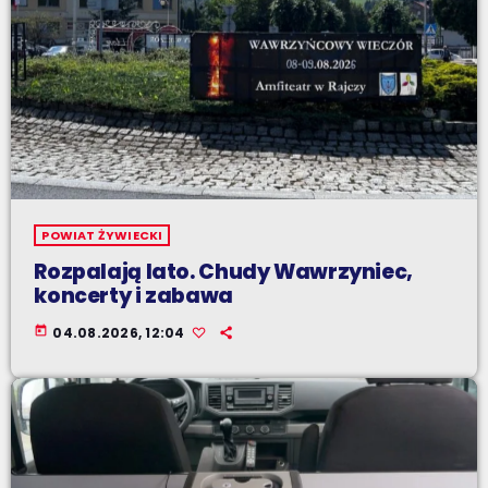
POWIAT ŻYWIECKI
Rozpalają lato. Chudy Wawrzyniec,
koncerty i zabawa
today
04.08.2026, 12:04