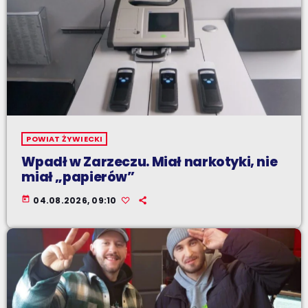
POWIAT ŻYWIECKI
Wpadł w Zarzeczu. Miał narkotyki, nie
miał „papierów”
today
04.08.2026, 09:10