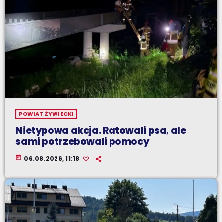
POWIAT ŻYWIECKI
Nietypowa akcja. Ratowali psa, ale
sami potrzebowali pomocy
today
06.08.2026, 11:18