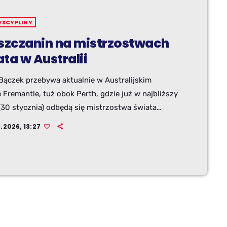
YSCYPLINY
lszczanin na mistrzostwach
ta w Australii
Bączek przebywa aktualnie w Australijskim
 Fremantle, tuż obok Perth, gdzie już w najbliższy
(30 stycznia) odbędą się mistrzostwa świata
anów. Bielszczanin wystartuje w klasie F-18 –
.2026, 13:27
z najszybszych i najbardziej widowiskowych klas
kich. Na starcie stanie około 80 załóg z całego
 w tym reprezentanci ścisłej światowej czołówki.