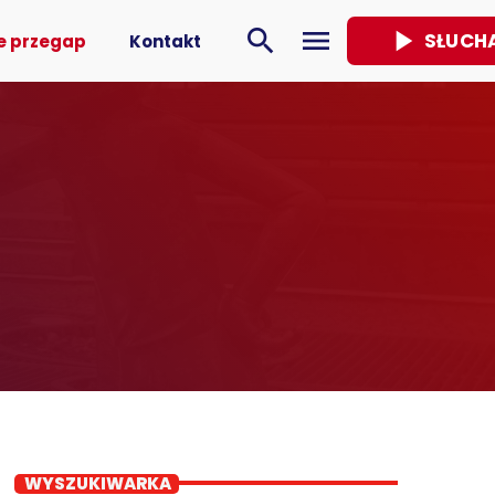
play_arrow
search
menu
SŁUCH
e przegap
Kontakt
WYSZUKIWARKA