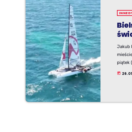
INNE D
Bie
świa
Jakub 
mieście
piątek 
katamar
26.01
today
jednej 
żeglars
świata,