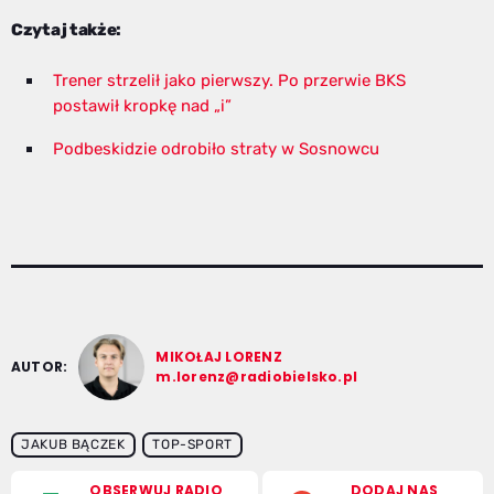
Czytaj także:
Trener strzelił jako pierwszy. Po przerwie BKS
postawił kropkę nad „i”
Podbeskidzie odrobiło straty w Sosnowcu
MIKOŁAJ LORENZ
AUTOR:
m.lorenz@radiobielsko.pl
JAKUB BĄCZEK
TOP-SPORT
OBSERWUJ RADIO
DODAJ NAS