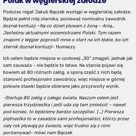
Polak w węgierskiej załodze
Podczas regat Jakub Bączek wystąpi w węgierskiej załodze.
Będzie pełnił rolę sternika, ponieważ nominalny zawodnik
doznał kontuzji –
Na co dzień pływam z żoną – Anią…
Jesteśmy aktualnymi wicemistrzami Polski. Tym razem
znajomi z Węgier poprosili mnie o start na ich łódce, bo ich
sternik doznał kontuzji
– tłumaczy
Ich celem będzie miejsce w czołowej „30” zmagań, jednak jak
sam zauważa – nie będzie to łatwe. Na starcie pojawi się
bowiem aż 80 różnych załóg, a sporą część z nich będą
stanowić profesjonalni zawodnicy, więc miejsce w górnej
połowie stawki będzie obierane jako przyzwoity wynik.
-Startuje 80 załóg z całego świata. Naszym celem jest
pierwsza trzydziestka i jeśli uda się tam zmieścić – nawet
pod koniec, to będziemy bardzo szczęśliwi. {…} Pierwsza
piętnastka to w zasadzie sami profesjonaliści, którzy przez
cały rok pływają po świecie, więc trudno się z nimi
porównywać
– mówi nam Bączek