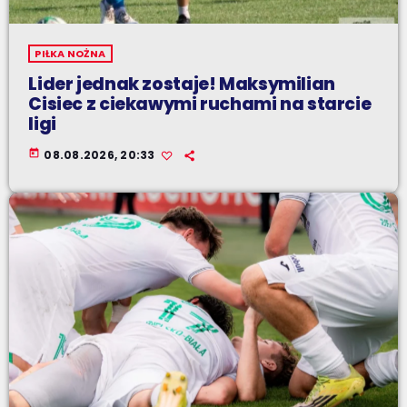
PIŁKA NOŻNA
Lider jednak zostaje! Maksymilian
Cisiec z ciekawymi ruchami na starcie
ligi
today
08.08.2026, 20:33