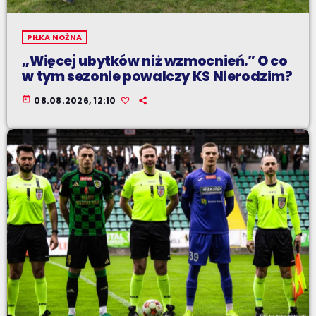
PIŁKA NOŻNA
„Więcej ubytków niż wzmocnień.” O co
w tym sezonie powalczy KS Nierodzim?
today
08.08.2026, 12:10