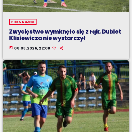
PIŁKA NOŻNA
Zwycięstwo wymknęło się z rąk. Dublet
Klisiewicza nie wystarczył
today
08.08.2026, 22:08