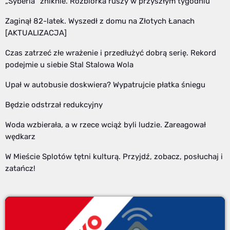
„Syberia” zniknie. Rozbiórka ruszy w przyszłym tygodniu
Zaginął 82-latek. Wyszedł z domu na Złotych Łanach
[AKTUALIZACJA]
Czas zatrzeć złe wrażenie i przedłużyć dobrą serię. Rekord
podejmie u siebie Stal Stalowa Wola
Upał w autobusie doskwiera? Wypatrujcie płatka śniegu
Będzie odstrzał redukcyjny
Woda wzbierała, a w rzece wciąż byli ludzie. Zareagował
wędkarz
W Mieście Splotów tętni kulturą. Przyjdź, zobacz, posłuchaj i
zatańcz!