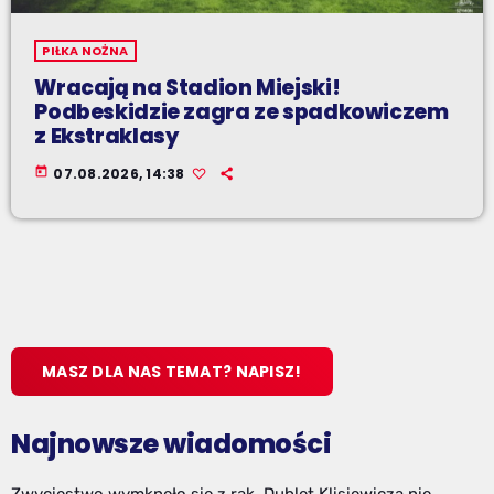
PIŁKA NOŻNA
Wracają na Stadion Miejski!
Podbeskidzie zagra ze spadkowiczem
z Ekstraklasy
today
07.08.2026, 14:38
MASZ DLA NAS TEMAT? NAPISZ!
Najnowsze wiadomości
Zwycięstwo wymknęło się z rąk. Dublet Klisiewicza nie