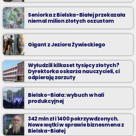
Seniorka z Bielska-Białej przekazała
niemal milion złotych oszustom
Gigant z Jeziora Żywieckiego
Wyłudzili kilkaset tysięcy złotych?
Dyrektorka oskarża nauczycieli, ci
odpierają zarzuty
Bielsko-Biała: wybuch w hali
produkcyjnej
342 mln zł i 1400 pokrzywdzonych.
Nowe wątki w sprawie biznesmena z
Bielska-Białej