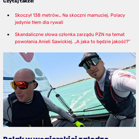
Czytaj także:
Skoczył 138 metrów… Na skoczni mamuciej. Polacy
jedynie tłem dla rywali
Skandaliczne słowa członka zarządu PZN na temat
powołania Anieli Sawickiej. „A jaka to będzie jakość?”