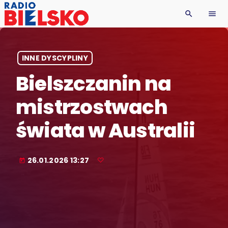
search
menu
INNE DYSCYPLINY
Bielszczanin na
mistrzostwach
świata w Australii
26.01.2026 13:27
today