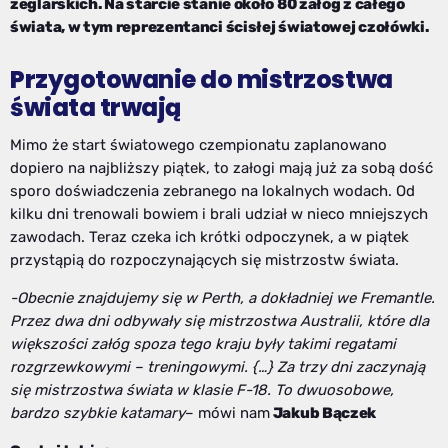
żeglarskich. Na starcie stanie około 80 załóg z całego
świata, w tym reprezentanci ścisłej światowej czołówki.
Przygotowanie do mistrzostwa
świata trwają
Mimo że start światowego czempionatu zaplanowano
dopiero na najbliższy piątek, to załogi mają już za sobą dość
sporo doświadczenia zebranego na lokalnych wodach. Od
kilku dni trenowali bowiem i brali udział w nieco mniejszych
zawodach. Teraz czeka ich krótki odpoczynek, a w piątek
przystąpią do rozpoczynających się mistrzostw świata.
-Obecnie znajdujemy się w Perth, a dokładniej we Fremantle.
Przez dwa dni odbywały się mistrzostwa Australii, które dla
większości załóg spoza tego kraju były takimi regatami
rozgrzewkowymi – treningowymi. {…} Za trzy dni zaczynają
się mistrzostwa świata w klasie F-18. To dwuosobowe,
bardzo szybkie katamary
– mówi nam
Jakub Bączek