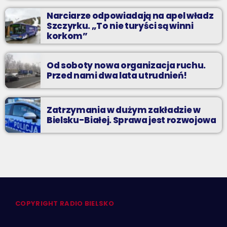
Narciarze odpowiadają na apel władz
Szczyrku. „To nie turyści są winni
korkom”
Od soboty nowa organizacja ruchu.
Przed nami dwa lata utrudnień!
Zatrzymania w dużym zakładzie w
Bielsku-Białej. Sprawa jest rozwojowa
COPYRIGHT RADIO BIELSKO