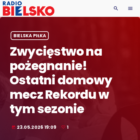
search
menu
BIELSKA PIŁKA
Zwycięstwo na
pożegnanie!
Ostatni domowy
mecz Rekordu w
tym sezonie
23.05.2026 19:09
1
today