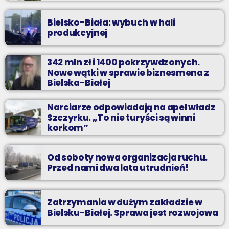
Bielsko-Biała: wybuch w hali
produkcyjnej
342 mln zł i 1400 pokrzywdzonych.
Nowe wątki w sprawie biznesmena z
Bielska-Białej
Narciarze odpowiadają na apel władz
Szczyrku. „To nie turyści są winni
korkom”
Od soboty nowa organizacja ruchu.
Przed nami dwa lata utrudnień!
Zatrzymania w dużym zakładzie w
Bielsku-Białej. Sprawa jest rozwojowa