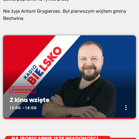
Nie żyje Antoni Grygierzec. Był pierwszym wójtem gminy
Bestwina
ROZRYWKA
Z kina wzięte
more_vert
13:00 - 14:00
Z kina wzięte
close
Soboty od 13 do 14
NAJPOPULARNIEJSZE WIADOMOŚCI