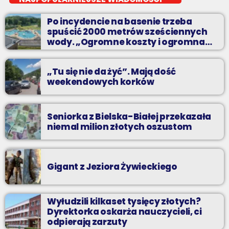
Z Kina Wzięte to audycja w której film występuje roli głównej.
Po incydencie na basenie trzeba
spuścić 2000 metrów sześciennych
wody. „Ogromne koszty i ogromna
praca”
„Tu się nie da żyć”. Mają dość
weekendowych korków
Seniorka z Bielska-Białej przekazała
niemal milion złotych oszustom
Gigant z Jeziora Żywieckiego
Wyłudzili kilkaset tysięcy złotych?
Dyrektorka oskarża nauczycieli, ci
odpierają zarzuty