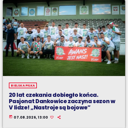
BIELSKA PIŁKA
20 lat czekania dobiegło końca.
Pasjonat Dankowice zaczyna sezon w
V lidze! „Nastroje są bojowe”
today
07.08.2026, 13:00