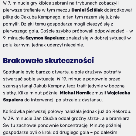
W 7. minucie gry kibice zebrani na trybunach zobaczyli
pierwsze trafienie w tym meczu
Daniel Ściślak
dośrodkował
piłkę do Jakuba Kempnego, a ten tym razem się już nie
pomylił. Dzięki temu gospodarze mogli cieszyć się z
pierwszego gola. Goście szybko próbowali odpowiedzieć – w
9. minucie
Szymon Kapelusz
znalazł się w dobrej sytuacji w
polu karnym, jednak uderzył niecelnie.
Brakowało skuteczności
Spotkanie było bardzo otwarte, a obie drużyny potrafiły
stwarzać sobie sytuacje. W 19. minucie ponownie przed
szansą stanął Jakub Kempny, lecz trafił jedynie w boczną
siatkę. Kilka minut później
Michał Hornik
zmusił
Wojciecha
Szpalera
do interwencji po strzale z dystansu.
Końcówka pierwszej połowy należała jednak już do Rekordu.
W 39. minucie Jan Ciućka oddał groźny strzał, ale bramkarz
Świtu zachował ponownie koncentrację. Minutę później
gospodarze byli o krok od drugiego gola – po dalekim