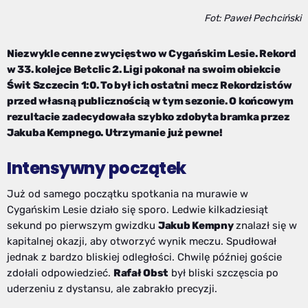
Fot: Paweł Pechciński
Niezwykle cenne zwycięstwo w Cygańskim Lesie. Rekord
w 33. kolejce Betclic 2. Ligi pokonał na swoim obiekcie
Świt Szczecin 1:0. To był ich ostatni mecz Rekordzistów
przed własną publicznością w tym sezonie. O końcowym
rezultacie zadecydowała szybko zdobyta bramka przez
Jakuba Kempnego. Utrzymanie już pewne!
Intensywny początek
Już od samego początku spotkania na murawie w
Cygańskim Lesie działo się sporo. Ledwie kilkadziesiąt
sekund po pierwszym gwizdku
Jakub Kempny
znalazł się w
kapitalnej okazji, aby otworzyć wynik meczu. Spudłował
jednak z bardzo bliskiej odległości. Chwilę później goście
zdołali odpowiedzieć.
Rafał Obst
był bliski szczęscia po
uderzeniu z dystansu, ale zabrakło precyzji.