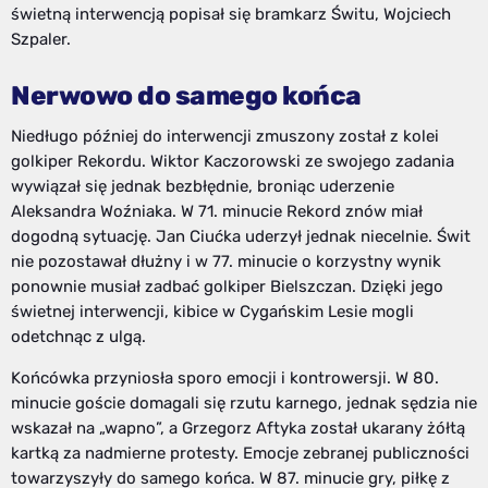
świetną interwencją popisał się bramkarz Świtu, Wojciech
Szpaler.
Nerwowo do samego końca
Niedługo później do interwencji zmuszony został z kolei
golkiper Rekordu. Wiktor Kaczorowski ze swojego zadania
wywiązał się jednak bezbłędnie, broniąc uderzenie
Aleksandra Woźniaka. W 71. minucie Rekord znów miał
dogodną sytuację. Jan Ciućka uderzył jednak niecelnie. Świt
nie pozostawał dłużny i w 77. minucie o korzystny wynik
ponownie musiał zadbać golkiper Bielszczan. Dzięki jego
świetnej interwencji, kibice w Cygańskim Lesie mogli
odetchnąc z ulgą.
Końcówka przyniosła sporo emocji i kontrowersji. W 80.
minucie goście domagali się rzutu karnego, jednak sędzia nie
wskazał na „wapno”, a Grzegorz Aftyka został ukarany żółtą
kartką za nadmierne protesty. Emocje zebranej publiczności
towarzyszyły do samego końca. W 87. minucie gry, piłkę z