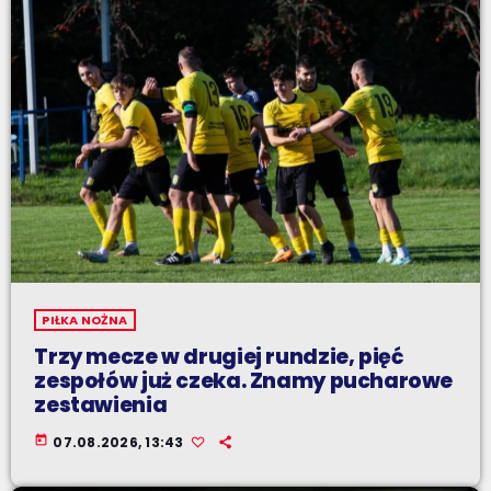
PIŁKA NOŻNA
Trzy mecze w drugiej rundzie, pięć
zespołów już czeka. Znamy pucharowe
zestawienia
today
07.08.2026, 13:43