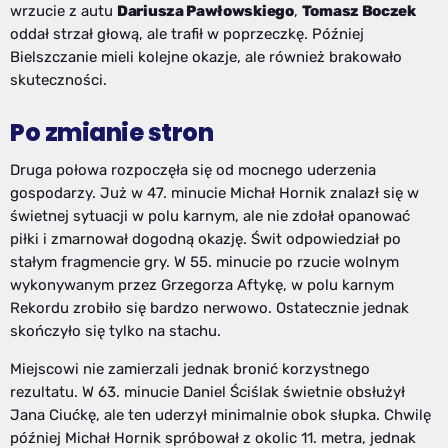
wrzucie z autu
Dariusza Pawłowskiego
,
Tomasz Boczek
oddał strzał głową, ale trafił w poprzeczkę. Później
Bielszczanie mieli kolejne okazje, ale również brakowało
skuteczności.
Po zmianie stron
Druga połowa rozpoczęła się od mocnego uderzenia
gospodarzy. Już w 47. minucie Michał Hornik znalazł się w
świetnej sytuacji w polu karnym, ale nie zdołał opanować
piłki i zmarnował dogodną okazję. Świt odpowiedział po
stałym fragmencie gry. W 55. minucie po rzucie wolnym
wykonywanym przez Grzegorza Aftykę, w polu karnym
Rekordu zrobiło się bardzo nerwowo. Ostatecznie jednak
skończyło się tylko na stachu.
Miejscowi nie zamierzali jednak bronić korzystnego
rezultatu. W 63. minucie Daniel Ściślak świetnie obsłużył
Jana Ciućkę, ale ten uderzył minimalnie obok słupka. Chwilę
później Michał Hornik spróbował z okolic 11. metra, jednak