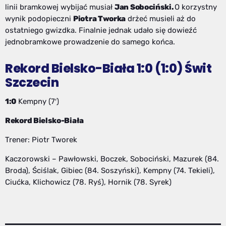
linii bramkowej wybijać musiał
Jan Sobociński.
O korzystny
wynik podopieczni
Piotra Tworka
drżeć musieli aż do
ostatniego gwizdka. Finalnie jednak udało się dowieźć
jednobramkowe prowadzenie do samego końca.
Rekord Bielsko-Biała 1:0 (1:0) Świt
Szczecin
1:0
Kempny (7′)
Rekord Bielsko-Biała
Trener: Piotr Tworek
Kaczorowski – Pawłowski, Boczek, Sobociński, Mazurek (84.
Broda), Ściślak, Gibiec (84. Soszyński), Kempny (74. Tekieli),
Ciućka, Klichowicz (78. Ryś), Hornik (78. Syrek)