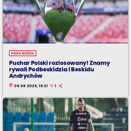
PIŁKA NOŻNA
Puchar Polski rozlosowany! Znamy
rywali Podbeskidzia i Beskidu
Andrychów
today
06.08.2026, 18:21
1