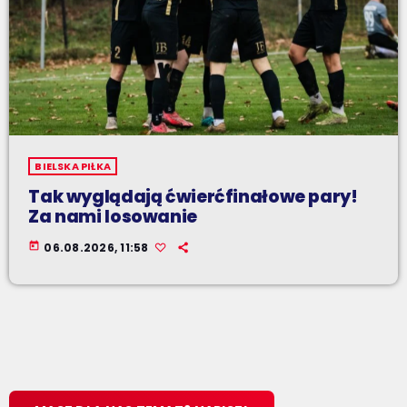
BIELSKA PIŁKA
Tak wyglądają ćwierćfinałowe pary!
Za nami losowanie
today
06.08.2026, 11:58