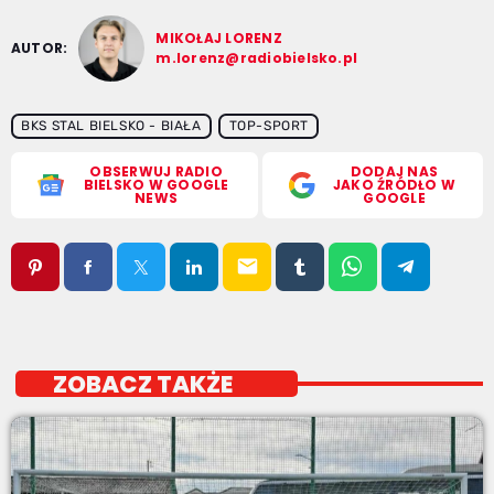
MIKOŁAJ LORENZ
AUTOR:
m.lorenz@radiobielsko.pl
BKS STAL BIELSKO - BIAŁA
TOP-SPORT
OBSERWUJ RADIO
DODAJ NAS
BIELSKO W GOOGLE
JAKO ŹRÓDŁO W
NEWS
GOOGLE
email
ZOBACZ TAKŻE