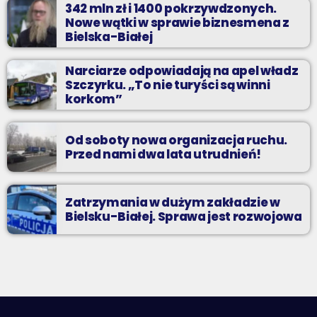
342 mln zł i 1400 pokrzywdzonych.
Nowe wątki w sprawie biznesmena z
Bielska-Białej
Narciarze odpowiadają na apel władz
Szczyrku. „To nie turyści są winni
korkom”
Od soboty nowa organizacja ruchu.
Przed nami dwa lata utrudnień!
Zatrzymania w dużym zakładzie w
Bielsku-Białej. Sprawa jest rozwojowa