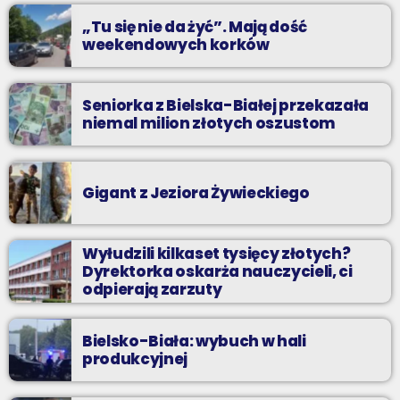
„Tu się nie da żyć”. Mają dość
weekendowych korków
Seniorka z Bielska-Białej przekazała
niemal milion złotych oszustom
Gigant z Jeziora Żywieckiego
Wyłudzili kilkaset tysięcy złotych?
Dyrektorka oskarża nauczycieli, ci
odpierają zarzuty
Bielsko-Biała: wybuch w hali
produkcyjnej