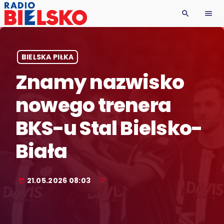
search
menu
BIELSKA PIŁKA
Znamy nazwisko
nowego trenera
BKS-u Stal Bielsko-
Biała
21.05.2026 08:03
today