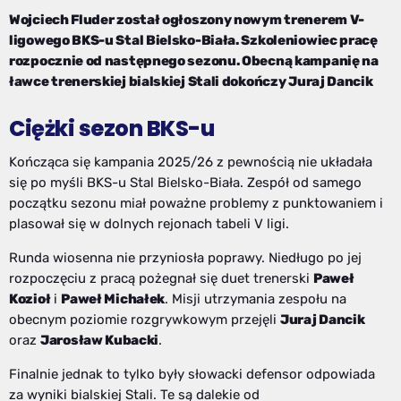
Wojciech Fluder został ogłoszony nowym trenerem V-
ligowego BKS-u Stal Bielsko-Biała. Szkoleniowiec pracę
rozpocznie od następnego sezonu. Obecną kampanię na
ławce trenerskiej bialskiej Stali dokończy Juraj Dancik
Ciężki sezon BKS-u
Kończąca się kampania 2025/26 z pewnością nie układała
się po myśli BKS-u Stal Bielsko-Biała. Zespół od samego
początku sezonu miał poważne problemy z punktowaniem i
plasował się w dolnych rejonach tabeli V ligi.
Runda wiosenna nie przyniosła poprawy. Niedługo po jej
rozpoczęciu z pracą pożegnał się duet trenerski
Paweł
Kozioł
i
Paweł Michałek
. Misji utrzymania zespołu na
obecnym poziomie rozgrywkowym przejęli
Juraj Dancik
oraz
Jarosław Kubacki
.
Finalnie jednak to tylko były słowacki defensor odpowiada
za wyniki bialskiej Stali. Te są dalekie od