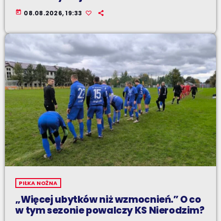
today
08.08.2026, 19:33
PIŁKA NOŻNA
„Więcej ubytków niż wzmocnień.” O co
w tym sezonie powalczy KS Nierodzim?