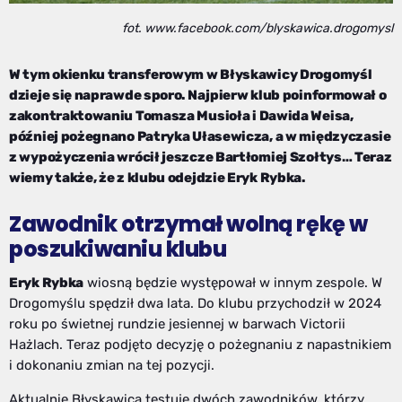
fot. www.facebook.com/blyskawica.drogomysl
W tym okienku transferowym w Błyskawicy Drogomyśl
dzieje się naprawde sporo. Najpierw klub poinformował o
zakontraktowaniu Tomasza Musioła i Dawida Weisa,
później pożegnano Patryka Ułasewicza, a w międzyczasie
z wypożyczenia wrócił jeszcze Bartłomiej Szołtys… Teraz
wiemy także, że z klubu odejdzie Eryk Rybka.
Zawodnik otrzymał wolną rękę w
poszukiwaniu klubu
Eryk Rybka
wiosną będzie występował w innym zespole. W
Drogomyślu spędził dwa lata. Do klubu przychodził w 2024
roku po świetnej rundzie jesiennej w barwach Victorii
Hażlach. Teraz podjęto decyzję o pożegnaniu z napastnikiem
i dokonaniu zmian na tej pozycji.
Aktualnie Błyskawica testuje dwóch zawodników, którzy