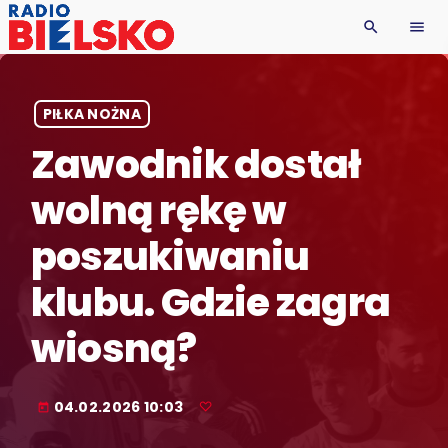
search
menu
PIŁKA NOŻNA
Zawodnik dostał
wolną rękę w
poszukiwaniu
klubu. Gdzie zagra
wiosną?
04.02.2026 10:03
today