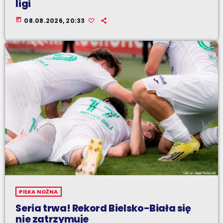
ligi
today
08.08.2026, 20:33
PIŁKA NOŻNA
Seria trwa! Rekord Bielsko-Biała się
nie zatrzymuje