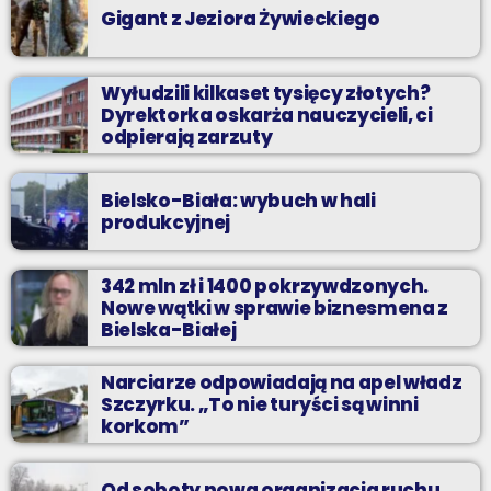
Gigant z Jeziora Żywieckiego
Wyłudzili kilkaset tysięcy złotych?
Dyrektorka oskarża nauczycieli, ci
odpierają zarzuty
Bielsko-Biała: wybuch w hali
produkcyjnej
342 mln zł i 1400 pokrzywdzonych.
Nowe wątki w sprawie biznesmena z
Bielska-Białej
Narciarze odpowiadają na apel władz
Szczyrku. „To nie turyści są winni
korkom”
Od soboty nowa organizacja ruchu.