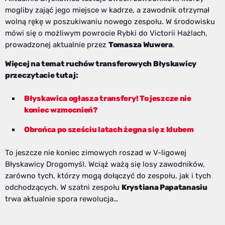
mogliby zająć jego miejsce w kadrze, a zawodnik otrzymał
wolną rękę w poszukiwaniu nowego zespołu. W środowisku
mówi się o możliwym powrocie Rybki do Victorii Hażlach,
prowadzonej aktualnie przez
Tomasza Wuwera
.
Więcej na temat ruchów transferowych Błyskawicy
przeczytacie tutaj:
Błyskawica ogłasza transfery! To jeszcze nie
koniec wzmocnień?
Obrońca po sześciu latach żegna się z klubem
To jeszcze nie koniec zimowych roszad w V-ligowej
Błyskawicy Drogomyśl. Wciąż ważą się losy zawodników,
zarówno tych, którzy mogą dołączyć do zespołu, jak i tych
odchodzących. W szatni zespołu
Krystiana Papatanasiu
trwa aktualnie spora rewolucja…