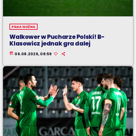
PIŁKA NOŻNA
Walkower w Pucharze Polski! B-
Klasowicz jednak gra dalej
today
06.08.2026, 08:59