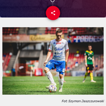
share
email
Fot: Szymon Jaszczurowski