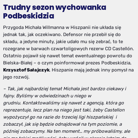
Trudny sezon wychowanka
Podbeskidzia
Przygoda Michała Willmanna w Hiszpanii nie układa się
jednak tak, jak oczekiwano. Defensor nie przebił się do
składu, a jedyne minuty, jakie udało mu się zebrać, to te
rozegrane w barwach czwartoligowych rezerw CD Castellón.
Ostatnio pojawił się nawet temat ewentualnego powrotu do
Bielska-Białej – o czym poinformował prezes Podbeskidzia,
Krzysztof Sałajczyk
. Hiszpanie mają jednak inny pomysł na
jego rozwój.
– Tak, jak najbardziej temat Michała jest bardzo ciekawy i
fajny.
B
yliśmy w odwiedzinach u niego w
grudniu.
Kontaktowaliśmy się nawet z agencją, która go
reprezentuje,
lecz plan na niego jest taki, żeby Castellon
wypożyczył go na razie do trzeciej ligi hiszpańskiej
i
zobaczył, jak się będzie odnajdował na tym poziomie, a
później zobaczymy.
Na ten moment… my próbowaliśmy, ale