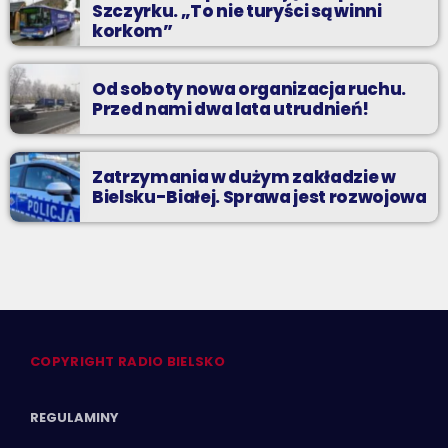
Szczyrku. „To nie turyści są winni
korkom”
Od soboty nowa organizacja ruchu.
Przed nami dwa lata utrudnień!
Zatrzymania w dużym zakładzie w
Bielsku-Białej. Sprawa jest rozwojowa
COPYRIGHT RADIO BIELSKO
REGULAMINY