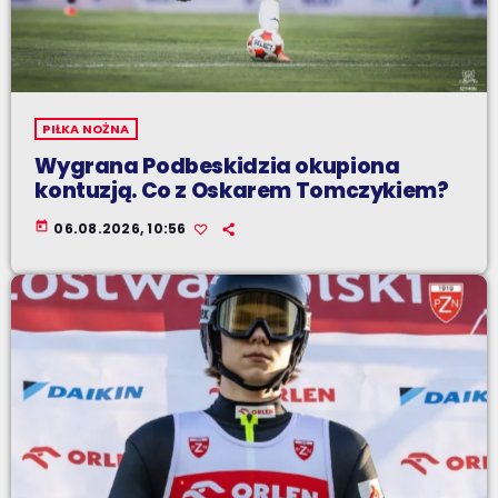
PIŁKA NOŻNA
Wygrana Podbeskidzia okupiona
kontuzją. Co z Oskarem Tomczykiem?
today
06.08.2026, 10:56