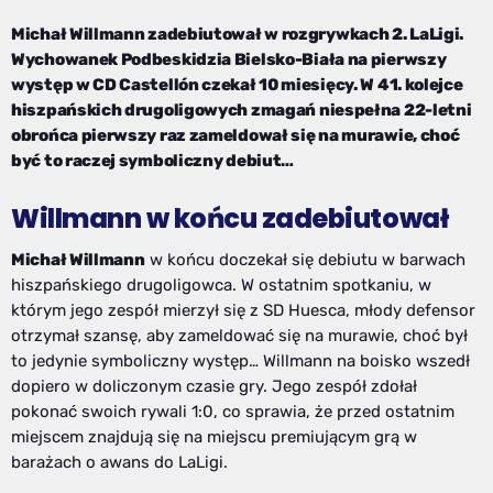
Michał Willmann zadebiutował w rozgrywkach 2. LaLigi.
Wychowanek Podbeskidzia Bielsko-Biała na pierwszy
występ w CD Castellón czekał 10 miesięcy. W 41. kolejce
hiszpańskich drugoligowych zmagań niespełna 22-letni
obrońca pierwszy raz zameldował się na murawie, choć
być to raczej symboliczny debiut…
Willmann w końcu zadebiutował
Michał Willmann
w końcu doczekał się debiutu w barwach
hiszpańskiego drugoligowca. W ostatnim spotkaniu, w
którym jego zespół mierzył się z SD Huesca, młody defensor
otrzymał szansę, aby zameldować się na murawie, choć był
to jedynie symboliczny występ… Willmann na boisko wszedł
dopiero w doliczonym czasie gry. Jego zespół zdołał
pokonać swoich rywali 1:0, co sprawia, że przed ostatnim
miejscem znajdują się na miejscu premiującym grą w
barażach o awans do LaLigi.