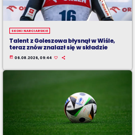
SKOKI NARCIARSKIE
Talent z Goleszowa błysnął w Wiśle,
teraz znów znalazł się w składzie
today
06.08.2026, 09:44