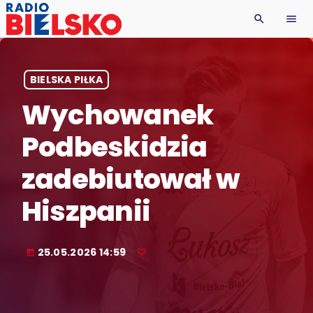
search
menu
BIELSKA PIŁKA
Wychowanek
Podbeskidzia
zadebiutował w
Hiszpanii
25.05.2026 14:59
today