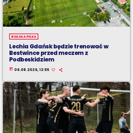
BIELSKA PIŁKA
Lechia Gdańsk będzie trenować w
Bestwince przed meczem z
Podbeskidziem
today
06.08.2026, 12:55