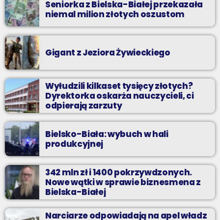
Seniorka z Bielska-Białej przekazała
niemal milion złotych oszustom
Gigant z Jeziora Żywieckiego
Wyłudzili kilkaset tysięcy złotych?
Dyrektorka oskarża nauczycieli, ci
odpierają zarzuty
Bielsko-Biała: wybuch w hali
produkcyjnej
342 mln zł i 1400 pokrzywdzonych.
Nowe wątki w sprawie biznesmena z
Bielska-Białej
Narciarze odpowiadają na apel władz