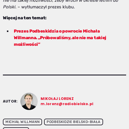
nie ma takiej możliwości, żeby wrócił w okresie letnim do
Polski.
– wytłumaczył prezes klubu.
Więcej na ten temat:
Prezes Podbeskidzia o powrocie Michała
Willmanna. „Próbowaliśmy, ale nie ma takiej
możliwości”
MIKOŁAJ LORENZ
AUTOR:
m.lorenz@radiobielsko.pl
MICHAŁ WILLMANN
PODBESKIDZIE BIELSKO-BIAŁA