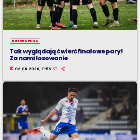
BIELSKA PIŁKA
Tak wyglądają ćwierćfinałowe pary!
Za nami losowanie
today
06.08.2026, 11:58